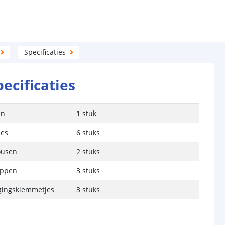
Specificaties
pecificaties
jn
1 stuk
jes
6 stuks
ousen
2 stuks
appen
3 stuks
igingsklemmetjes
3 stuks