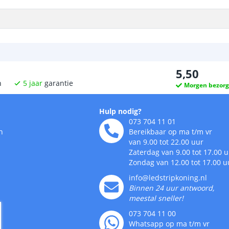
5
,
50
n
5
jaar
garantie
Morgen bezor
Hulp nodig?
073 704 11 01
n
Bereikbaar op ma t/m vr
van 9.00 tot 22.00 uur
Zaterdag van 9.00 tot 17.00 
Zondag van 12.00 tot 17.00 u
info@ledstripkoning.nl
Binnen 24 uur antwoord,
meestal sneller!
073 704 11 00
Whatsapp op ma t/m vr