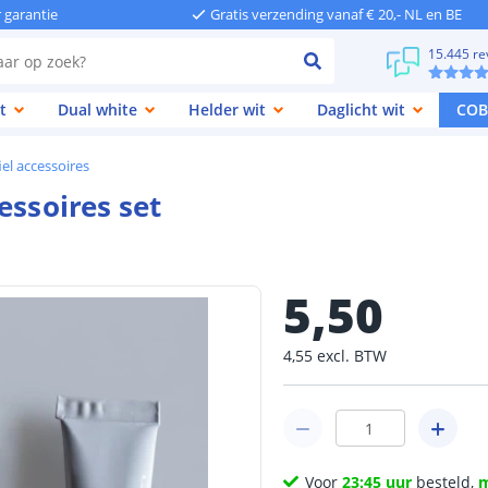
r garantie
Gratis verzending vanaf € 20,- NL en BE
15.445 re
t
Dual white
Helder wit
Daglicht wit
COB
iel accessoires
essoires set
5
,
50
4
,
55
excl.
BTW
Voor
23:45 uur
besteld,