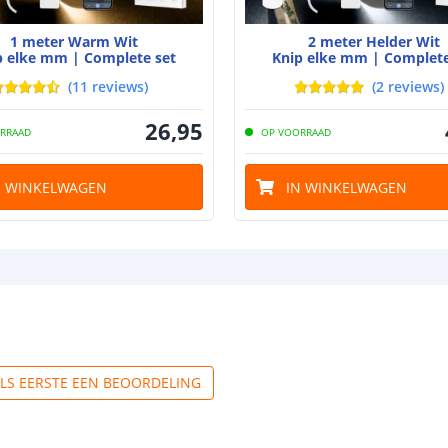
1 meter Warm Wit
2 meter Helder Wit
p elke mm | Complete set
Knip elke mm | Complete
(
11
reviews
)
(
2
reviews
)
26
,
95
RRAAD
OP VOORRAAD
N WINKELWAGEN
IN WINKELWAGEN
ALS EERSTE EEN BEOORDELING