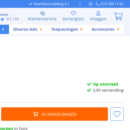
Klantbeoordeling 9.1
073 704 11 01
views
Klantenservice
Verlanglijst
Inloggen
9.1
/ 10
Diverse leds
Toepassingen
Accessoires
Op voorraad
3,
95
verzending
IN WINKELWAGEN
morgen
in huis