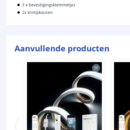
3 x bevestigingsklemmetjes
2x krimpkousen
Aanvullende producten