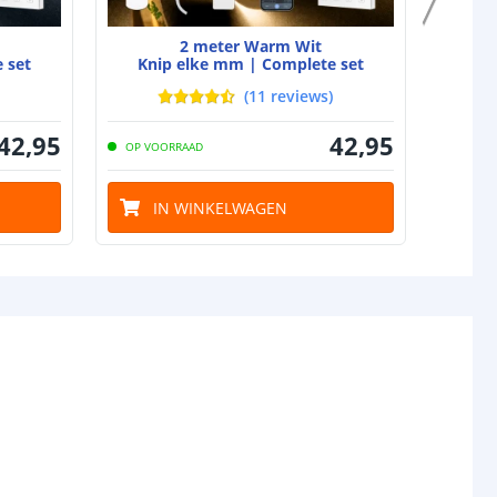
2 meter Warm Wit
 set
Knip elke mm | Complete set
Kni
(
11
reviews
)
42
,
95
42
,
95
OP VOORRAAD
OP VO
IN WINKELWAGEN
I