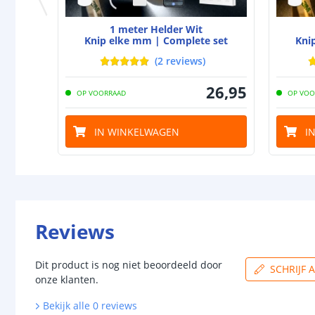
1 meter Helder Wit
Knip elke mm | Complete set
Kni
(
2
reviews
)
26
,
95
OP VOORRAAD
OP VOO
IN WINKELWAGEN
I
Reviews
Dit product is nog niet beoordeeld door
SCHRIJF 
onze klanten.
Bekijk alle
0
reviews