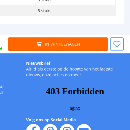
3 stuks
IN WINKELWAGEN
gd
Nieuwsbrief
Altijd als eerste op de hoogte van het laatste
nieuws, onze acties en meer.
uur
ur
Volg ons op Social Media