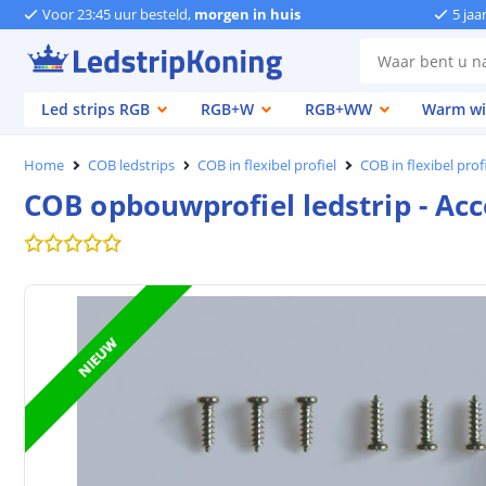
Voor 23:45 uur besteld,
morgen in huis
5 jaa
Led strips RGB
RGB+W
RGB+WW
Warm wi
Home
COB ledstrips
COB in flexibel profiel
COB in flexibel prof
COB opbouwprofiel ledstrip - Acc
NIEUW