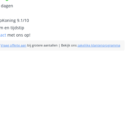
0 dagen
ipKoning 9.1/10
m en tijdstip
tact
met ons op!
|
Vraag offerte aan
bij grotere aantallen
|
Bekijk ons
zakelijke klantenprogramma