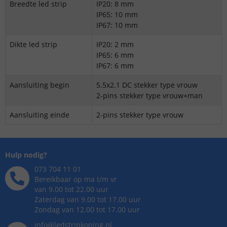
Breedte led strip
IP20: 8 mm
IP65: 10 mm
IP67: 10 mm
Dikte led strip
IP20: 2 mm
IP65: 6 mm
IP67: 6 mm
Aansluiting begin
5.5x2.1 DC stekker type vrouw
2-pins stekker type vrouw+man
Aansluiting einde
2-pins stekker type vrouw
Hulp nodig?
073 704 11 01
Bereikbaar op ma t/m vr
van 9.00 tot 22.00 uur
Zaterdag van 9.00 tot 17.00 uur
Zondag van 12.00 tot 17.00 uur
info@ledstripkoning.nl