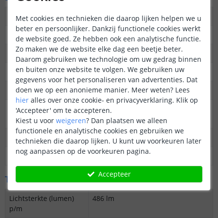
Aantal LED's p/m
60
Met cookies en technieken die daarop lijken helpen we u
beter en persoonlijker. Dankzij functionele cookies werkt
Type LED
3528 SMD
de website goed. Ze hebben ook een analytische functie.
Zo maken we de website elke dag een beetje beter.
Merk LED
Epistar
Daarom gebruiken we technologie om uw gedrag binnen
en buiten onze website te volgen. We gebruiken uw
Stralingshoek
120 graden
gegevens voor het personaliseren van advertenties. Dat
doen we op een anonieme manier.
Meer weten?
Lees
Kleur
Koud wit
hier
alles over onze cookie- en privacyverklaring. Klik op
Kleurtemperatuur
5500K
'Accepteer' om te accepteren.
(Kelvin)
Kiest u voor
weigeren
?
Dan plaatsen we alleen
functionele en analytische cookies en gebruiken we
CRI
± 80
technieken die daarop lijken. U kunt uw voorkeuren later
nog aanpassen op de voorkeuren pagina.
Aantal branduren
50.000
Accepteer
Technische specificaties
Lichtsterkte (lumen)
486 lm
p/m