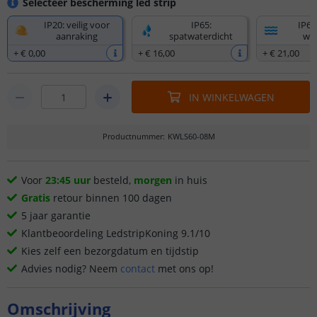
Selecteer bescherming led strip
IP20: veilig voor
IP65:
IP67
aanraking
spatwaterdicht
wat
+
€ 0
,
00
+
€ 16
,
00
+
€ 21
,
00
IN WINKELWAGEN
Productnummer
:
KWLS60-08M
Voor
23:45 uur
besteld,
morgen
in huis
Gratis
retour binnen 100 dagen
5 jaar garantie
Klantbeoordeling LedstripKoning 9.1/10
Kies zelf een bezorgdatum en tijdstip
Advies nodig? Neem
contact
met ons op!
Omschrijving