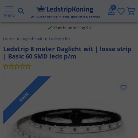
Gratis verzending vanaf € 20,- NL en BE
Menu
Al
13
jaar koning in prijs, kwaliteit & service
Klantbeoordeling 9.1
Home
Daglicht wit
Ledstrip los
Voor 23:45 uur besteld,
morgen in huis
Ledstrip 8 meter Daglicht wit | losse strip
| Basic 60 SMD leds p/m
BASIC