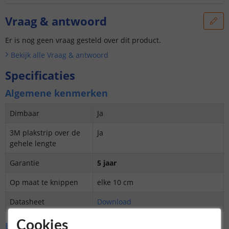
Vraag & antwoord
Er is nog geen vraag gesteld over dit product.
Bekijk alle
Vraag & antwoord
Specificaties
Algemene kenmerken
Dimbaar
Ja
3M plakstrip over de
Ja
gehele lengte
Garantie
5 jaar
Op maat te knippen
elke 10 cm
Datasheet
Download
Cookies
LED's en licht