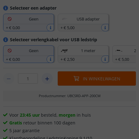
Selecteer een adapter
Geen
USB adapter
+
€ 0
,
00
+
€ 5
,
00
Selecteer verlengkabel voor USB ledstrip
Geen
1 meter
2,
+
€ 0
,
00
+
€ 2
,
50
+
€ 5
,
00
IN WINKELWAGEN
Productnummer
:
UBCSRD-APP-200CM
Voor
23:45 uur
besteld,
morgen
in huis
Gratis
retour binnen 100 dagen
5 jaar garantie
Klantbeoordeling LedstripKoning 9.1/10