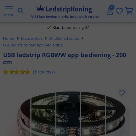
Gratis verzending vanaf € 20,- NL en BE
Menu
Al
13
jaar koning in prijs, kwaliteit & service
Klantbeoordeling 9.1
Home
Diverse leds
5V USB led strips
Voor 23:45 uur besteld,
morgen in huis
USB led strips met app bediening
USB ledstrip RGBWW app bediening - 200
cm
(
1
reviews
)