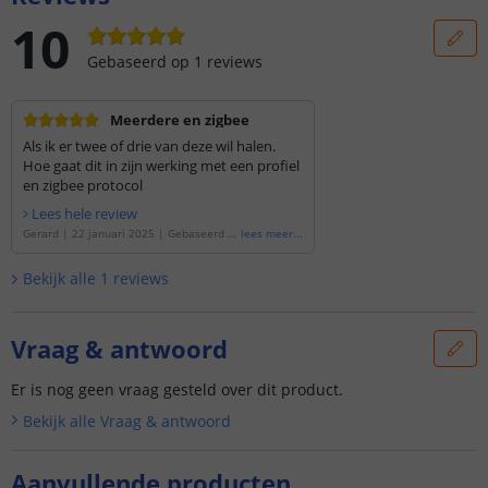
10
Gebaseerd op
1
reviews
Meerdere en zigbee
Als ik er twee of drie van deze wil halen.
Hoe gaat dit in zijn werking met een profiel
en zigbee protocol
Lees hele review
Gerard
|
22 januari 2025
|
Gebaseerd o
lees meer
...
p de
'
USB ledstrip RGBWW app bediening
- 50 cm
'
Bekijk alle
1
reviews
Vraag & antwoord
Er is nog geen vraag gesteld over dit product.
Bekijk alle
Vraag & antwoord
Aanvullende producten