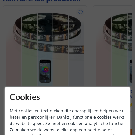
USB ledstrip RGBWW
USB ledst
Cookies
50 cm| App bediening
100 cm| Ap
(
1
reviews
)
Met cookies en technieken die daarop lijken helpen we u
20
,
95
beter en persoonlijker. Dankzij functionele cookies werkt
OP VOORRAAD
OP VOORRAAD
de website goed. Ze hebben ook een analytische functie.
Zo maken we de website elke dag een beetje beter.