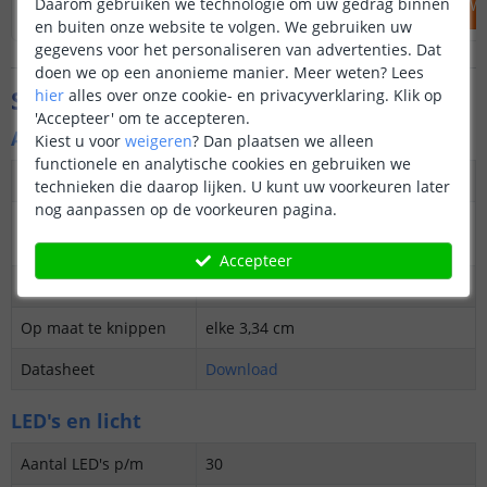
Daarom gebruiken we technologie om uw gedrag binnen
IN WINKELWAGEN
IN WINKELW
en buiten onze website te volgen. We gebruiken uw
gegevens voor het personaliseren van advertenties. Dat
doen we op een anonieme manier.
Meer weten?
Lees
Specificaties
hier
alles over onze cookie- en privacyverklaring. Klik op
'Accepteer' om te accepteren.
Algemene kenmerken
Kiest u voor
weigeren
?
Dan plaatsen we alleen
functionele en analytische cookies en gebruiken we
Dimbaar
Ja
technieken die daarop lijken. U kunt uw voorkeuren later
nog aanpassen op de voorkeuren pagina.
3M plakstrip over de
Ja
gehele lengte
Accepteer
Garantie
5 jaar
Op maat te knippen
elke 3,34 cm
Datasheet
Download
LED's en licht
Aantal LED's p/m
30