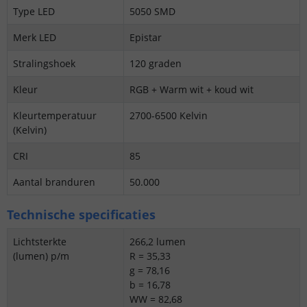
Type LED
5050 SMD
Merk LED
Epistar
Stralingshoek
120 graden
Kleur
RGB + Warm wit + koud wit
Kleurtemperatuur
2700-6500 Kelvin
(Kelvin)
CRI
85
Aantal branduren
50.000
Technische specificaties
Lichtsterkte
266,2 lumen
(lumen) p/m
R = 35,33
g = 78,16
b = 16,78
WW = 82,68