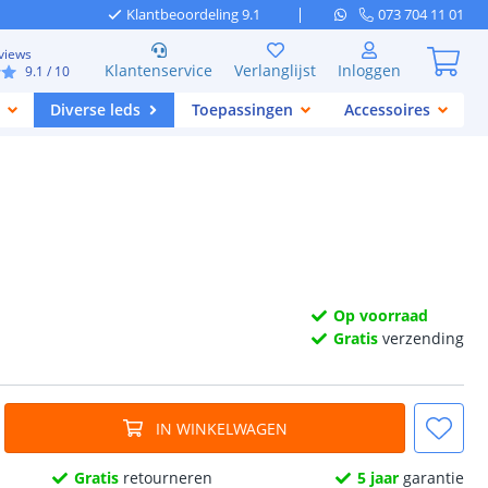
Klantbeoordeling 9.1
073 704 11 01
views
Klantenservice
Verlanglijst
Inloggen
9.1
/ 10
Diverse leds
Toepassingen
Accessoires
Op voorraad
Gratis
verzending
IN WINKELWAGEN
Gratis
retourneren
5 jaar
garantie