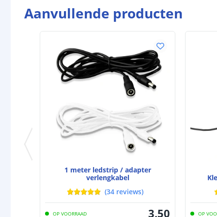
Aanvullende producten
1 meter ledstrip / adapter
verlengkabel
Kl
(
34
reviews
)
3
,
50
OP VOORRAAD
OP VOO