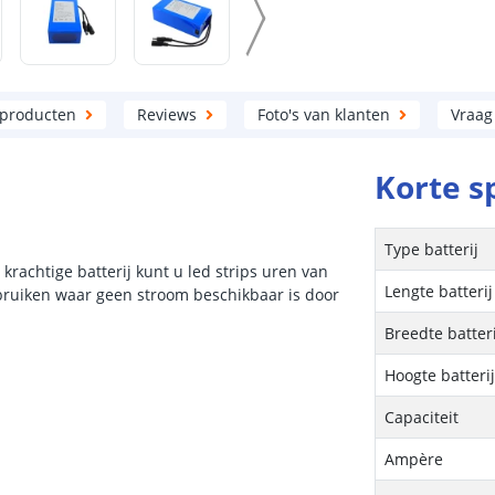
 producten
Reviews
Foto's van klanten
Vraag
Korte s
Type batterij
krachtige batterij kunt u led strips uren van
Lengte batterij
ebruiken waar geen stroom beschikbaar is door
Breedte batteri
Hoogte batteri
Capaciteit
Ampère