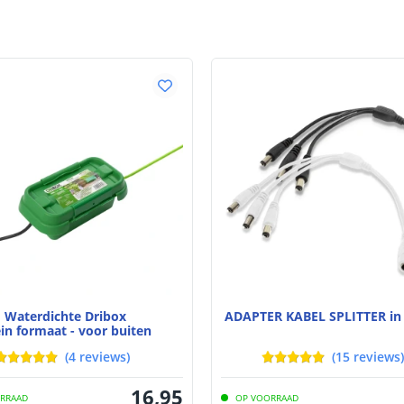
Waterdichte Dribox
ADAPTER KABEL SPLITTER in 
ein formaat - voor buiten
(
4
reviews
)
(
15
reviews
)
16
,
95
RRAAD
OP VOORRAAD