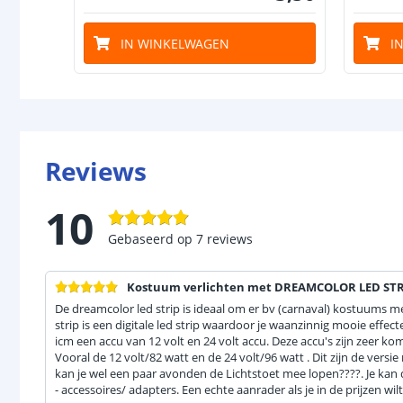
IN WINKELWAGEN
I
Reviews
10
Gebaseerd op
7
reviews
Kostuum verlichten met DREAMCOLOR LED STR
De dreamcolor led strip is ideaal om er bv (carnaval) kostuums m
strip is een digitale led strip waardoor je waanzinnig mooie effe
icm een accu van 12 volt en 24 volt accu. Deze accu's zijn zeer k
Vooral de 12 volt/82 watt en de 24 volt/96 watt . Dit zijn de versi
kan je wel een paar avonden de Lichtstoet mee lopen????. Je ka
- accessoires/ adapters. Een echte aanrader als je in de prijzen wi