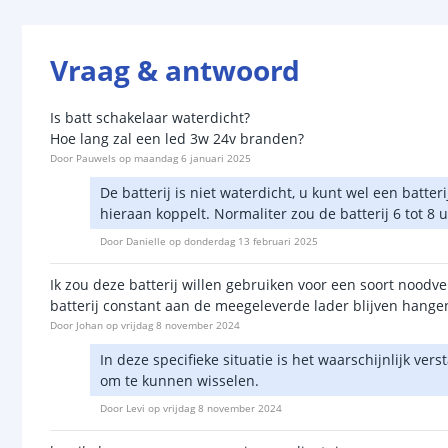
Vraag & antwoord
Is batt schakelaar waterdicht?
Hoe lang zal een led 3w 24v branden?
Door
Pauwels
op
maandag 6 januari 2025
De batterij is niet waterdicht, u kunt wel een batter
hieraan koppelt. Normaliter zou de batterij 6 tot 
Door
Danielle
op
donderdag 13 februari 2025
Ik zou deze batterij willen gebruiken voor een soort noodv
batterij constant aan de meegeleverde lader blijven hangen
Door
Johan
op
vrijdag 8 november 2024
In deze specifieke situatie is het waarschijnlijk ve
om te kunnen wisselen.
Door
Levi
op
vrijdag 8 november 2024