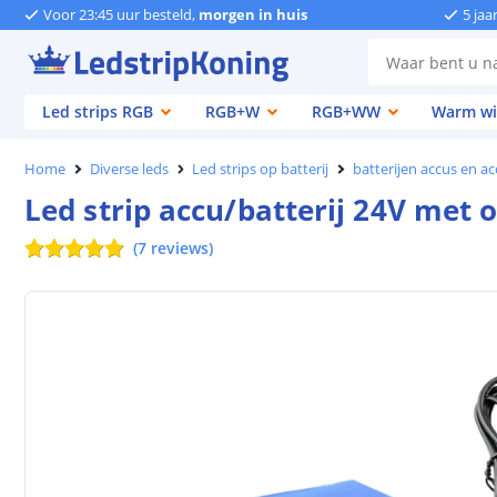
Voor 23:45 uur besteld,
morgen in huis
5 jaa
Led strips RGB
RGB+W
RGB+WW
Warm wi
Home
Diverse leds
Led strips op batterij
batterijen accus en ac
Led strip accu/batterij 24V met 
(
7
reviews
)