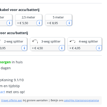
kabel voor accu/batterij
ter
2,5 meter
5 meter
+
€ 5
,
50
+
€ 8
,
95
voor accu/batterij
2-weg splitter
3-weg splitter
4-weg splitter
3
,
95
+
€ 4
,
50
+
€ 4
,
95
morgen
in huis
0 dagen
ipKoning 9.1/10
m en tijdstip
tact
met ons op!
|
Vraag offerte aan
bij grotere aantallen
|
Bekijk ons
zakelijke klantenprogramma