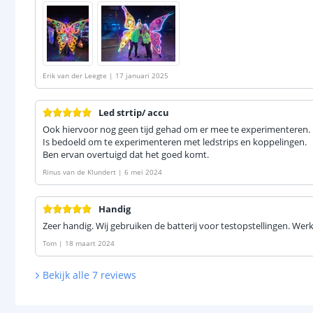
Erik van der Leegte
|
17 januari 2025
Led strtip/ accu
Ook hiervoor nog geen tijd gehad om er mee te experimenteren.
Is bedoeld om te experimenteren met ledstrips en koppelingen.
Ben ervan overtuigd dat het goed komt.
Rinus van de Klundert
|
6 mei 2024
Handig
Zeer handig. Wij gebruiken de batterij voor testopstellingen. Werk
Tom
|
18 maart 2024
Bekijk alle
7
reviews