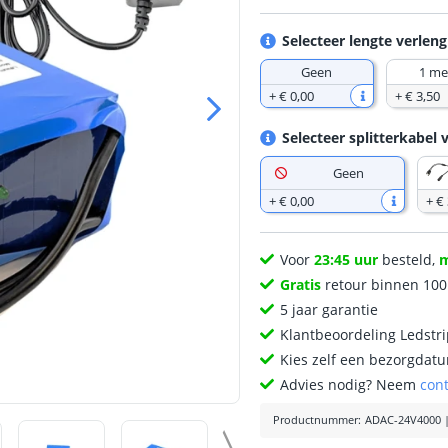
Selecteer lengte verleng
Geen
1 me
+
€ 0
,
00
+
€ 3
,
50
Selecteer splitterkabel 
Geen
+
€ 0
,
00
+
€ 
Voor
23:45 uur
besteld,
Gratis
retour binnen 10
5 jaar garantie
Klantbeoordeling Ledstr
Kies zelf een bezorgdatu
Advies nodig? Neem
con
Productnummer
:
ADAC-24V4000