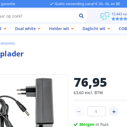
r garantie
Gratis verzending vanaf € 20,- NL en BE
15.443 re
t
Dual white
Helder wit
Daglicht wit
COB
cessoires
oplader
76
,
95
63
,
60
excl.
BTW
Morgen
in huis