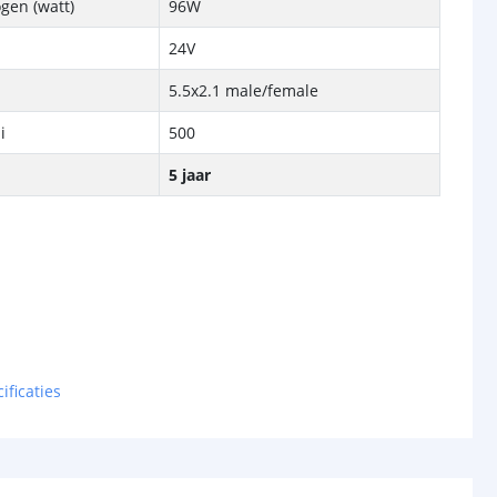
gen (watt)
96W
e
24V
5.5x2.1 male/female
i
500
5 jaar
ificaties