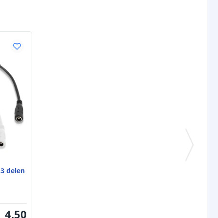
3 delen
4
,
50