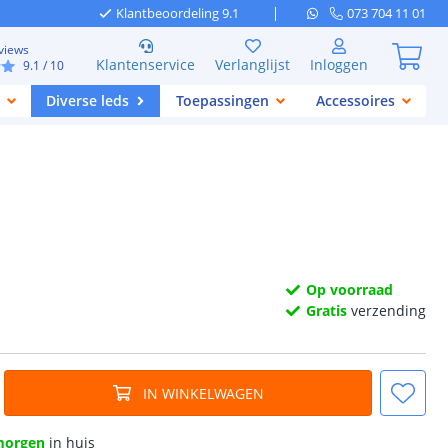
Klantbeoordeling 9.1
073 704 11 01
views
Klantenservice
Verlanglijst
Inloggen
9.1
/ 10
Diverse leds
Toepassingen
Accessoires
Op voorraad
Gratis
verzending
IN WINKELWAGEN
morgen
in huis