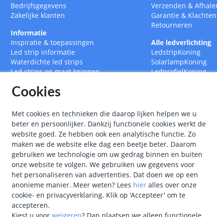
Bedrijfsgegevens
Verzenden
&
Afhale
Zakelijke klanten
Garantie
&
Klachten
Retourneren
Informatie
Inspiratie & toepassingen
Alle ledverlichting
Led strip informatie
LedstripKoning
Waterdichte led strips
SolarlampKoning
Led strips op maat knippen
LedprofielKoning
Led drivers
BouwlampKoning
Cookies
Ledstrips 12 Volt
SmarthomeKoning
Ledstrips 24 Volt
Met cookies en technieken die daarop lijken helpen we u
beter en persoonlijker. Dankzij functionele cookies werkt de
website goed. Ze hebben ook een analytische functie. Zo
maken we de website elke dag een beetje beter. Daarom
gebruiken we technologie om uw gedrag binnen en buiten
onze website te volgen. We gebruiken uw gegevens voor
het personaliseren van advertenties. Dat doen we op een
anonieme manier.
Meer weten?
Lees
hier
alles over onze
cookie- en privacyverklaring. Klik op 'Accepteer' om te
accepteren.
Kiest u voor
weigeren
?
Dan plaatsen we alleen functionele