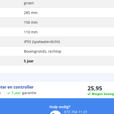
groen
285 mm
150 mm
110 mm
IP55 (spatwaterdicht)
Bovengronds, rechtop
5 jaar
ter en controller
25
,
95
n
5
jaar
garantie
Morgen bezor
Hulp nodig?
073 704 11 01