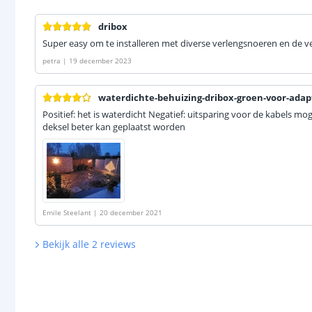
dribox
Super easy om te installeren met diverse verlengsnoeren en de v
petra
|
19 december 2023
waterdichte-behuizing-dribox-groen-voor-adap
Positief: het is waterdicht Negatief: uitsparing voor de kabels mog
deksel beter kan geplaatst worden
Emile Steelant
|
20 december 2021
Bekijk alle
2
reviews