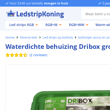
Voor 23:45 uur besteld,
morgen in huis
5 jaa
Led strips RGB
RGB+W
RGB+WW
Warm wi
Home
Diverse leds
Led strips op batterij
batterijen accus en ac
Waterdichte behuizing Dribox gr
(
2
reviews
)