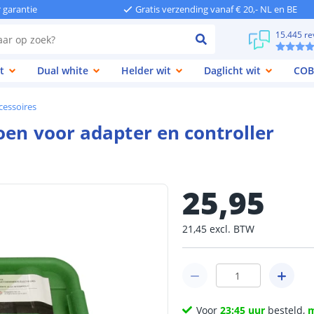
r garantie
Gratis verzending vanaf € 20,- NL en BE
15.445 re
t
Dual white
Helder wit
Daglicht wit
COB
cessoires
oen voor adapter en controller
25
,
95
21
,
45
excl.
BTW
Voor
23:45 uur
besteld,