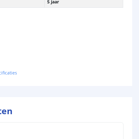
5 jaar
ificaties
ten