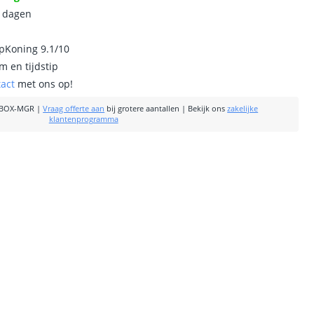
0 dagen
ipKoning 9.1/10
m en tijdstip
tact
met ons op!
IBOX-MGR
|
Vraag offerte aan
bij grotere aantallen
|
Bekijk ons
zakelijke
klantenprogramma