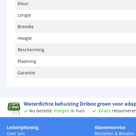
Kleur
Lengte
Breedte
Hoogte
Bescherming
Plaatsing
Garantie
Waterdichte behuizing Dribox groen voor adap
Nu besteld,
morgen
in huis
Gratis
retournere
LedstripKoning
Klantenservice
Over ons
Bestellen
&
Betalen