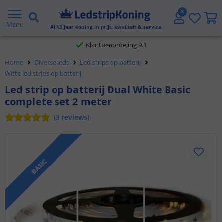
Gratis verzending vanaf € 20,- NL en BE
Menu
Al
13
jaar koning in prijs, kwaliteit & service
Klantbeoordeling 9.1
Home
Diverse leds
Led strips op batterij
Voor 23:45 uur besteld,
morgen in huis
Witte led strips op batterij
Led strip op batterij Dual White Basic
complete set 2 meter
(
3
reviews
)
BASIC