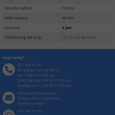
Breedte batterij
70 mm
Dikte batterij
40 mm
Garantie
5 jaar
Certificering led strip
CE
,
CE-LVD
en
RoHS
Hulp nodig?
073 704 11 01
Bereikbaar op ma t/m vr
van 9.00 tot 22.00 uur
Zaterdag van 9.00 tot 17.00 uur
Zondag van 12.00 tot 17.00 uur
info@ledstripkoning.nl
Binnen 24 uur antwoord,
meestal sneller!
073 704 11 00