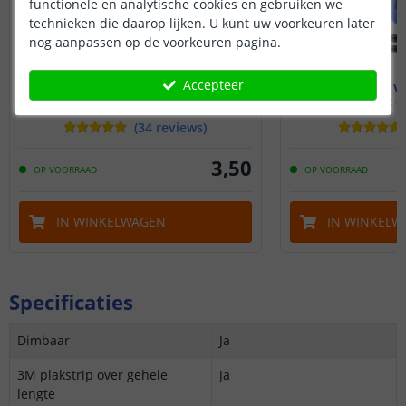
functionele en analytische cookies en gebruiken we
technieken die daarop lijken. U kunt uw voorkeuren later
nog aanpassen op de voorkeuren pagina.
Accepteer
1 meter ledstrip / adapter
Accu / batterij v
verlengkabel
met o
(
34
reviews
)
3
,
50
OP VOORRAAD
OP VOORRAAD
IN WINKELWAGEN
IN WINKELW
Specificaties
Dimbaar
Ja
3M plakstrip over gehele
Ja
lengte