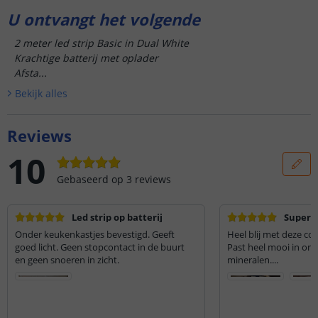
U ontvangt het volgende
2 meter led strip Basic in Dual White
Krachtige batterij met oplader
Afsta...
Bekijk alle
s
Reviews
10
Gebaseerd op
3
reviews
Led strip op batterij
Super m
Onder keukenkastjes bevestigd. Geeft
Heel blij met deze com
goed licht. Geen stopcontact in de buurt
Past heel mooi in onz
en geen snoeren in zicht.
mineralen....