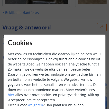
Bekijk alle
klantfoto’s
Vraag & antwoord
Er is nog geen vraag gesteld over dit product.
Cookies
Bekijk alle
Vraag & antwoord
Met cookies en technieken die daarop lijken helpen we u
Aanvullende producten
beter en persoonlijker. Dankzij functionele cookies werkt
de website goed. Ze hebben ook een analytische functie.
Zo maken we de website elke dag een beetje beter.
Daarom gebruiken we technologie om uw gedrag binnen
en buiten onze website te volgen. We gebruiken uw
gegevens voor het personaliseren van advertenties. Dat
doen we op een anonieme manier.
Meer weten?
Lees
hier
alles over onze cookie- en privacyverklaring. Klik op
'Accepteer' om te accepteren.
Kiest u voor
weigeren
?
Dan plaatsen we alleen