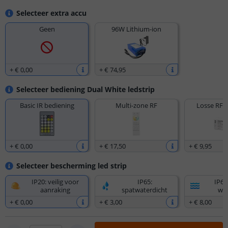
Selecteer extra accu
Geen
96W Lithium-ion
+
€ 0
,
00
+
€ 74
,
95
Selecteer bediening Dual White ledstrip
Basic IR bediening
Multi-zone RF
Losse RF 
+
€ 0
,
00
+
€ 17
,
50
+
€ 9
,
95
Selecteer bescherming led strip
IP20: veilig voor
IP65:
IP67
aanraking
spatwaterdicht
wat
+
€ 0
,
00
+
€ 3
,
00
+
€ 8
,
00