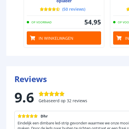
oplader
(
50
reviews
)
54
,
95
OP VOORRAAD
OP VOO
IN WINKELWAGEN
I
Reviews
9.6
Gebaseerd op
32
reviews
Dhr
Eindelijk een dimbare led-strip gevonden waarmee we onze moo
maken. Door de leds naar buiten te richten ontstaat er een fraai st