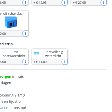
6
,
95
+
€ 12
,
95
+
€ 27
,
95
n-uit schakelaar
0
,
00
ed strip
IP65:
IP67: volledig
spatwaterdicht
waterdicht
6
,
00
+
€ 11
,
00
morgen
in huis
0 dagen
ipKoning 9.1/10
m en tijdstip
tact
met ons op!