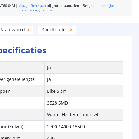
WT60-04M
|
Vraag offerte aan
bij grotere aantallen
|
Bekijk ons
zakelijke
klantenprogramma
 & antwoord
Specificaties
pecificaties
Ja
ver gehele lengte
Ja
ippen
Elke 5 cm
3528 SMD
Warm, Helder of koud wit
ur (Kelvin)
2700 / 4000
/ 5500
Lumen) p/m
420