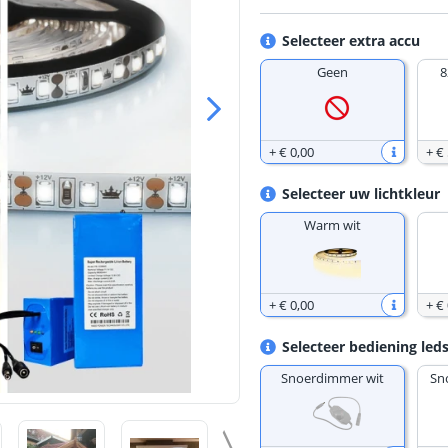
Selecteer extra accu
Geen
8
+
€ 0
,
00
+
€
Selecteer uw lichtkleur
Warm wit
+
€ 0
,
00
+
€ 
Selecteer bediening leds
Snoerdimmer wit
Sn