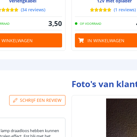
verlengkabel
12V met oplader
(
34
reviews
)
(
1
reviews
)
3
,
50
RRAAD
OP VOORRAAD
N WINKELWAGEN
IN WINKELWAGEN
Foto's van klan
SCHRIJF EEN REVIEW
i lamp draadloos hebben kunnen
ralen effect. Erg blij met het