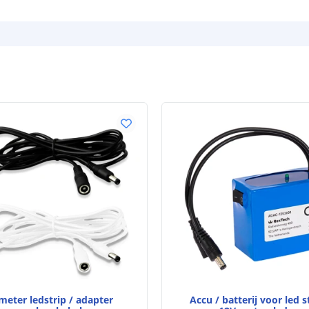
Capaciteit
Uitgangsvermo
Output voltag
Aantal laadcycl
Lengte batterij
Breedte batteri
Dikte batterij
Garantie
Certificering le
meter ledstrip / adapter
Accu / batterij voor led s