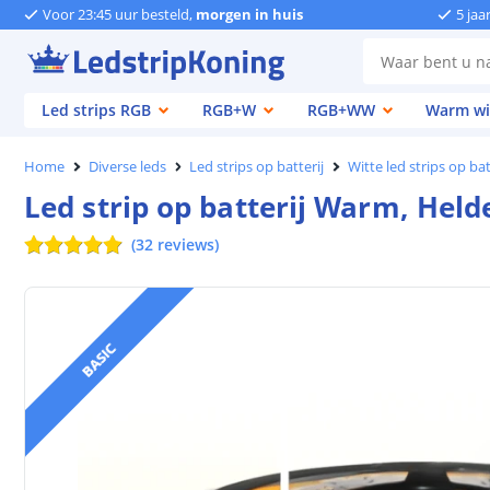
Voor 23:45 uur besteld,
morgen in huis
5 jaa
Led strips RGB
RGB+W
RGB+WW
Warm wi
Home
Diverse leds
Led strips op batterij
Witte led strips op bat
Led strip op batterij Warm, Held
(
32
reviews
)
BASIC