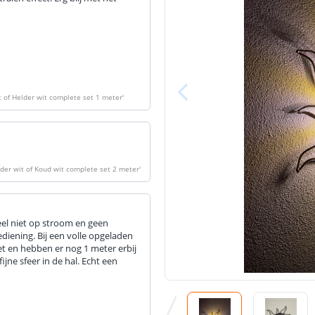
t of Helder wit complete set 1 meter
'
lder wit of Koud wit complete set 2 meter
'
eel niet op stroom en geen
iening. Bij een volle opgeladen
set en hebben er nog 1 meter erbij
ijne sfeer in de hal. Echt een