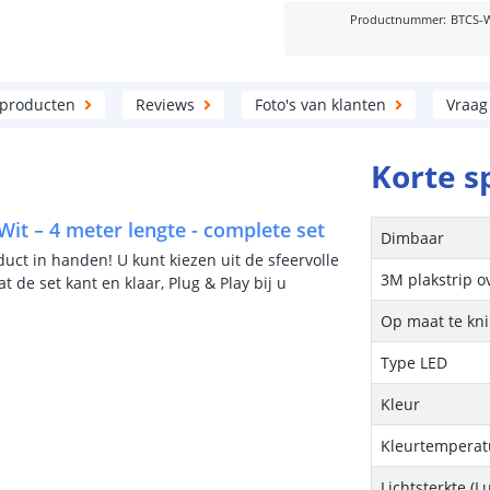
Productnummer
:
BTCS-
 producten
Reviews
Foto's van klanten
Vraag
Korte s
Wit – 4 meter lengte - complete set
Dimbaar
uct in handen! U kunt kiezen uit de sfeervolle
3M plakstrip o
at de set kant en klaar, Plug & Play bij u
Op maat te kn
Type LED
Kleur
Kleurtemperatu
Lichtsterkte (