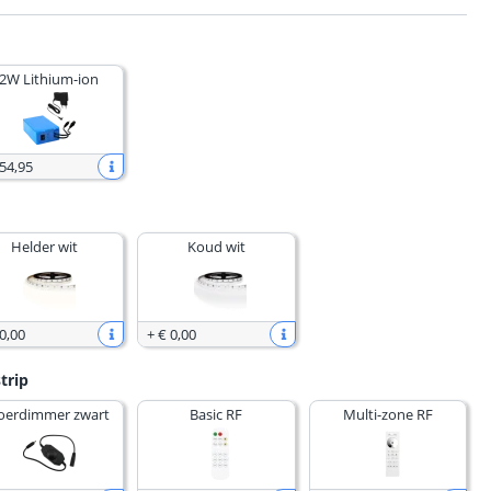
2W Lithium-ion
 54
,
95
Helder wit
Koud wit
0
,
00
+
€ 0
,
00
trip
oerdimmer zwart
Basic RF
Multi-zone RF