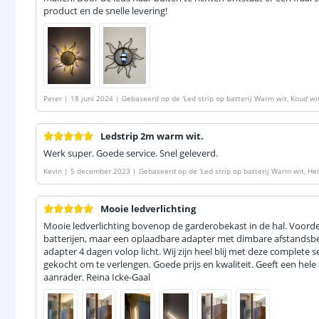
product en de snelle levering!
Peter
|
18 juni 2024
|
Gebaseerd op de
'
Led strip op batterij Warm wit, Koud wi
Ledstrip 2m warm wit.
Werk super. Goede service. Snel geleverd.
Kevin
|
5 december 2023
|
Gebaseerd op de
'
Led strip op batterij Warm wit, He
Mooie ledverlichting
Mooie ledverlichting bovenop de garderobekast in de hal. Voord
batterijen, maar een oplaadbare adapter met dimbare afstandsbed
adapter 4 dagen volop licht. Wij zijn heel blij met deze complete 
gekocht om te verlengen. Goede prijs en kwaliteit. Geeft een hele f
aanrader. Reina Icke-Gaal