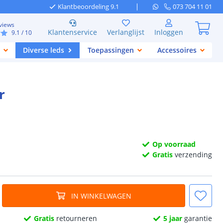
Klantbeoordeling 9.1
073 704 11 01
views
Klantenservice
Verlanglijst
Inloggen
9.1
/ 10
Diverse leds
Toepassingen
Accessoires
r
Op voorraad
Gratis
verzending
IN WINKELWAGEN
Gratis
retourneren
5 jaar
garantie