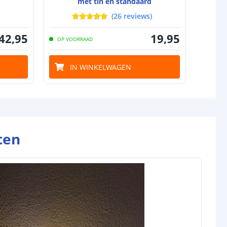
met tin en standaard
B
(
26
reviews
)
42
,
95
19
,
95
OP VOORRAAD
OP VO
IN WINKELWAGEN
I
ten