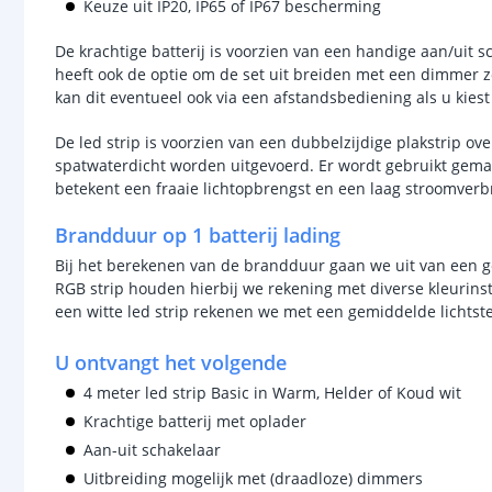
Keuze uit IP20, IP65 of IP67 bescherming
De krachtige batterij is voorzien van een handige aan/uit s
heeft ook de optie om de set uit breiden met een dimmer zod
kan dit eventueel ook via een afstandsbediening als u kies
De led strip is voorzien van een dubbelzijdige plakstrip o
spatwaterdicht worden uitgevoerd. Er wordt gebruikt gemaak
betekent een fraaie lichtopbrengst en een laag stroomverb
Brandduur op 1 batterij lading
Bij het berekenen van de brandduur gaan we uit van een ge
RGB strip houden hierbij we rekening met diverse kleurins
een witte led strip rekenen we met een gemiddelde lichtst
U ontvangt het volgende
4 meter led strip Basic in Warm, Helder of Koud wit
Krachtige batterij met oplader
Aan-uit schakelaar
Uitbreiding mogelijk met (draadloze) dimmers