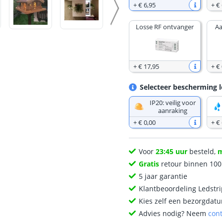
+
€ 6
,
95
+
€ 
Losse RF ontvanger
Aa
+
€ 17
,
95
+
€ 
Selecteer bescherming l
IP20: veilig voor
aanraking
+
€ 0
,
00
+
€ 
Voor
23:45 uur
besteld,
Gratis
retour binnen 10
5 jaar garantie
Klantbeoordeling Ledstr
Kies zelf een bezorgdatu
Advies nodig? Neem
con