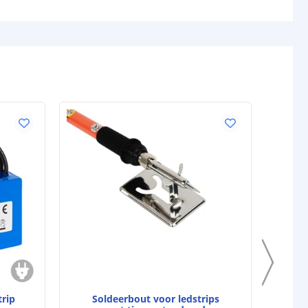
6600mAh
gen (watt)
82
e
12V
i
500
118 mm
BASIC
j
71 mm
40 mm
5 jaar
d strip
CE
,
CE-LVD
en
RoHS
trip
Soldeerbout voor ledstrips