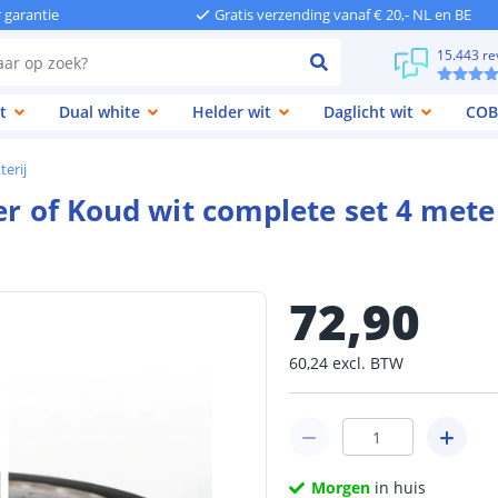
r garantie
Gratis verzending vanaf € 20,- NL en BE
15.443 re
t
Dual white
Helder wit
Daglicht wit
COB
terij
er of Koud wit complete set 4 mete
72
,
90
60
,
24
excl.
BTW
Morgen
in huis