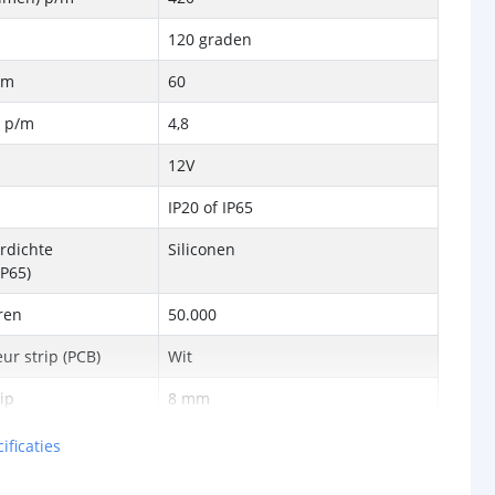
120 graden
/m
60
k p/m
4,8
12V
IP20 of IP65
rdichte
Siliconen
P65)
ren
50.000
ur strip (PCB)
Wit
rip
8 mm
3 mm
ificaties
Lithium-ion