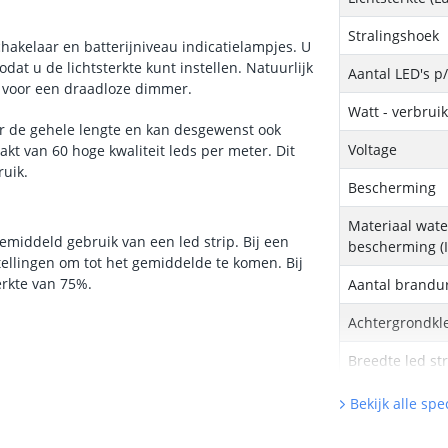
Stralingshoek
chakelaar en batterijniveau indicatielampjes. U
at u de lichtsterkte kunt instellen. Natuurlijk
Aantal LED's p
t voor een draadloze dimmer.
Watt - verbrui
ver de gehele lengte en kan desgewenst ook
Voltage
t van 60 hoge kwaliteit leds per meter. Dit
ruik.
Bescherming
Materiaal wate
middeld gebruik van een led strip. Bij een
bescherming (I
tellingen om tot het gemiddelde te komen. Bij
erkte van 75%.
Aantal brandu
Achtergrondkle
Breedte led st
Dikte led strip
Bekijk alle spec
Type batterij