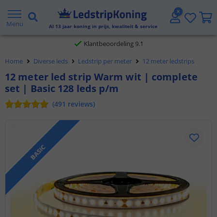
Gratis verzending vanaf € 20,- NL en BE
Menu
Al
13
jaar koning in prijs, kwaliteit & service
Klantbeoordeling 9.1
Home
Diverse leds
Ledstrip per meter
12 meter ledstrips
Voor 23:45 uur besteld,
morgen in huis
12 meter led strip Warm wit | complete
set | Basic 128 leds p/m
(
491
reviews
)
BASIC