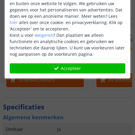
en buiten onze website te volgen. We gebruiken uw
gegevens voor het personaliseren van advertenties. Dat
doen we op een anonieme manier.
Meer weten?
Lees
hier
alles over onze cookie- en privacyverklaring. Klik op
'Accepteer' om te accepteren.
1M - compleet profiel
1M - compl
Kiest u voor
weigeren
?
Dan plaatsen we alleen
Opbouw - smal en hoog
Hoekprofiel
functionele en analytische cookies en gebruiken we
technieken die daarop lijken. U kunt uw voorkeuren later
(
11
reviews
)
nog aanpassen op de voorkeuren pagina.
12
,
95
OP VOORRAAD
OP VOORRAAD
Accepteer
IN WINKELWAGEN
IN WINKELW
Specificaties
Algemene kenmerken
Dimbaar
Ja