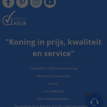
"
Koning in prijs, kwaliteit
en service
"
Copyright
©
2026
LedstripKoning
Algemene voorwaarden
Privacy
KvK: 69862303
BTW: NL858042459B01
Beoordeling door klanten:
9.1
/
10
-
15443 beoordelingen