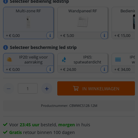
Selecteer bediening ledstrip
Multi-zone RF
Wandpaneel RF
Bediening
+
€ 0
,
00
+
€ 5
,
00
+
€ 15
,
00
Selecteer bescherming led strip
IP20: veilig voor
IP65:
IP67
aanraking
spatwaterdicht
wat
+
€ 0
,
00
+
€ 24
,
00
+
€ 34
,
00
IN WINKELWAGEN
Productnummer
:
CBWWCS128-12M
Voor
23:45 uur
besteld,
morgen
in huis
Gratis
retour binnen 100 dagen