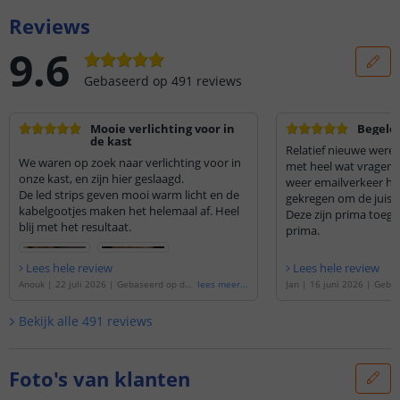
Reviews
9.6
Gebaseerd op
491
reviews
Mooie verlichting voor in
Begelei
de kast
Relatief nieuwe werel
We waren op zoek naar verlichting voor in
met heel wat vragen. Na heel wat heen en
onze kast, en zijn hier geslaagd.
weer emailverkeer he
De led strips geven mooi warm licht en de
gekregen om de juiste
kabelgootjes maken het helemaal af. Heel
Deze zijn prima toeg
blij met het resultaat.
prima.
Lees hele review
Lees hele review
Anouk
|
22 juli 2026
|
Gebaseerd op de
'
lees meer
...
Jan
|
16 juni 2026
|
Gebas
1 meter led strip Warm wit | complete s
meter led strip Warm wit 
et | Basic 128 leds p/m
'
| Basic 128 leds p/m
'
Bekijk alle
491
reviews
Foto's van klanten