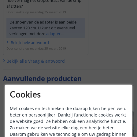
hoe ver mag het stopcontact van de strip
af zitten?
Door
Lisette
op
maandag 25 maart 2019
De snoer van de adapter is aan beide
kanten 120 cm. U kunt dit eventueel
verlengen met deze
adapter
verlengkabel
.
Bekijk
hele
antwoord
Door
sandra
op
maandag 25 maart 2019
Bekijk alle
Vraag & antwoord
Aanvullende producten
Cookies
Met cookies en technieken die daarop lijken helpen we u
beter en persoonlijker. Dankzij functionele cookies werkt
de website goed. Ze hebben ook een analytische functie.
Zo maken we de website elke dag een beetje beter.
Daarom gebruiken we technologie om uw gedrag binnen