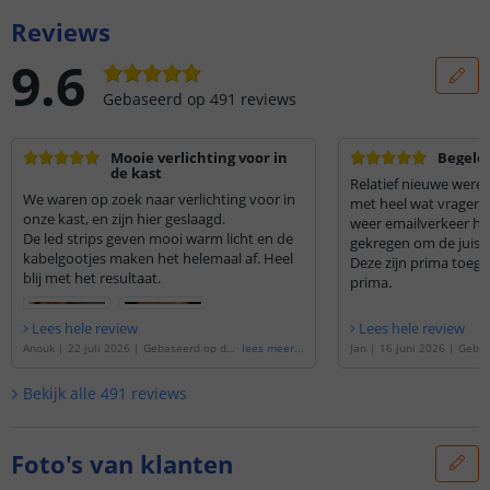
Reviews
9.6
Gebaseerd op
491
reviews
Mooie verlichting voor in
Begelei
de kast
Relatief nieuwe werel
We waren op zoek naar verlichting voor in
met heel wat vragen. Na heel wat heen en
onze kast, en zijn hier geslaagd.
weer emailverkeer he
De led strips geven mooi warm licht en de
gekregen om de juiste
kabelgootjes maken het helemaal af. Heel
Deze zijn prima toeg
blij met het resultaat.
prima.
Lees hele review
Lees hele review
Anouk
|
22 juli 2026
|
Gebaseerd op de
'
lees meer
...
Jan
|
16 juni 2026
|
Gebas
1 meter led strip Warm wit | complete s
meter led strip Warm wit 
et | Basic 128 leds p/m
'
| Basic 128 leds p/m
'
Bekijk alle
491
reviews
Foto's van klanten