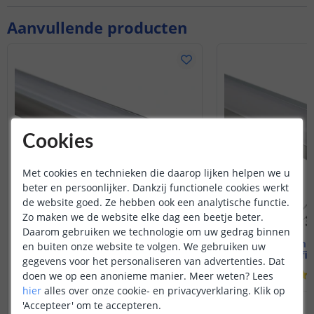
Aanvullende producten
Cookies
Met cookies en technieken die daarop lijken helpen we u
beter en persoonlijker. Dankzij functionele cookies werkt
de website goed. Ze hebben ook een analytische functie.
Zo maken we de website elke dag een beetje beter.
Daarom gebruiken we technologie om uw gedrag binnen
1M - compleet profiel
1M - compl
en buiten onze website te volgen. We gebruiken uw
Inbouw - smal en hoog
Hoekprofiel
gegevens voor het personaliseren van advertenties. Dat
(
6
reviews
)
doen we op een anonieme manier.
Meer weten?
Lees
hier
alles over onze cookie- en privacyverklaring. Klik op
12
,
95
'Accepteer' om te accepteren.
OP VOORRAAD
OP VOORRAAD