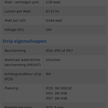
Watt - vermogen p/m
5,58 watt
Lumen per Watt
87,53 lm
Watt per LED
0,044 watt
Voltage (DC)
24V
Strip eigenschappen
Bescherming
IP20, IP65 of IP67
Materiaal waterdichte
Siliconen
bescherming (IP65/67)
Achtergrondkleur strip
Wit
(PCB)
Plakstrip
IP20: 3M 300LSE
IP65: 3M VHB
IP67: 3M VHB
Breedte led strip
IP20: 8 mm