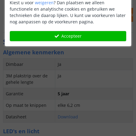
Kiest u voor
weigeren
?
Dan plaatsen we alleen
functionele en analytische cookies en gebruiken we
IN WINKELWAGEN
IN WINKELW
technieken die daarop lijken. U kunt uw voorkeuren later
nog aanpassen op de voorkeuren pagina.
Accepteer
Specificaties
Algemene kenmerken
Dimbaar
Ja
3M plakstrip over de
Ja
gehele lengte
Garantie
5 jaar
Op maat te knippen
elke 6,2 cm
Datasheet
Download
LED's en licht