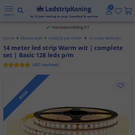
Gratis verzending vanaf € 20,- NL en BE
Menu
Al
13
jaar koning in prijs, kwaliteit & service
Klantbeoordeling 9.1
Home
Diverse leds
Ledstrip per meter
14 meter ledstrips
Voor 23:45 uur besteld,
morgen in huis
14 meter led strip Warm wit | complete
set | Basic 128 leds p/m
(
491
reviews
)
BASIC