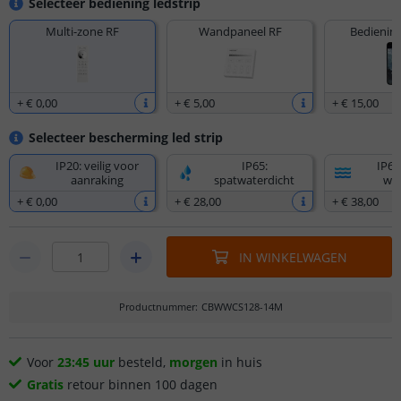
Selecteer bediening ledstrip
Multi-zone RF
Wandpaneel RF
Bediening
+
€ 0
,
00
+
€ 5
,
00
+
€ 15
,
00
Selecteer bescherming led strip
IP20: veilig voor
IP65:
IP67
aanraking
spatwaterdicht
wat
+
€ 0
,
00
+
€ 28
,
00
+
€ 38
,
00
IN WINKELWAGEN
Productnummer
:
CBWWCS128-14M
Voor
23:45 uur
besteld,
morgen
in huis
Gratis
retour binnen 100 dagen