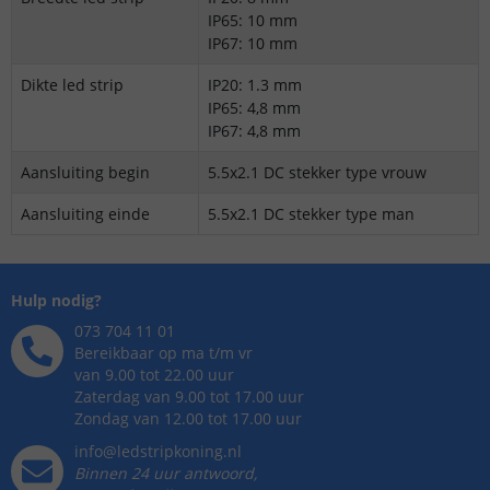
IP65: 10 mm
IP67: 10 mm
Dikte led strip
IP20: 1.3 mm
IP65: 4,8 mm
IP67: 4,8 mm
Aansluiting begin
5.5x2.1 DC stekker type vrouw
Aansluiting einde
5.5x2.1 DC stekker type man
Hulp nodig?
073 704 11 01
Bereikbaar op ma t/m vr
van 9.00 tot 22.00 uur
Zaterdag van 9.00 tot 17.00 uur
Zondag van 12.00 tot 17.00 uur
info@ledstripkoning.nl
Binnen 24 uur antwoord,