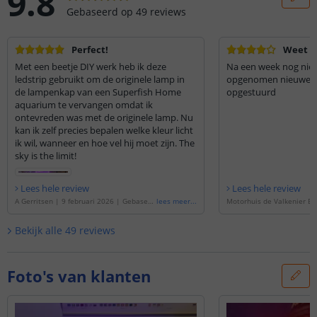
9.8
Gebaseerd op
49
reviews
Perfect!
Weet n
Met een beetje DIY werk heb ik deze
Na een week nog niet
ledstrip gebruikt om de originele lamp in
opgenomen nieuwe wo
de lampenkap van een Superfish Home
opgestuurd
aquarium te vervangen omdat ik
ontevreden was met de originele lamp. Nu
kan ik zelf precies bepalen welke kleur licht
ik wil, wanneer en hoe vel hij moet zijn. The
sky is the limit!
Lees hele review
Lees hele review
A Gerritsen
|
9 februari 2026
|
Gebaseer
lees meer
...
Motorhuis de Valkenier BV
d op de
'
Ledstrip 1 meter RGB | losse stri
026
|
Gebaseerd op de
'
Le
p | Premium 60 SMD leds p/m
'
RGB | losse strip | Premi
Bekijk alle
49
reviews
p/m
'
Foto's van klanten