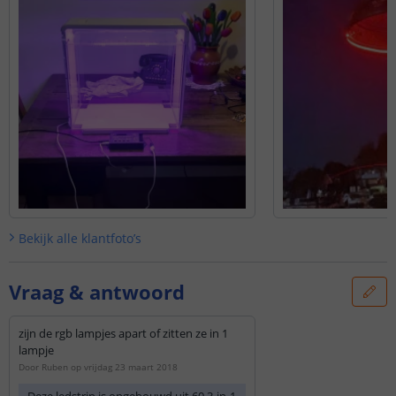
Bekijk alle
klantfoto’s
Vraag & antwoord
zijn de rgb lampjes apart of zitten ze in 1
lampje
Door
Ruben
op
vrijdag 23 maart 2018