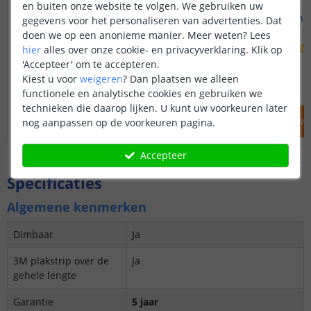
en buiten onze website te volgen. We gebruiken uw
3M - compleet profiel
3M - compl
gegevens voor het personaliseren van advertenties. Dat
Opbouw - smal en laag
Opbouw - s
doen we op een anonieme manier.
Meer weten?
Lees
(
23
reviews
)
hier
alles over onze cookie- en privacyverklaring. Klik op
'Accepteer' om te accepteren.
32
,
95
Kiest u voor
weigeren
?
Dan plaatsen we alleen
OP VOORRAAD
OP VOORRAAD
functionele en analytische cookies en gebruiken we
technieken die daarop lijken. U kunt uw voorkeuren later
IN WINKELWAGEN
IN WINKELW
nog aanpassen op de voorkeuren pagina.
Accepteer
Specificaties
Algemene kenmerken
Dimbaar
Ja
3M plakstrip over de
Ja
gehele lengte
Garantie
5 jaar