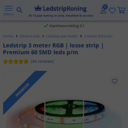
Gratis verzending vanaf € 20,- NL en BE
Menu
Al
13
jaar koning in prijs, kwaliteit & service
Klantbeoordeling 9.1
Home
Diverse leds
Ledstrip per meter
3 meter ledstrips
Voor 23:45 uur besteld,
morgen in huis
Ledstrip 3 meter RGB | losse strip |
Premium 60 SMD leds p/m
(
49
reviews
)
PREMIUM