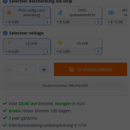
Selecteer bescherming led strip
IP20: veilig voor
IP65:
IP67
aanraking
spatwaterdicht
wat
+
€ 0
,
00
+
€ 6
,
00
+
€ 11
,
00
Selecteer voltage
12 volt
24 volt
+
€ 0
,
00
+
€ 3
,
00
IN WINKELWAGEN
Productnummer
:
RBLS60-03M
Voor
23:45 uur
besteld,
morgen
in huis
Gratis
retour binnen 100 dagen
5 jaar garantie
Klantbeoordeling LedstripKoning 9.1/10