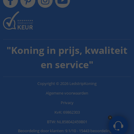
"
Koning in prijs, kwaliteit
en service
"
Copyright
©
2026
LedstripKoning
Algemene voorwaarden
Privacy
KvK: 69862303
BTW: NL858042459B01
Beoordeling door klanten:
9.1
/
10
-
15443 beoordelingen