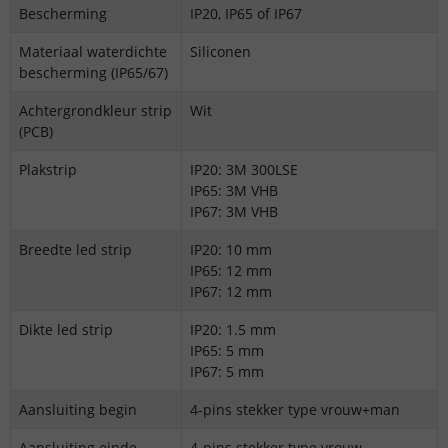
Bescherming
IP20, IP65 of IP67
Materiaal waterdichte
Siliconen
bescherming (IP65/67)
Achtergrondkleur strip
Wit
(PCB)
Plakstrip
IP20: 3M 300LSE
IP65: 3M VHB
IP67: 3M VHB
Breedte led strip
IP20: 10 mm
IP65: 12 mm
IP67: 12 mm
Dikte led strip
IP20: 1.5 mm
IP65: 5 mm
IP67: 5 mm
Aansluiting begin
4-pins stekker type vrouw+man
Aansluiting einde
4-pins stekker type vrouw