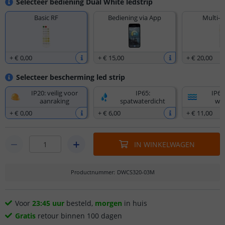
Selecteer bediening Dual White ledstrip
Basic RF
Bediening via App
Multi-z
+
€ 0
,
00
+
€ 15
,
00
+
€ 20
,
00
Selecteer bescherming led strip
IP20: veilig voor
IP65:
IP67
aanraking
spatwaterdicht
wat
+
€ 0
,
00
+
€ 6
,
00
+
€ 11
,
00
IN WINKELWAGEN
Productnummer
:
DWCS320-03M
Voor
23:45 uur
besteld,
morgen
in huis
Gratis
retour binnen 100 dagen