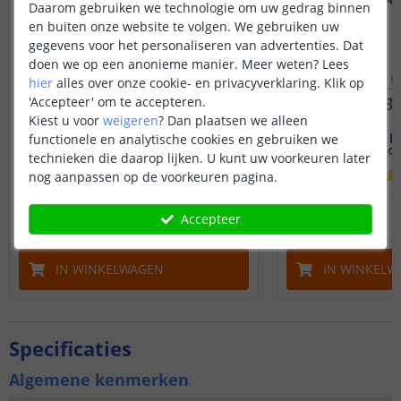
Daarom gebruiken we technologie om uw gedrag binnen
en buiten onze website te volgen. We gebruiken uw
gegevens voor het personaliseren van advertenties. Dat
doen we op een anonieme manier.
Meer weten?
Lees
hier
alles over onze cookie- en privacyverklaring. Klik op
'Accepteer' om te accepteren.
Kiest u voor
weigeren
?
Dan plaatsen we alleen
Led strip profiel breed
Led strip p
functionele en analytische cookies en gebruiken we
19 mm - compleet 1M
19 mm - c
technieken die daarop lijken. U kunt uw voorkeuren later
(
8
reviews
)
nog aanpassen op de voorkeuren pagina.
14
,
95
Accepteer
OP VOORRAAD
OP VOORRAAD
IN WINKELWAGEN
IN WINKELW
Specificaties
Algemene kenmerken