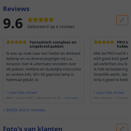
Reviews
9.6
Gebaseerd op
6
reviews
Fantastisch compleet en
PRO is 
uitgebreid pakket
hebbe
Ik was op zoek naar een helder en dimbare
Met de PRO had ik de 
ledstrip en na diverse pogingen bij o.a.
echt goed licht geeft, 
Amazon, ben ik uitermate tevreden over
wil verlichten zou ik 
dit pakket. Heldere en duidelijke instructies
Ik heb de bediening 
en andere info. M’n 3D geprinte lamp is
Smartlife werkt, dat i
helemaal gelukt zo
strip is goed te bed
Lees hele review
Lees hele review
Mike
|
26 juli 2026
|
Gebaseerd op de
'
5
lees meer
...
Van Leeuwen
|
15 januari
meter led strip Dual White | complete se
eerd op de
'
3 meter led st
t | Pro 320 leds p/m
'
| complete set | Pro 320 
Bekijk alle
6
reviews
Foto's van klanten