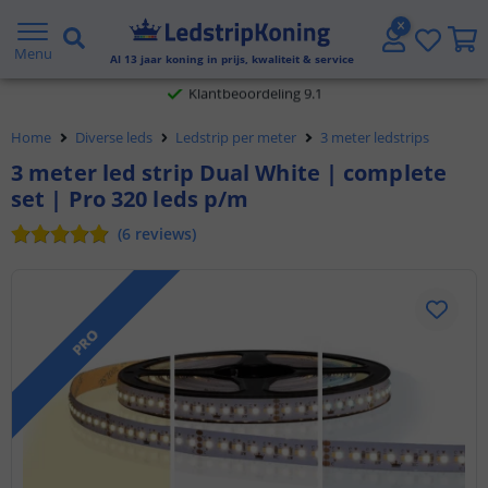
Gratis verzending vanaf € 20,- NL en BE
Menu
Klantbeoordeling 9.1
Al
13
jaar koning in prijs, kwaliteit & service
Voor 23:45 uur besteld,
morgen in huis
Home
Diverse leds
Ledstrip per meter
3 meter ledstrips
3 meter led strip Dual White | complete
set | Pro 320 leds p/m
(
6
reviews
)
PRO