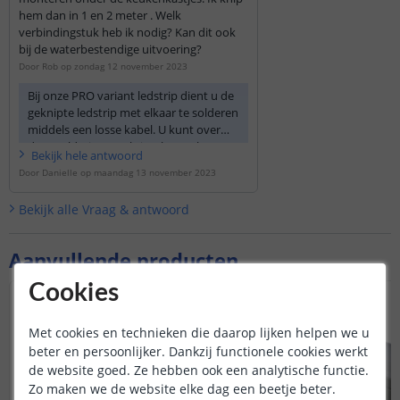
hem dan in 1 en 2 meter . Welk
verbindingstuk heb ik nodig? Kan dit ook
bij de waterbestendige uitvoering?
Door
Rob
op
zondag 12 november 2023
Bij onze PRO variant ledstrip dient u de
geknipte ledstrip met elkaar te solderen
middels een losse kabel. U kunt over
deze soldering een krimpkous plaatsen
Bekijk
hele
antwoord
om de aansluiting weer waterdicht te
Door
Danielle
op
maandag 13 november 2023
maken.
Bekijk alle
Vraag & antwoord
Aanvullende producten
Cookies
Met cookies en technieken die daarop lijken helpen we u
beter en persoonlijker. Dankzij functionele cookies werkt
de website goed. Ze hebben ook een analytische functie.
Zo maken we de website elke dag een beetje beter.