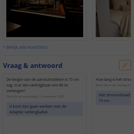
Bekijk alle
klantfoto’s
Vraag & antwoord
De lengte van de aansluitstekker is 15 cm
Hoe lang is het stro
zag. Is er iets verkrijgbaar om dit te
Door
Herm
op
vrijdag 22 
verlengen?
Het stroomdraad van
Door
JH
op
woensdag 12 november 2025
15 cm.
U kunt dan gaan werken met de
Adapter verlengkabel.