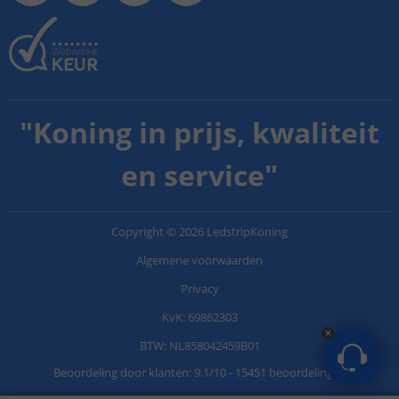
"
Koning in prijs, kwaliteit
en service
"
Copyright
©
2026
LedstripKoning
Algemene voorwaarden
Privacy
KvK: 69862303
BTW: NL858042459B01
Beoordeling door klanten:
9.1
/
10
-
15451 beoordelingen