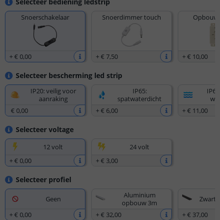
Selecteer bediening ledstrip
Snoerschakelaar
Snoerdimmer touch
Opbouw 
+
€ 0
,
00
+
€ 7
,
50
+
€ 10
,
00
Selecteer bescherming led strip
IP20: veilig voor
IP65:
IP67
aanraking
spatwaterdicht
wat
€ 0
,
00
+
€ 6
,
00
+
€ 11
,
00
Selecteer voltage
12 volt
24 volt
+
€ 0
,
00
+
€ 3
,
00
Selecteer profiel
Aluminium
Geen
Zwart
opbouw 3m
+
€ 0
,
00
+
€ 32
,
00
+
€ 37
,
00