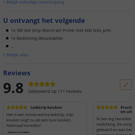
Bekijk volledige omschrijving
U ontvangt het volgende
1x 3M led strip Warm wit Prime met 600 leds p/m
1x Bediening (keuzeoptie)
...
Bekijk alle
s
Reviews
9.8
Gebaseerd op
111
reviews
Ledstrip keuken
Prachti
en uits
Het is een mooie warme ledstrip, mijn
Ik ben erg tevreden 
keuken oogt nu als een luxe keuken,
verlichting. De compl
helemaal tevreden!
geleverd en was heel