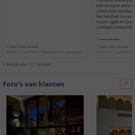
monteren dankzij de du
heb de warm witte ver
achter mijn wandpane
het resultaat is prach
mooie, egale en luxe 
zichtbare lichtpuntjes
Ik heb gekozen voor 
bediening via de app,
Lees hele review
Lees hele review
werkt. Je kunt de ver
Brenda
|
20 juli 2026
|
Gebaseerd op de
lees meer
...
Nathalie
|
15 juli 2026
|
dimmen en precies de 
'
2 meter led strip Warm wit | complete s
e
'
4 meter led strip Warm 
et | Prime 600 leds p/m
'
set | Prime 600 leds p/m
'
Bekijk alle
111
reviews
Ook de klantenservic
compliment. Via de c
kreeg ik direct antwo
wat erg prettig was.
Foto's van klanten
Al met al een topkwal
uitstekende service. 