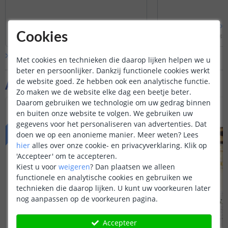
Bekijk
hele
antwoord
Bekijk
hele
antwoo
Cookies
Door
JS
op
donderdag 13 november 2025
Door
Danielle
op
vrijdag 
Bekijk alle
Vraag & antwoord
Met cookies en technieken die daarop lijken helpen we u
beter en persoonlijker. Dankzij functionele cookies werkt
de website goed. Ze hebben ook een analytische functie.
Aanvullende producten
Zo maken we de website elke dag een beetje beter.
Daarom gebruiken we technologie om uw gedrag binnen
PRIME
en buiten onze website te volgen. We gebruiken uw
PRO
gegevens voor het personaliseren van advertenties. Dat
doen we op een anonieme manier.
Meer weten?
Lees
hier
alles over onze cookie- en privacyverklaring. Klik op
'Accepteer' om te accepteren.
Kiest u voor
weigeren
?
Dan plaatsen we alleen
functionele en analytische cookies en gebruiken we
technieken die daarop lijken. U kunt uw voorkeuren later
nog aanpassen op de voorkeuren pagina.
Accepteer