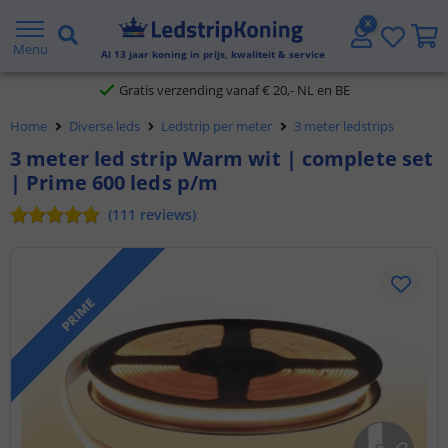
5 jaar garantie
Menu
Al
13
jaar koning in prijs, kwaliteit & service
Gratis verzending vanaf € 20,- NL en BE
Klantbeoordeling 9.1
Home
Diverse leds
Ledstrip per meter
3 meter ledstrips
3 meter led strip Warm wit | complete set
Voor 23:45 uur besteld,
morgen in huis
| Prime 600 leds p/m
(
111
reviews
)
PRIME