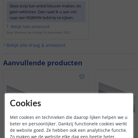
Deze strip kan enkel kleuren maken, en
geen wittinten. Dan raad ik u aan om
naar een RGBWW ledstrip te kijken.
Bekijk
hele
antwoord
Door
Sharona
op
vrijdag 16 december 2022
Bekijk alle
Vraag & antwoord
Aanvullende producten
Cookies
Met cookies en technieken die daarop lijken helpen we u
beter en persoonlijker. Dankzij functionele cookies werkt
de website goed. Ze hebben ook een analytische functie.
Zo maken we de website elke dag een beetje beter.