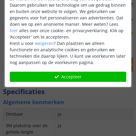
Daarom gebruiken we technologie om uw gedrag binnen
en buiten onze website te volgen. We gebruiken uw
gegevens voor het personaliseren van advertenties. Dat
2M - compleet profiel
2M - compl
Opbouw - smal en laag
Opbouw - br
doen we op een anonieme manier.
Meer weten?
Lees
hier
alles over onze cookie- en privacyverklaring. Klik op
(
2
reviews
)
'Accepteer' om te accepteren.
Kiest u voor
weigeren
?
Dan plaatsen we alleen
22
,
95
OP VOORRAAD
OP VOORRAAD
functionele en analytische cookies en gebruiken we
technieken die daarop lijken. U kunt uw voorkeuren later
nog aanpassen op de voorkeuren pagina.
IN WINKELWAGEN
IN WINKELW
Accepteer
Specificaties
Algemene kenmerken
Dimbaar
Ja
3M plakstrip over de
Ja
gehele lengte