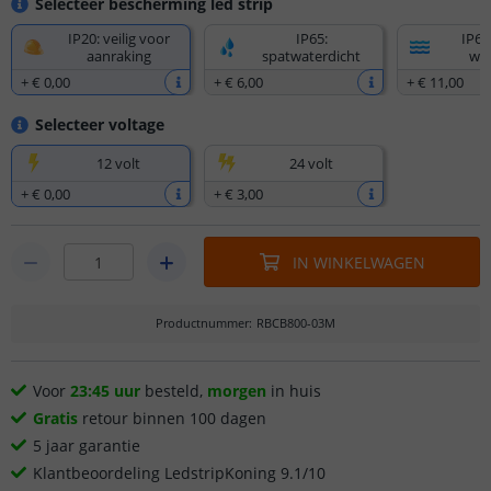
Selecteer bescherming led strip
IP20: veilig voor
IP65:
IP67
aanraking
spatwaterdicht
wat
+
€ 0
,
00
+
€ 6
,
00
+
€ 11
,
00
Selecteer voltage
12 volt
24 volt
+
€ 0
,
00
+
€ 3
,
00
IN WINKELWAGEN
Productnummer
:
RBCB800-03M
Voor
23:45 uur
besteld,
morgen
in huis
Gratis
retour binnen 100 dagen
5 jaar garantie
Klantbeoordeling LedstripKoning 9.1/10