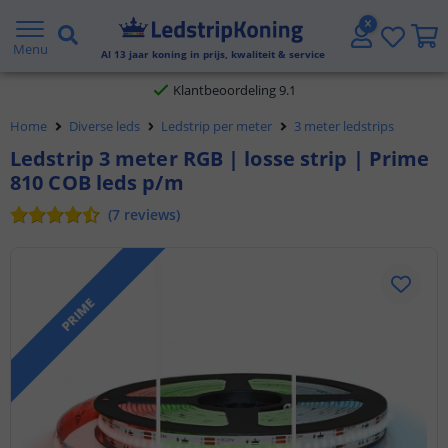
Gratis verzending vanaf € 20,- NL en BE
Menu
Al
13
jaar koning in prijs, kwaliteit & service
Klantbeoordeling 9.1
Home
Diverse leds
Ledstrip per meter
3 meter ledstrips
Voor 23:45 uur besteld,
morgen in huis
Ledstrip 3 meter RGB | losse strip | Prime
810 COB leds p/m
(
7
reviews
)
PRIME