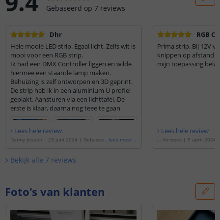
9.4
Gebaseerd op
7
reviews
Dhr
RGB CO
Hele mooie LED strip. Egaal licht. Zelfs wit is
Prima strip. Bij 12V ver
mooi voor een RGB strip.
knippen op afstand v
Ik had een DMX Controller liggen en wilde
mijn toepassing belan
hiermee een staande lamp maken.
Behuizing is zelf ontworpen en 3D geprint.
De strip heb ik in een aluminium U profiel
geplakt. Aansturen via een lichttafel. De
erste is klaar, daarna nog teee te gaan
Lees hele review
Lees hele review
Danny Joseph
|
23 juni 2024
|
Gebaseer
lees meer
...
L. Verbeek
|
5 april 2024
d op de
'
Ledstrip 5 meter RGB | losse stri
de
'
Ledstrip 1 meter RGB | 
p | Prime 810 COB leds p/m
'
rime 810 COB leds p/m
'
Bekijk alle
7
reviews
Foto's van klanten