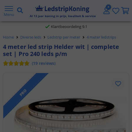
Gratis verzending vanaf € 20,- NL en BE
Menu
Al
13
jaar koning in prijs, kwaliteit & service
Klantbeoordeling 9.1
Home
Diverse leds
Ledstrip per meter
4 meter ledstrips
Voor 23:45 uur besteld,
morgen in huis
4 meter led strip Helder wit | complete
set | Pro 240 leds p/m
(
19
reviews
)
PRO