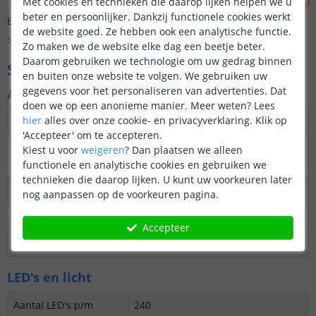
Met cookies en technieken die daarop lijken helpen we u
beter en persoonlijker. Dankzij functionele cookies werkt
Er is nog geen vraag gesteld over dit product.
de website goed. Ze hebben ook een analytische functie.
Bekijk alle
Vraag & antwoord
Zo maken we de website elke dag een beetje beter.
Daarom gebruiken we technologie om uw gedrag binnen
Specificaties
en buiten onze website te volgen. We gebruiken uw
gegevens voor het personaliseren van advertenties. Dat
Algemene kenmerken
doen we op een anonieme manier.
Meer weten?
Lees
hier
alles over onze cookie- en privacyverklaring. Klik op
Dimbaar
Ja
'Accepteer' om te accepteren.
3M plakstrip over de
Ja
Kiest u voor
weigeren
?
Dan plaatsen we alleen
gehele lengte
functionele en analytische cookies en gebruiken we
technieken die daarop lijken. U kunt uw voorkeuren later
Garantie
5 jaar
nog aanpassen op de voorkeuren pagina.
Op maat te knippen
elke 2,5 cm
Accepteer
Datasheet
Download
LED's en licht
Aantal LED's p/m
240