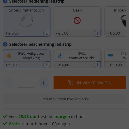
Selecteer bediening ledstrip
Snoerdimmer touch
Geen
Inbouw 
+
€ 0
,
00
-
€ 5
,
00
+
€ 5
,
00
Selecteer bescherming led strip
IP20: veilig voor
IP65:
IP67
aanraking
spatwaterdicht
wat
+
€ 0
,
00
+
€ 8
,
00
+
€ 13
,
00
IN WINKELWAGEN
Productnummer
:
HWCS240-04M
Voor
23:45 uur
besteld,
morgen
in huis
Gratis
retour binnen 100 dagen