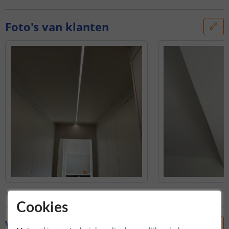
Foto's van klanten
Bekijk alle
klantfoto’s
Cookies
Vraag & antwoord