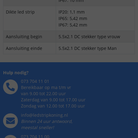
IP67: 10 mm
Dikte led strip
IP20: 1,1 mm
IP65: 5,42 mm
IP67: 5,42 mm
Aansluiting begin
5.5x2.1 DC stekker type vrouw
Aansluiting einde
5.5x2.1 DC stekker type Man
Hulp nodig?
073 704 11 01
Bereikbaar op ma t/m vr
van 9.00 tot 22.00 uur
Zaterdag van 9.00 tot 17.00 uur
Zondag van 12.00 tot 17.00 uur
info@ledstripkoning.nl
Binnen 24 uur antwoord,
meestal sneller!
073 704 11 00