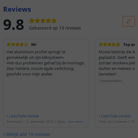
Reviews
9.8
Gebaseerd op
19
reviews
Mr
Top pr
Het aluminium profiel springt te
Mooie ledstrip die ik 
gemakkelijk uit zijn kliksysteem.
geplaatst. Geeft een fri
Heb dus problemen gehad bij de montage.
zonder donkere plekk
Zeer heldere, mooie egale verlichting,
sluiten en meteen een
geschikt voor mijn atelier.
tevreden!
Lees hele review
Lees hele review
Emmanuel
|
12 december 2025
|
Gebas
lees meer
...
Frans van Looveren
|
16 s
eerd op de
'
4 meter led strip Helder wit
|
Gebaseerd op de
'
2 mete
| complete set | Pro 240 leds p/m
'
der wit | complete set | P
Bekijk alle
19
reviews
m
'