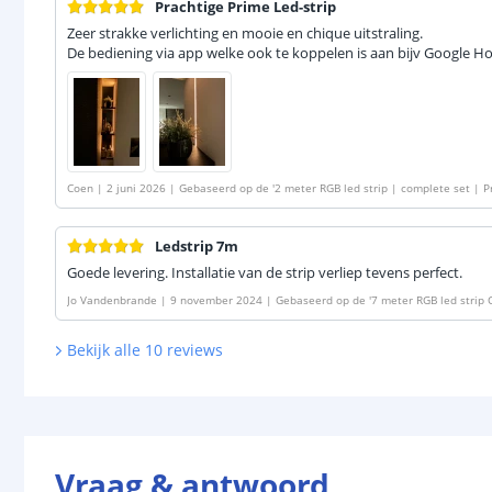
Prachtige Prime Led-strip
Zeer strakke verlichting en mooie en chique uitstraling.
De bediening via app welke ook te koppelen is aan bijv Google H
Coen
|
2 juni 2026
|
Gebaseerd op de
'
2 meter RGB led strip | complete set | 
Ledstrip 7m
Goede levering. Installatie van de strip verliep tevens perfect.
Jo Vandenbrande
|
9 november 2024
|
Gebaseerd op de
'
7 meter RGB led strip
Bekijk alle
10
reviews
Vraag & antwoord