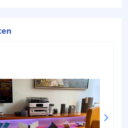
gin
4-pins stekker type vrouw+man
nde
4-pins stekker type vrouw
ten