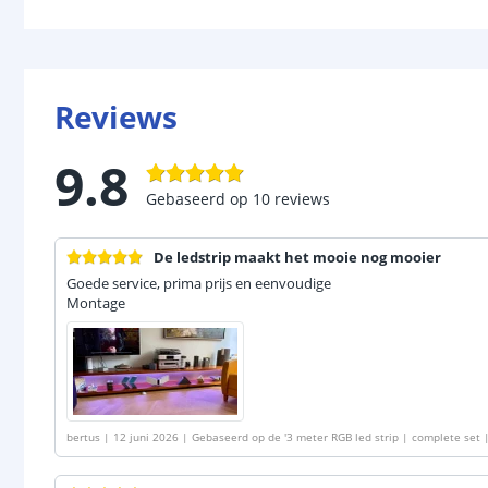
Reviews
9.8
Gebaseerd op
10
reviews
De ledstrip maakt het mooie nog mooier
Goede service, prima prijs en eenvoudige
Montage
bertus
|
12 juni 2026
|
Gebaseerd op de
'
3 meter RGB led strip | complete set 