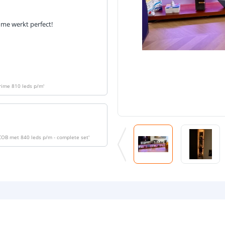
ome werkt perfect!
Prime 810 leds p/m
'
 COB met 840 leds p/m - complete set
'