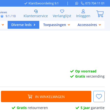
Klantbeoordeling 9.1
073 704 11 01
views
Klantenservice
Verlanglijst
Inloggen
9.1
/ 10
Diverse leds
Toepassingen
Accessoires
Op voorraad
Gratis
verzending
IN WINKELWAGEN
Gratis
retourneren
5 jaar
garantie