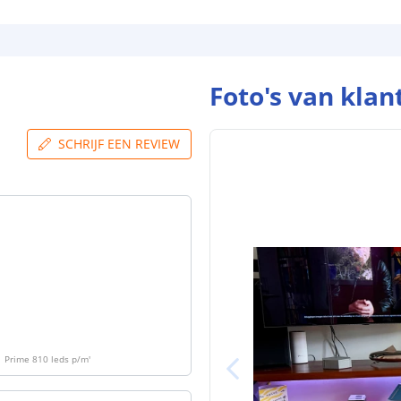
Aansluiting be
Aansluiting ei
Foto's van klan
SCHRIJF EEN REVIEW
| Prime 810 leds p/m
'