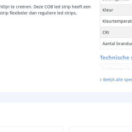
htlijn te creëren. Deze COB led strip heeft een
Kleur
rip flexibeler dan reguliere led strips,
Kleurtemperatu
CRI
Aantal brandu
Technische s
Lichtsterkte (
Bekijk alle spec
Watt - vermog
Lumen per Wa
Watt per LED