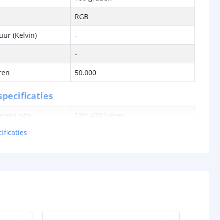
RGB
ur (Kelvin)
-
-
ren
50.000
pecificaties
lumen) p/m
12V: 433 lumen
24V: 481,5 lumen
ificaties
en p/m
12V: 14,60 watt
24V: 14,28 watt
tt
12V: 29,66 lm
24V: 33,72 lm
12V: 0,018 watt
24V: 0,017 watt