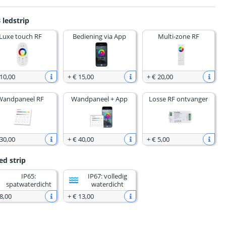
 ledstrip
Luxe touch RF
Bediening via App
Multi-zone RF
 10
,
00
+
€ 15
,
00
+
€ 20
,
00
Wandpaneel RF
Wandpaneel + App
Losse RF ontvanger
 30
,
00
+
€ 40
,
00
+
€ 5
,
00
ed strip
IP65:
IP67: volledig
spatwaterdicht
waterdicht
8
,
00
+
€ 13
,
00