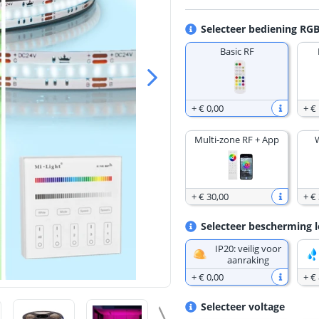
Selecteer bediening RGB
Basic RF
+
€ 0
,
00
+
€
Multi-zone RF + App
+
€ 30
,
00
+
€
Selecteer bescherming l
IP20: veilig voor
aanraking
+
€ 0
,
00
+
€ 
Selecteer voltage