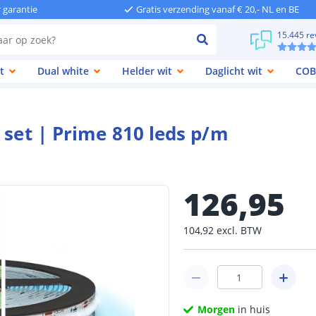
r garantie
Gratis verzending vanaf € 20,- NL en BE
15.445 re
t
Dual white
Helder wit
Daglicht wit
COB
 set | Prime 810 leds p/m
126
,
95
104
,
92
excl.
BTW
Morgen
in huis