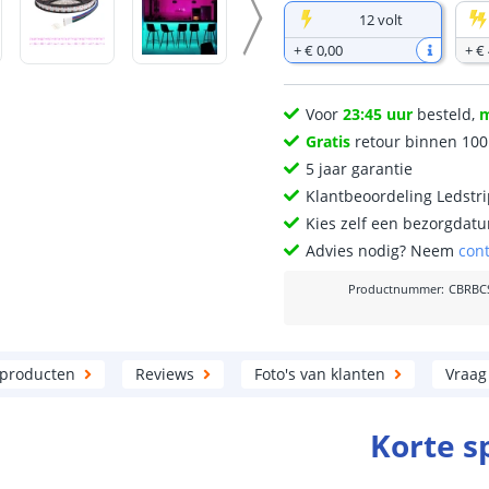
12 volt
+
€ 0
,
00
+
€ 
Voor
23:45 uur
besteld,
Gratis
retour binnen 10
5 jaar garantie
Klantbeoordeling Ledstr
Kies zelf een bezorgdatu
Advies nodig? Neem
con
Productnummer
:
CBRBC
 producten
Reviews
Foto's van klanten
Vraag
Korte s