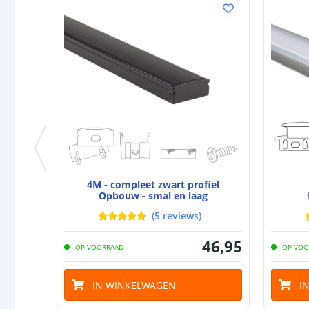
4M - compleet zwart profiel
Opbouw - smal en laag
(
5
reviews
)
46
,
95
OP VOORRAAD
OP VOO
IN WINKELWAGEN
I