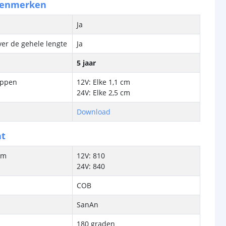
kenmerken
Ja
ver de gehele lengte
Ja
5 jaar
ippen
12V: Elke 1,1 cm
24V: Elke 2,5 cm
Download
ht
/m
12V: 810
24V: 840
COB
SanAn
180 graden