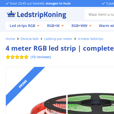
Voor 23:45 uur besteld,
morgen in huis
5 jaa
Led strips RGB
RGB+W
RGB+WW
Warm wi
Home
Diverse leds
Ledstrip per meter
4 meter ledstrips
4 meter RGB led strip | complete
(
10
reviews
)
PRIME