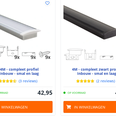
Voltage (DC)
Strip eigen
Bescherming
Materiaal wate
bescherming (I
Achtergrondkle
Plakstrip
4M - compleet profiel
4M - compleet zwart pro
Inbouw - smal en laag
Inbouw - smal en laa
(
3
reviews
)
(
2
reviews
)
Breedte led st
42
,
95
RRAAD
OP VOORRAAD
Dikte led strip
N WINKELWAGEN
IN WINKELWAGEN