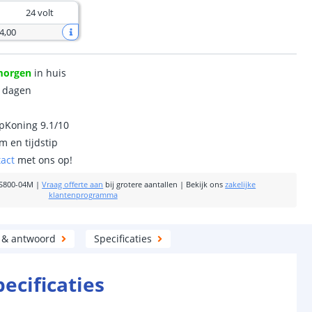
24 volt
4
,
00
morgen
in huis
0 dagen
ipKoning 9.1/10
m en tijdstip
tact
met ons op!
S800-04M
|
Vraag offerte aan
bij grotere aantallen
|
Bekijk ons
zakelijke
klantenprogramma
 & antwoord
Specificaties
pecificaties