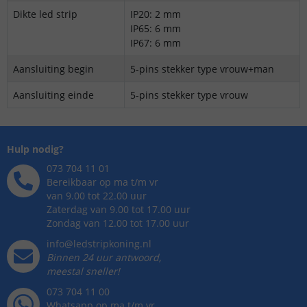
Dikte led strip
IP20: 2 mm
IP65: 6 mm
IP67: 6 mm
Aansluiting begin
5-pins stekker type vrouw+man
Aansluiting einde
5-pins stekker type vrouw
Hulp nodig?
073 704 11 01
Bereikbaar op ma t/m vr
van 9.00 tot 22.00 uur
Zaterdag van 9.00 tot 17.00 uur
Zondag van 12.00 tot 17.00 uur
info@ledstripkoning.nl
Binnen 24 uur antwoord,
meestal sneller!
073 704 11 00
Whatsapp op ma t/m vr