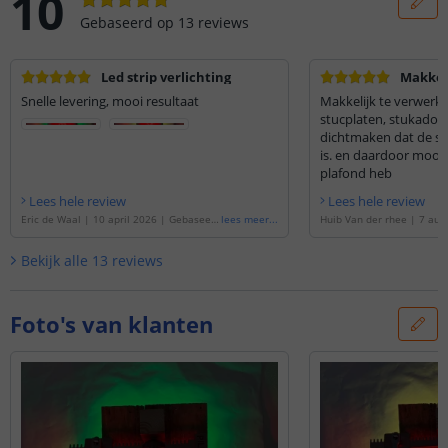
10
Gebaseerd op
13
reviews
Led strip verlichting
Makkel
Snelle levering, mooi resultaat
Makkelijk te verwerk
stucplaten, stukadoor
dichtmaken dat de str
is. en daardoor mooi
plafond heb
Lees hele review
Lees hele review
Eric de Waal
|
10 april 2026
|
Gebaseer
lees meer
...
Huib Van der rhee
|
7 aug
d op de
'
Ledstrip 1 meter RGBW | losse s
ebaseerd op de
'
Ledstrip 
trip | Basic 36 SMD leds p/m
'
| losse strip | Basic 36 S
Bekijk alle
13
reviews
Foto's van klanten