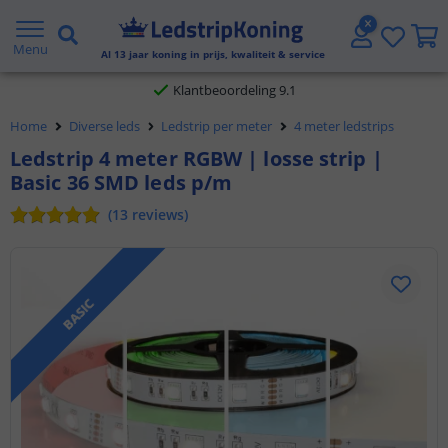
Gratis verzending vanaf € 20,- NL en BE
Menu
Al
13
jaar koning in prijs, kwaliteit & service
Klantbeoordeling 9.1
Home
Diverse leds
Ledstrip per meter
4 meter ledstrips
Voor 23:45 uur besteld,
morgen in huis
Ledstrip 4 meter RGBW | losse strip |
Basic 36 SMD leds p/m
(
13
reviews
)
BASIC