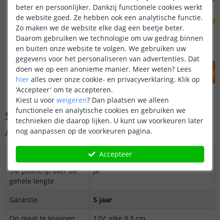
Opbouw - smal en laag
Opbouw - s
beter en persoonlijker. Dankzij functionele cookies werkt
de website goed. Ze hebben ook een analytische functie.
(
19
reviews
)
Zo maken we de website elke dag een beetje beter.
Daarom gebruiken we technologie om uw gedrag binnen
42
,
95
OP VOORRAAD
OP VOORRAAD
en buiten onze website te volgen. We gebruiken uw
gegevens voor het personaliseren van advertenties. Dat
doen we op een anonieme manier.
Meer weten?
Lees
IN WINKELWAGEN
IN WINKELW
hier
alles over onze cookie- en privacyverklaring. Klik op
'Accepteer' om te accepteren.
Kiest u voor
weigeren
?
Dan plaatsen we alleen
functionele en analytische cookies en gebruiken we
Specificaties
technieken die daarop lijken. U kunt uw voorkeuren later
nog aanpassen op de voorkeuren pagina.
Algemene kenmerken
Dimbaar
Ja
Accepteer
3M plakstrip over de
Ja
gehele lengte
Garantie
5 jaar
Op maat te knippen
12V: elke 8,3 cm