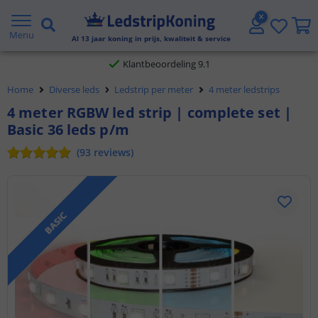
Gratis verzending vanaf € 20,- NL en BE
Menu
Al
13
jaar koning in prijs, kwaliteit & service
Klantbeoordeling 9.1
Home
Diverse leds
Ledstrip per meter
4 meter ledstrips
Voor 23:45 uur besteld,
morgen in huis
4 meter RGBW led strip | complete set |
Basic 36 leds p/m
(
93
reviews
)
BASIC