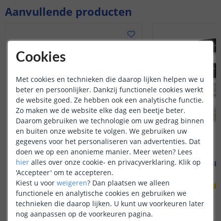
kiezen.
Aanvullende producten
Cookies
Met cookies en technieken die daarop lijken helpen we u
beter en persoonlijker. Dankzij functionele cookies werkt
de website goed. Ze hebben ook een analytische functie.
Zo maken we de website elke dag een beetje beter.
Daarom gebruiken we technologie om uw gedrag binnen
en buiten onze website te volgen. We gebruiken uw
gegevens voor het personaliseren van advertenties. Dat
doen we op een anonieme manier.
Meer weten?
Lees
hier
alles over onze cookie- en privacyverklaring. Klik op
1M - compleet profiel
2,5 meter RGB
Inbouw - smal en laag
'Accepteer' om te accepteren.
Kiest u voor
weigeren
?
Dan plaatsen we alleen
(
19
reviews
)
functionele en analytische cookies en gebruiken we
technieken die daarop lijken. U kunt uw voorkeuren later
12
,
95
OP VOORRAAD
OP VOORRAAD
nog aanpassen op de voorkeuren pagina.