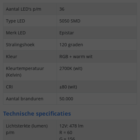
Aantal LED's p/m
36
Type LED
5050 SMD
Merk LED
Epistar
Stralingshoek
120 graden
Kleur
RGB + warm wit
Kleurtemperatuur
2700K (wit)
(Kelvin)
CRI
±80 (wit)
Aantal branduren
50.000
Technische specificaties
Lichtsterkte (lumen)
12V: 478 lm
p/m
R = 60
G = 156