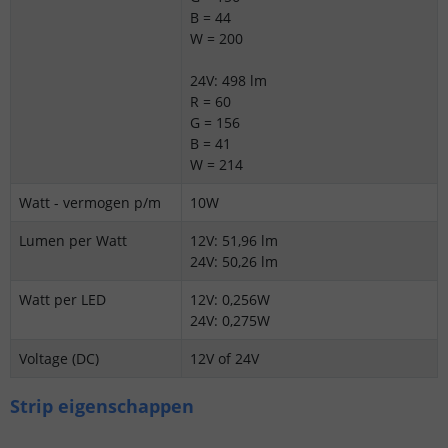
B = 44
W = 200
24V: 498 lm
R = 60
G = 156
B = 41
W = 214
Watt - vermogen p/m
10W
Lumen per Watt
12V: 51,96 lm
24V: 50,26 lm
Watt per LED
12V: 0,256W
24V: 0,275W
Voltage (DC)
12V of 24V
Strip eigenschappen