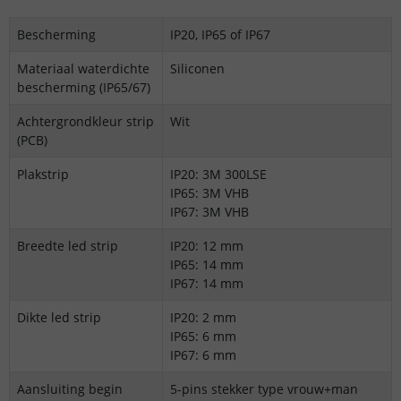
Bescherming
IP20, IP65 of IP67
Materiaal waterdichte
Siliconen
bescherming (IP65/67)
Achtergrondkleur strip
Wit
(PCB)
Plakstrip
IP20: 3M 300LSE
IP65: 3M VHB
IP67: 3M VHB
Breedte led strip
IP20: 12 mm
IP65: 14 mm
IP67: 14 mm
Dikte led strip
IP20: 2 mm
IP65: 6 mm
IP67: 6 mm
Aansluiting begin
5-pins stekker type vrouw+man