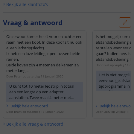
Bekijk alle
klantfoto’s
Vraag & antwoord
Onze woonkamer heeft voor en achter een
Is het mogelijk om m
raam met een koof. In deze koof zit nu ook
afstandsbediening ee
al een ledstrip(slecht)
te stellen wanneer de
Ik heb een loze leiding lopen tussen beide
gaan? Indien nee, is 
ramen.
afstandsbediening mo
Beide koven zijn 4 meter en de kamer is 9
Door
Giel
op
vrijdag 11 ok
meter lang.
Het is niet mogelij
Kan ik de 2 ledstrips parallel aansluiten op
Door
Peter
op
zaterdag 11 januari 2020
eenvoudige afstand
1 voeding zodat ik met 1 besturing beide
U kunt tot 10 meter ledstrip in totaal
tijdprogramma in te s
strips bedien? De voeding komt dan bij 1
aan een lengte op een adapter
mogelijk met onze T
strip en via een splitter en met een
aansluiten. Twee maal 4 meter met
verlengkabel van 10 meter wil ik door de
daar tussen een verlengkabel van 10
loze leiding naar de andere strip gaan. Of
Bekijk
hele
antwoord
Bekijk
hele
antwoo
meter zou geen probleem moeten
brandt de strip met verlengkabel dan
Door
Bram
op
maandag 13 januari 2020
Door
Lizzy
op
vrijdag 11 o
geven. De strip achter de verlengkabel
minder fel.
zou verder niet minder fel moeten
m.v.g. Peter Abrahams.
Bekijk alle
Vraag & antwoord
branden. Als u kiest voor losse strips
p.s. Wil dan de bediening via de app
raadt ik u wel aan om de 24V versie te