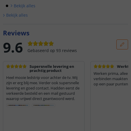
Bekijk alle
s
Bekijk alle
s
Reviews
9.6
Gebaseerd op
93
reviews
Supersnelle levering en
Werkt 
prachtig product
Werken prima, alleen
Heel mooie ledstrip voor achter de tv. Wij
verbinden maakten nie
zijn er erg blij mee. Verder ook supersnelle
op een paar punten
levering en goed contact. Hadden eerst de
verkeerde besteld en een mail gestuurd
waarop vrijwel direct geantwoord werd.