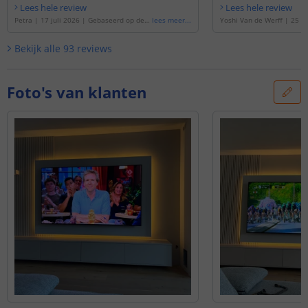
Lees hele review
Lees hele review
Petra
|
17 juli 2026
|
Gebaseerd op de
'
lees meer
...
Yoshi Van de Werff
|
25 d
7 meter RGBW led strip | complete set |
|
Gebaseerd op de
'
3 mete
Basic 36 leds p/m
'
ip | complete set | Basic 
Bekijk alle
93
reviews
Foto's van klanten