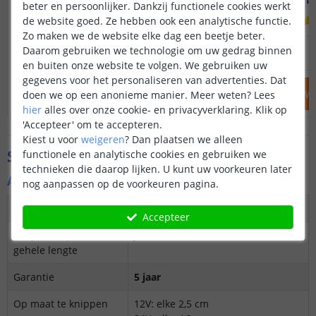
beter en persoonlijker. Dankzij functionele cookies werkt
(
9
reviews
)
de website goed. Ze hebben ook een analytische functie.
Zo maken we de website elke dag een beetje beter.
44
,
95
Daarom gebruiken we technologie om uw gedrag binnen
OP VOORRAAD
OP VOORRAAD
en buiten onze website te volgen. We gebruiken uw
gegevens voor het personaliseren van advertenties. Dat
IN WINKELWAGEN
IN WINKELW
doen we op een anonieme manier.
Meer weten?
Lees
hier
alles over onze cookie- en privacyverklaring. Klik op
'Accepteer' om te accepteren.
Kiest u voor
weigeren
?
Dan plaatsen we alleen
Specificaties
functionele en analytische cookies en gebruiken we
technieken die daarop lijken. U kunt uw voorkeuren later
Algemene kenmerken
nog aanpassen op de voorkeuren pagina.
Dimbaar
Ja
Accepteer
3M plakstrip over de
Ja
gehele lengte
Garantie
5 jaar
Op maat te knippen
12V: elke 2,5 cm