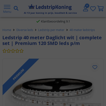
Gratis verzending vanaf € 20,- NL en BE
Menu
Al
13
jaar koning in prijs, kwaliteit & service
Klantbeoordeling 9.1
Home
Diverse leds
Ledstrip per meter
40 meter ledstrips
Voor 23:45 uur besteld,
morgen in huis
Ledstrip 40 meter Daglicht wit | complete
set | Premium 120 SMD leds p/m
PREMIUM