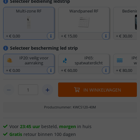
Selecteer bediening ledstrip
Multi-zone RF
Wandpaneel RF
Bediening
+
€ 0
,
00
+
€ 15
,
00
+
€ 30
,
00
Selecteer bescherming led strip
IP20: veilig voor
IP65:
IP67
aanraking
spatwaterdicht
wat
+
€ 0
,
00
+
€ 60
,
00
+
€ 80
,
00
IN WINKELWAGEN
Productnummer
:
KWCS120-40M
Voor
23:45 uur
besteld,
morgen
in huis
Gratis
retour binnen 100 dagen