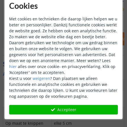
Opbouw - smal en laag
Opbouw - s
Cookies
(
70
reviews
)
Met cookies en technieken die daarop lijken helpen we u
12
,
95
OP VOORRAAD
OP VOORRAAD
beter en persoonlijker. Dankzij functionele cookies werkt
de website goed. Ze hebben ook een analytische functie.
Zo maken we de website elke dag een beetje beter.
IN WINKELWAGEN
IN WINKELW
Daarom gebruiken we technologie om uw gedrag binnen
en buiten onze website te volgen. We gebruiken uw
gegevens voor het personaliseren van advertenties. Dat
doen we op een anonieme manier.
Meer weten?
Lees
Specificaties
hier
alles over onze cookie- en privacyverklaring. Klik op
'Accepteer' om te accepteren.
Algemene kenmerken
Kiest u voor
weigeren
?
Dan plaatsen we alleen
functionele en analytische cookies en gebruiken we
Dimbaar
Ja
technieken die daarop lijken. U kunt uw voorkeuren later
3M plakstrip over de
Ja
nog aanpassen op de voorkeuren pagina.
gehele lengte
Accepteer
Garantie
5 jaar
Op maat te knippen
elke 5 cm