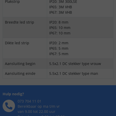
Plakstrip
IP20: 3M 300LSE
IP65: 3M VHB
IP67: 3M VHB
Breedte led strip
IP20: 8 mm
IP65: 10 mm
IP67: 10 mm
Dikte led strip
IP20: 2 mm
IP65: 5 mm
IP67: 5 mm
Aansluiting begin
5.5x2.1 DC stekker type vrouw
Aansluiting einde
5.5x2.1 DC stekker type man
Hulp nodig?
073 704 11 01
Bereikbaar op ma t/m vr
van 9.00 tot 22.00 uur