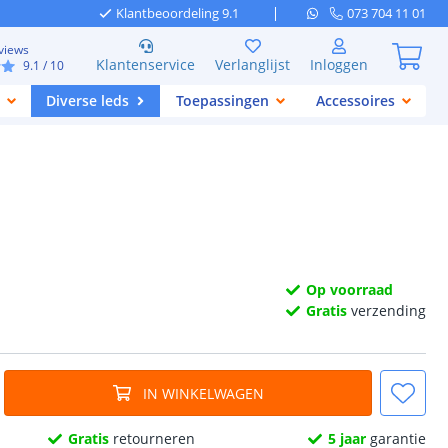
Klantbeoordeling 9.1
073 704 11 01
views
Klantenservice
Verlanglijst
Inloggen
9.1
/ 10
Diverse leds
Toepassingen
Accessoires
Op voorraad
Gratis
verzending
IN WINKELWAGEN
Gratis
retourneren
5 jaar
garantie