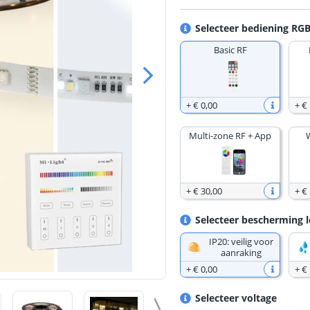
Selecteer bediening RG
Basic RF
+
€ 0
,
00
+
€
Multi-zone RF + App
+
€ 30
,
00
+
€
Selecteer bescherming l
IP20: veilig voor
aanraking
+
€ 0
,
00
+
€
Selecteer voltage