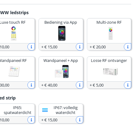
BWW ledstrips
Luxe touch RF
Bediening via App
Multi-zone RF
 10
,
00
+
€ 15
,
00
+
€ 20
,
00
Wandpaneel RF
Wandpaneel + App
Losse RF ontvanger
 30
,
00
+
€ 40
,
00
+
€ 5
,
00
ed strip
IP65:
IP67: volledig
spatwaterdicht
waterdicht
 10
,
00
+
€ 15
,
00