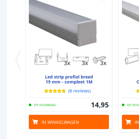
Led strip profiel breed
19 mm - compleet 1M
O
(
8
reviews
)
14
,
95
OP VOORRAAD
OP VOO
IN WINKELWAGEN
I