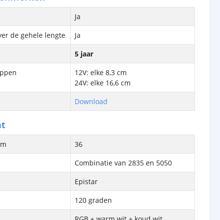
Ja
ver de gehele lengte
Ja
5 jaar
ippen
12V: elke 8,3 cm
24V: elke 16,6 cm
Download
ht
/m
36
Combinatie van 2835 en 5050
Epistar
120 graden
RGB + warm wit + koud wit