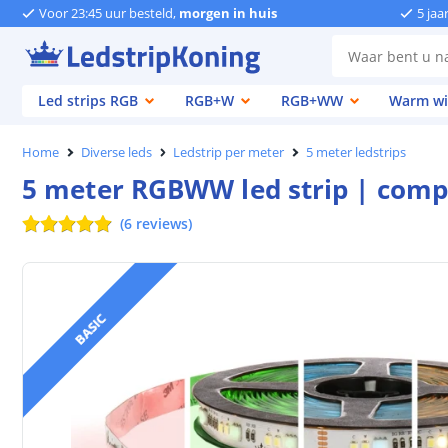
Voor 23:45 uur besteld,
morgen in huis
5 jaa
Led strips RGB
RGB+W
RGB+WW
Warm wi
Home
Diverse leds
Ledstrip per meter
5 meter ledstrips
5 meter RGBWW led strip | compl
(
6
reviews
)
BASIC