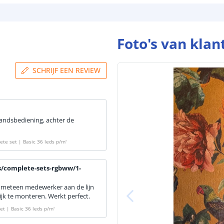
Breedte led st
Foto's van klan
SCHRIJF EEN REVIEW
Dikte led strip
Aansluiting be
tandsbediening, achter de
Aansluiting ei
te set | Basic 36 leds p/m
'
s/complete-sets-rgbww/1-
na meteen medewerker aan de lijn
ijk te monteren. Werkt perfect.
et | Basic 36 leds p/m
'