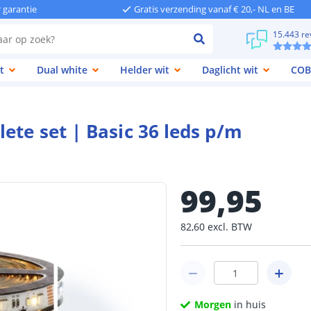
r garantie
Gratis verzending vanaf € 20,- NL en BE
15.443 re
t
Dual white
Helder wit
Daglicht wit
COB
ete set | Basic 36 leds p/m
99
,
95
82
,
60
excl.
BTW
Morgen
in huis