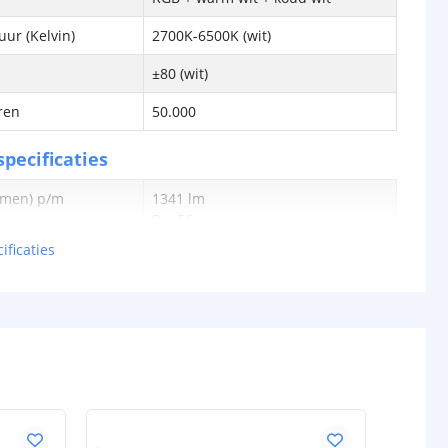
ur (Kelvin)
2700K-6500K (wit)
±80 (wit)
ren
50.000
pecificaties
lumen) p/m
1341 lm
R = 56
G = 181
ificaties
B = 39
WW = 603
KW = 593
1515 lm
R = 55
G = 172
B = 37
WW = 654