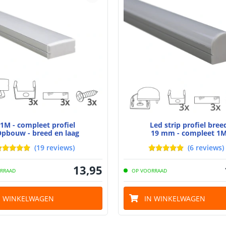
Watt - vermog
Lumen per Wa
Watt per LED
Voltage (DC)
1M - compleet profiel
Led strip profiel bree
Strip eigen
pbouw - breed en laag
19 mm - compleet 1
(
19
reviews
)
(
6
reviews
)
Bescherming
13
,
95
RRAAD
OP VOORRAAD
Materiaal wate
bescherming (I
N WINKELWAGEN
IN WINKELWAGEN
Achtergrondkle
Plakstrip