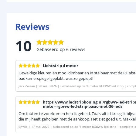
Reviews
10
Gebaseerd op
6
reviews
Lichtstrip 4 meter
Geweldige kleuren en mooi dimbaar en in stelbaar met de RF afs
badkamerspiegel geplakt, was zo gepiept!
Jack Zwaan
|
28 mei 2026
|
Gebaseerd op de
'
4 meter RGBWW led strip | comple
https://www.ledstripkoning.nl/rgbww-led-strip
meter-rgbww-led-strip-basic-met-36-leds
Om fouten te voorkomen heb ik gebeld. Zoals altijd kreeg ik bij
die mij heeft geholpen met de aankoop. Het ziet goed uit. Makkel
Sylwia
|
17 mei 2026
|
Gebaseerd op de
'
1 meter RGBWW led strip | complete s