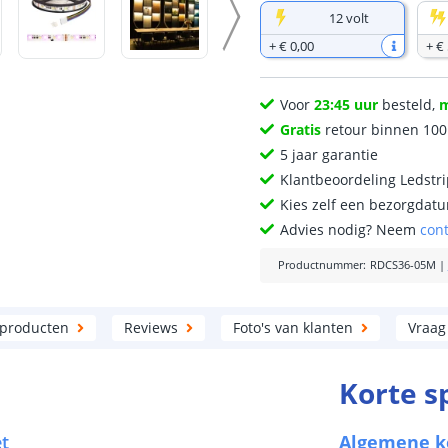
12 volt
+
€ 0
,
00
+
€ 
Voor
23:45 uur
besteld,
Gratis
retour binnen 10
5 jaar garantie
Klantbeoordeling Ledstr
Kies zelf een bezorgdatu
Advies nodig? Neem
con
Productnummer
:
RDCS36-05M
|
 producten
Reviews
Foto's van klanten
Vraag
Korte s
et
Algemene 