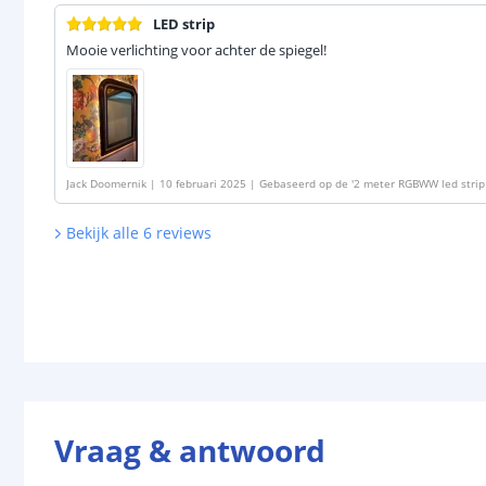
LED strip
Mooie verlichting voor achter de spiegel!
Jack Doomernik
|
10 februari 2025
|
Gebaseerd op de
'
2 meter RGBWW led strip 
Bekijk alle
6
reviews
Vraag & antwoord