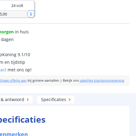
24 volt
5
,
00
morgen
in huis
0 dagen
ipKoning 9.1/10
m en tijdstip
tact
met ons op!
Vraag offerte aan
bij grotere aantallen
|
Bekijk ons
zakelijke klantenprogramma
 & antwoord
Specificaties
pecificaties
kenmerken