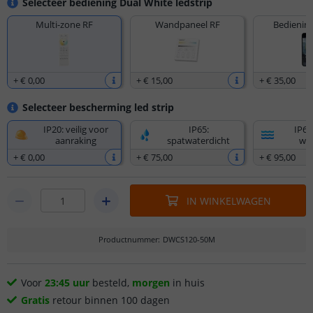
Selecteer bediening Dual White ledstrip
Multi-zone RF
Wandpaneel RF
Bediening
+
€ 0
,
00
+
€ 15
,
00
+
€ 35
,
00
Selecteer bescherming led strip
IP20: veilig voor
IP65:
IP67
aanraking
spatwaterdicht
wat
+
€ 0
,
00
+
€ 75
,
00
+
€ 95
,
00
IN WINKELWAGEN
Productnummer
:
DWCS120-50M
Voor
23:45 uur
besteld,
morgen
in huis
Gratis
retour binnen 100 dagen