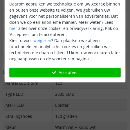
Daarom gebruiken we technologie om uw gedrag binnen
Dimbaar
Ja
en buiten onze website te volgen. We gebruiken uw
gegevens voor het personaliseren van advertenties. Dat
3M plakstrip over de
Ja
doen we op een anonieme manier.
Meer weten?
Lees
gehele lengte
hier
alles over onze cookie- en privacyverklaring. Klik op
'Accepteer' om te accepteren.
Garantie
5 jaar
Kiest u voor
weigeren
?
Dan plaatsen we alleen
functionele en analytische cookies en gebruiken we
Op maat te knippen
elke 5 cm
technieken die daarop lijken. U kunt uw voorkeuren later
Datasheet
Download
nog aanpassen op de voorkeuren pagina.
LED's en licht
Accepteer
Aantal LED's p/m
120
Type LED
2835 SMD
Merk LED
Epistar
Stralingshoek
120 graden
Kleur
Warm wit + Koud wit