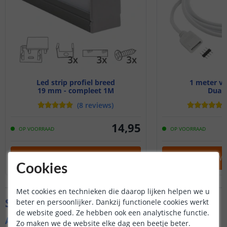
Led strip profiel breed
1 meter ve
19 mm - compleet 1M
Dual 
(
8
reviews
)
14
,
95
OP VOORRAAD
OP VOORRAAD
IN WINKELWAGEN
IN WINKELW
Cookies
Met cookies en technieken die daarop lijken helpen we u
Specificaties
beter en persoonlijker. Dankzij functionele cookies werkt
de website goed. Ze hebben ook een analytische functie.
Algemene kenmerken
Zo maken we de website elke dag een beetje beter.