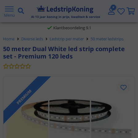
Gratis verzending vanaf € 20,- NL en BE
Menu
Al
13
jaar koning in prijs, kwaliteit & service
Klantbeoordeling 9.1
Home
Diverse leds
Ledstrip per meter
50 meter ledstrips
Voor 23:45 uur besteld,
morgen in huis
50 meter Dual White led strip complete
set - Premium 120 leds
PREMIUM