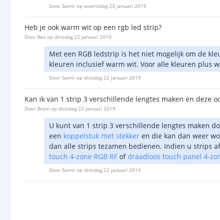
Door
Samir
op
woensdag 23 januari 2019
Heb je ook warm wit op een rgb led strip?
Door
Bas
op
dinsdag 22 januari 2019
Met een RGB ledstrip is het niet mogelijk om de kl
kleuren inclusief warm wit. Voor alle kleuren plus 
Door
Samir
op
dinsdag 22 januari 2019
Kan ik van 1 strip 3 verschillende lengtes maken en deze oo
Door
Bram
op
dinsdag 22 januari 2019
U kunt van 1 strip 3 verschillende lengtes maken d
een
koppelstuk met stekker
en die kan dan weer wor
dan alle strips tezamen bedienen. Indien u strips af
touch 4-zone RGB RF
of
draadloos touch panel 4-z
Door
Samir
op
dinsdag 22 januari 2019