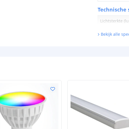
Technische s
Lichtsterkte (
Watt - vermog
Bekijk alle spec
Lumen per Wa
Watt per LED
Voltage (DC)
Strip eigen
Bescherming
Materiaal wate
bescherming (I
Achtergrondkle
Plakstrip