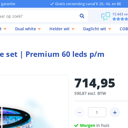
r garantie
Gratis verzending vanaf € 20,- NL en BE
15.443 re
t
Dual white
Helder wit
Daglicht wit
COB
te set | Premium 60 leds p/m
714
,
95
590
,
87
excl.
BTW
Morgen
in huis