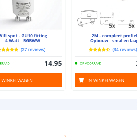
Breedte led st
Wifi spot - GU10 fitting
2M - compleet profie
4 Watt - RGBWW
Opbouw - smal en laa
Dikte led strip
(
27
reviews
)
(
34
reviews
)
14
,
95
RRAAD
OP VOORRAAD
Aansluiting be
N WINKELWAGEN
IN WINKELWAGEN
Aansluiting ei