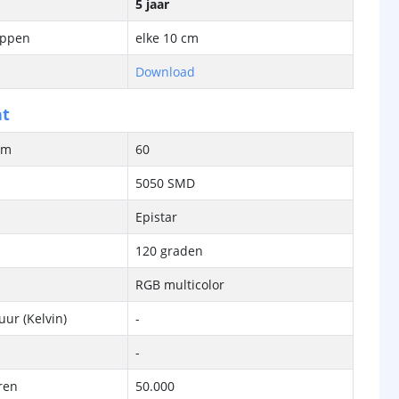
5 jaar
ippen
elke 10 cm
Download
ht
/m
60
5050 SMD
Epistar
120 graden
RGB multicolor
ur (Kelvin)
-
-
ren
50.000