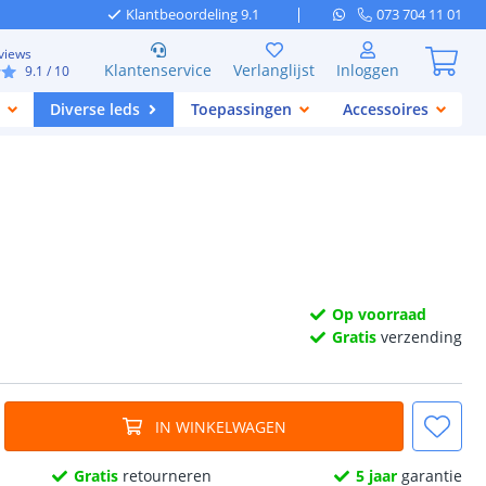
Klantbeoordeling 9.1
073 704 11 01
views
Klantenservice
Verlanglijst
Inloggen
9.1
/ 10
Diverse leds
Toepassingen
Accessoires
Op voorraad
Gratis
verzending
IN WINKELWAGEN
Gratis
retourneren
5 jaar
garantie