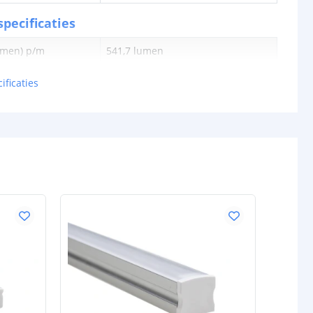
pecificaties
lumen) p/m
541,7 lumen
en p/m
12,7 watt
ificaties
tt
42,58 lm
0,212 watt
24V
schappen
IP20, IP65 of IP67
rdichte
Siliconen
P65/67)
ur strip (PCB)
Wit
IP20: 3M 300LSE