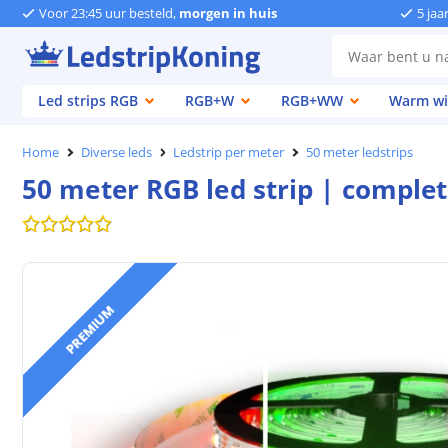
Voor 23:45 uur besteld,
morgen in huis
5 jaa
Led strips RGB
RGB+W
RGB+WW
Warm wi
Home
Diverse leds
Ledstrip per meter
50 meter ledstrips
50 meter RGB led strip | comple
PREMIUM