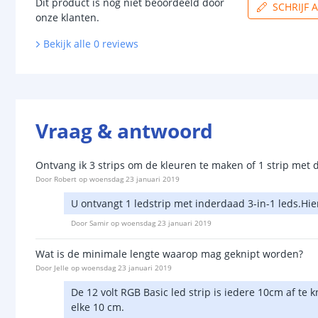
Dit product is nog niet beoordeeld door
SCHRIJF 
onze klanten.
Bekijk alle
0
reviews
Vraag & antwoord
Ontvang ik 3 strips om de kleuren te maken of 1 strip met dr
Door
Robert
op
woensdag 23 januari 2019
U ontvangt 1 ledstrip met inderdaad 3-in-1 leds.Hi
Door
Samir
op
woensdag 23 januari 2019
Wat is de minimale lengte waarop mag geknipt worden?
Door
Jelle
op
woensdag 23 januari 2019
De 12 volt RGB Basic led strip is iedere 10cm af te 
elke 10 cm.