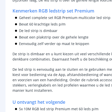
bijzonder laag. De led strip is over de gehele lengte voor
Kenmerken RGB ledstrip set Premium
Geheel complete set RGB Premium multicolor led strip
Bevat 60 krachtige leds p/m
De led strip is dimbaar
Bevat een plakstrip over de gehele lengte
Eenvoudig zelf verder op maat te knippen
De strip is dimbaar en u kunt kiezen uit veel verschillende 
denkbare combinaties. Daarnaast heeft u de beschikking 
De led strip is eenvoudig aan te sluiten en te gebruiken m
kiest voor bediening via de App, afstandsbediening of wand
en voorzien van een handleiding. Onder de rubriek access
stekkers, verlengkabels en led profielen waarmee u de led s
manier kunt installeren.
U ontvangt het volgende
5x 10M RGB led strip Premium met 60 leds p/m