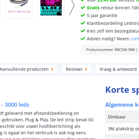
Gratis
retour binnen 10
5 jaar garantie
Klantbeoordeling Ledstr
Kies zelf een bezorgdatu
Advies nodig? Neem
con
Productnummer
:
RBCS60-50M
|
Aanvullende producten
Reviews
Vraag & antwoord
Korte s
- 3000 leds
Algemene 
rdt geleverd met afstandsbediening en
Dimbaar
gebruiken, Plug & Play. De led strip bevat 60
eschikt voor zowel hoofdverlichting als
3M plakstrip o
ng is egaal en het verbruik is ook nog eens