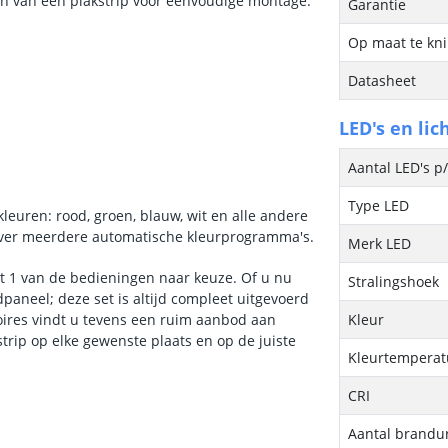
zien van een plakstrip voor eenvoudige montage.
Garantie
Op maat te kn
Datasheet
LED's en lic
Aantal LED's p
Type LED
kleuren: rood, groen, blauw, wit en alle andere
over meerdere automatische kleurprogramma's.
Merk LED
et 1 van de bedieningen naar keuze. Of u nu
Stralingshoek
paneel; deze set is altijd compleet uitgevoerd
oires vindt u tevens een ruim aanbod aan
Kleur
trip op elke gewenste plaats en op de juiste
Kleurtemperatu
CRI
Aantal brandu