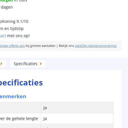
0 dagen
ipKoning 9.1/10
m en tijdstip
tact
met ons op!
Vraag offerte aan
bij grotere aantallen
|
Bekijk ons
zakelijke klantenprogramma
Specificaties
pecificaties
kenmerken
Ja
ver de gehele lengte
Ja