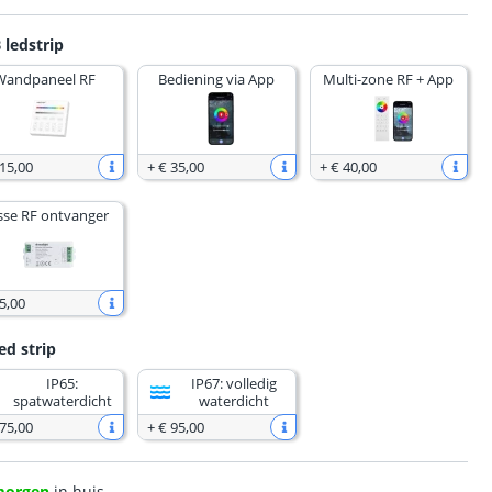
 ledstrip
Wandpaneel RF
Bediening via App
Multi-zone RF + App
 15
,
00
+
€ 35
,
00
+
€ 40
,
00
sse RF ontvanger
5
,
00
ed strip
IP65:
IP67: volledig
spatwaterdicht
waterdicht
 75
,
00
+
€ 95
,
00
morgen
in huis