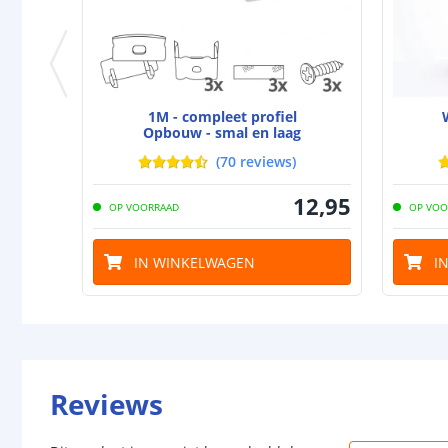
1M - compleet profiel
Opbouw - smal en laag
(
70
reviews
)
12
,
95
OP VOORRAAD
OP VOO
IN WINKELWAGEN
I
Reviews