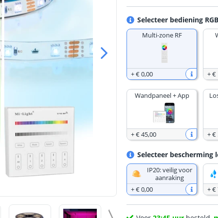
Selecteer bediening RGB
Multi-zone RF
+
€ 0
,
00
+
€
Wandpaneel + App
Lo
+
€ 45
,
00
+
€ 
Selecteer bescherming l
IP20: veilig voor
aanraking
+
€ 0
,
00
+
€
Voor
23:45 uur
besteld,