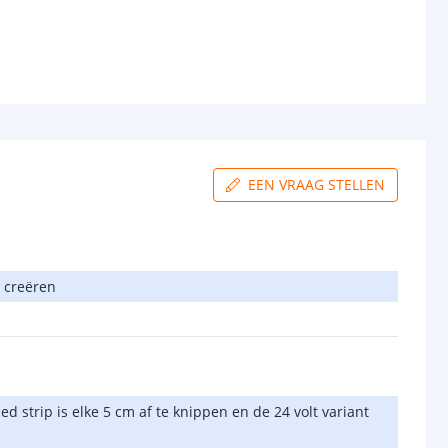
EEN VRAAG STELLEN
n creëren
d strip is elke 5 cm af te knippen en de 24 volt variant