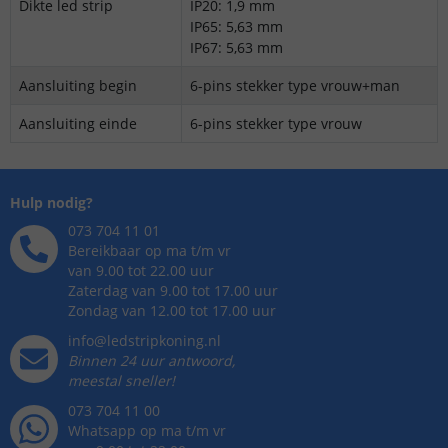
Dikte led strip
IP20: 1,9 mm
IP65: 5,63 mm
IP67: 5,63 mm
Aansluiting begin
6-pins stekker type vrouw+man
Aansluiting einde
6-pins stekker type vrouw
Hulp nodig?
073 704 11 01
Bereikbaar op ma t/m vr
van 9.00 tot 22.00 uur
Zaterdag van 9.00 tot 17.00 uur
Zondag van 12.00 tot 17.00 uur
info@ledstripkoning.nl
Binnen 24 uur antwoord,
meestal sneller!
073 704 11 00
Whatsapp op ma t/m vr