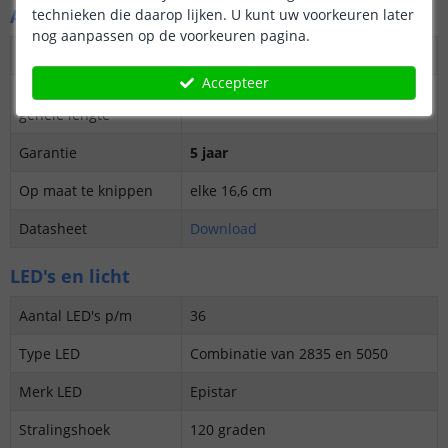
Algemene kenmerken
technieken die daarop lijken. U kunt uw voorkeuren later
nog aanpassen op de voorkeuren pagina.
Dimbaar
Ja
Accepteer
3M plakstrip over de
Ja
gehele lengte
Garantie
5 jaar
Op maat te knippen
elke 16,6 cm
Datasheet
Download
LED's en licht
Aantal LED's p/m
36
Type LED
Combinatie van 2835 en 5050
Merk LED
Epistar
Stralingshoek
120 graden