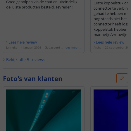
Goed geholpen via de chat en uiteindelijk
juiste koppelstuk om 
de juiste producten besteld. Tevreden!
connector te verbind
gehad te hebben met 
nog steeds niet het j
connector heeft losse
koppelstuk hebben a
mannetje/vrouwtje st
Lees hele review
Lees hele review
Janneke
|
4 januari 2026
|
Gebaseerd op
lees meer
...
Arsha
|
22 september 202
de
'
Ledstrip 1 meter RGBWW | losse strip
op de
'
Ledstrip 10 meter 
| Basic 36 SMD leds p/m
'
strip | Basic 36 SMD leds 
Bekijk alle
5
reviews
Foto's van klanten