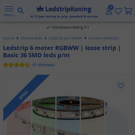
Gratis verzending vanaf € 20,- NL en BE
Menu
Al
13
jaar koning in prijs, kwaliteit & service
Klantbeoordeling 9.1
Home
Diverse leds
Ledstrip per meter
6 meter ledstrips
Voor 23:45 uur besteld,
morgen in huis
Ledstrip 6 meter RGBWW | losse strip |
Basic 36 SMD leds p/m
(
5
reviews
)
BASIC