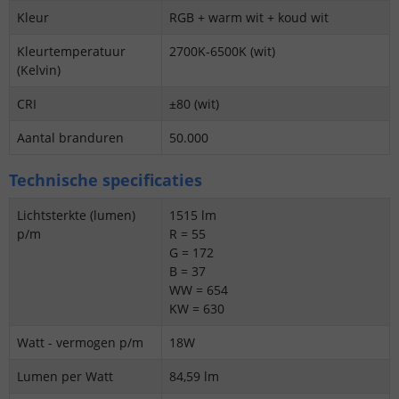
Kleur
RGB + warm wit + koud wit
Kleurtemperatuur
2700K-6500K (wit)
(Kelvin)
CRI
±80 (wit)
Aantal branduren
50.000
Technische specificaties
Lichtsterkte (lumen)
1515 lm
p/m
R = 55
G = 172
B = 37
WW = 654
KW = 630
Watt - vermogen p/m
18W
Lumen per Watt
84,59 lm