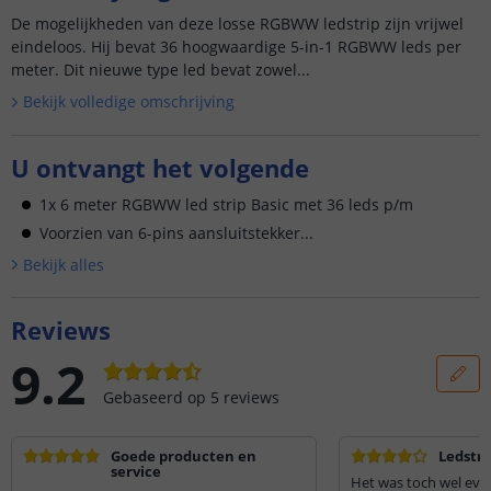
De mogelijkheden van deze losse RGBWW ledstrip zijn vrijwel
eindeloos. Hij bevat 36 hoogwaardige 5-in-1 RGBWW leds per
meter. Dit nieuwe type led bevat zowel...
Bekijk volledige omschrijving
U ontvangt het volgende
1x 6 meter RGBWW led strip Basic met 36 leds p/m
Voorzien van 6-pins aansluitstekker...
Bekijk alle
s
Reviews
9.2
Gebaseerd op
5
reviews
Goede producten en
Ledstr
service
Het was toch wel eve