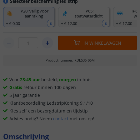
Selecteer bescherming led strip
IP20: veilig voor
IP65:
IP67
aanraking
spatwaterdicht
wat
+
€ 0
,
00
+
€ 12
,
00
+
€ 17
,
00
IN WINKELWAGEN
Productnummer
:
RDLS36-06M
Voor
23:45 uur
besteld,
morgen
in huis
Gratis
retour binnen 100 dagen
5 jaar garantie
Klantbeoordeling LedstripKoning 9.1/10
Kies zelf een bezorgdatum en tijdstip
Advies nodig? Neem
contact
met ons op!
Omschrijving