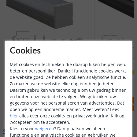
Cookies
Led strip profiel breed
3M - compleet
19 mm - compleet 1M
Opbouw - br
Met cookies en technieken die daarop lijken helpen we u
beter en persoonlijker. Dankzij functionele cookies werkt
(
8
reviews
)
de website goed. Ze hebben ook een analytische functie.
Zo maken we de website elke dag een beetje beter.
14
,
95
OP VOORRAAD
OP VOORRAAD
Daarom gebruiken we technologie om uw gedrag binnen
en buiten onze website te volgen. We gebruiken uw
gegevens voor het personaliseren van advertenties. Dat
IN WINKELWAGEN
IN WINKELW
doen we op een anonieme manier.
Meer weten?
Lees
hier
alles over onze cookie- en privacyverklaring. Klik op
'Accepteer' om te accepteren.
Kiest u voor
weigeren
?
Dan plaatsen we alleen
Specificaties
functionele en analytische cookies en gebruiken we