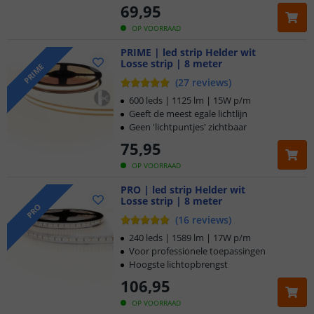
69
,
95
OP VOORRAAD
PRIME | led strip Helder wit
Losse strip | 8 meter
PRIME
(
27
reviews
)
600 leds | 1125 lm | 15W p/m
Geeft de meest egale lichtlijn
Geen 'lichtpuntjes' zichtbaar
75
,
95
OP VOORRAAD
PRO | led strip Helder wit
Losse strip | 8 meter
PRO
(
16
reviews
)
240 leds | 1589 lm | 17W p/m
Voor professionele toepassingen
Hoogste lichtopbrengst
106
,
95
OP VOORRAAD