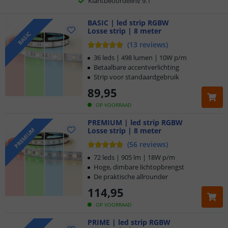
Voor 23:45 uur besteld,
BASIC | led strip RGBW
morgen in huis
Losse strip | 8 meter
BASIC
(
13
reviews
)
36 leds | 498 lumen | 10W p/m
Betaalbare accentverlichting
Strip voor standaardgebruik
89
,
95
OP VOORRAAD
PREMIUM | led strip RGBW
Losse strip | 8 meter
PREMIUM
(
56
reviews
)
72 leds | 905 lm | 18W p/m
Hoge, dimbare lichtopbrengst
De praktische allrounder
114
,
95
OP VOORRAAD
PRIME | led strip RGBW