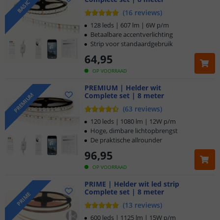
BASIC
(
16
reviews
)
128 leds | 607 lm | 6W p/m
Betaalbare accentverlichting
Strip voor standaardgebruik
64
,
95
OP VOORRAAD
PREMIUM | Helder wit
Complete set | 8 meter
PREMIUM
(
63
reviews
)
120 leds | 1080 lm | 12W p/m
Hoge, dimbare lichtopbrengst
De praktische allrounder
96
,
95
OP VOORRAAD
PRIME | Helder wit led strip
Complete set | 8 meter
PRIME
(
13
reviews
)
600 leds | 1125 lm | 15W p/m