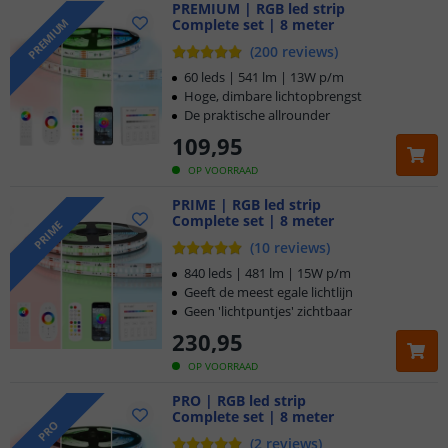
PREMIUM | RGB led strip
Complete set | 8 meter
PREMIUM
(
200
reviews
)
60 leds | 541 lm | 13W p/m
Hoge, dimbare lichtopbrengst
De praktische allrounder
109
,
95
OP VOORRAAD
PRIME | RGB led strip
Complete set | 8 meter
PRIME
(
10
reviews
)
840 leds | 481 lm | 15W p/m
Geeft de meest egale lichtlijn
Geen 'lichtpuntjes' zichtbaar
230
,
95
OP VOORRAAD
PRO | RGB led strip
Complete set | 8 meter
PRO
(
2
reviews
)