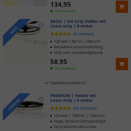
134
,
95
OP VOORRAAD
BASIC | led strip Helder wit
Losse strip | 8 meter
Klantbeoordeling 9.1
BASIC
(
6
reviews
)
Voor 23:45 uur besteld,
morgen in huis
128 leds | 607 lm | 6W p/m
Betaalbare accentverlichting
Strip voor standaardgebruik
5 jaar garantie
58
,
95
Gratis
verzending vanaf € 20,-
OP VOORRAAD
Klantbeoordeling 9.1
Voor 23:45 uur besteld,
PREMIUM | Helder wit
morgen in huis
Losse strip | 8 meter
PREMIUM
(
64
reviews
)
120 leds | 1080 lm | 12W p/m
Hoge, dimbare lichtopbrengst
De praktische allrounder