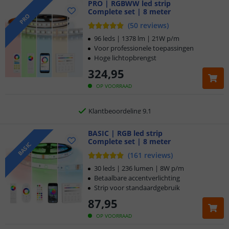
PRO | RGBWW led strip
Complete set | 8 meter
Klantbeoordeling 9.1
PRO
(
50
reviews
)
Voor 23:45 uur besteld,
morgen in huis
96 leds | 1378 lm | 21W p/m
Voor professionele toepassingen
Hoge lichtopbrengst
5 jaar garantie
324
,
95
Gratis
verzending vanaf € 20,-
OP VOORRAAD
Klantbeoordeling 9.1
Voor 23:45 uur besteld,
BASIC | RGB led strip
morgen in huis
Complete set | 8 meter
BASIC
(
161
reviews
)
30 leds | 236 lumen | 8W p/m
Betaalbare accentverlichting
Strip voor standaardgebruik
87
,
95
OP VOORRAAD