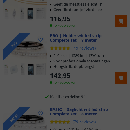
Geeft de meest egale lichtlijn
Geen 'lichtpuntjes' zichtbaar
116
,
95
OP VOORRAAD
PRO | Helder wit led strip
Complete set | 8 meter
Klantbeoordeling 9.1
PRO
(
19
reviews
)
Voor 23:45 uur besteld,
morgen in huis
240 leds | 1589 lm | 17W p/m
Voor professionele toepassingen
Hoogste lichtopbrengst
5 jaar garantie
142
,
95
Gratis
verzending vanaf € 20,-
OP VOORRAAD
Klantbeoordeling 9.1
Voor 23:45 uur besteld,
BASIC | Daglicht wit led strip
morgen in huis
Complete set | 8 meter
BASIC
(
79
reviews
)
60 leds | 515 lm | 4,5W p/m