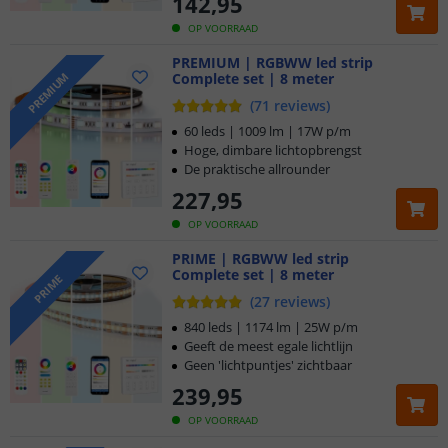
142
,
95
OP VOORRAAD
PREMIUM | RGBWW led strip
Complete set | 8 meter
PREMIUM
(
71
reviews
)
60 leds | 1009 lm | 17W p/m
Hoge, dimbare lichtopbrengst
De praktische allrounder
227
,
95
OP VOORRAAD
PRIME | RGBWW led strip
Complete set | 8 meter
PRIME
(
27
reviews
)
840 leds | 1174 lm | 25W p/m
Geeft de meest egale lichtlijn
Geen 'lichtpuntjes' zichtbaar
239
,
95
OP VOORRAAD