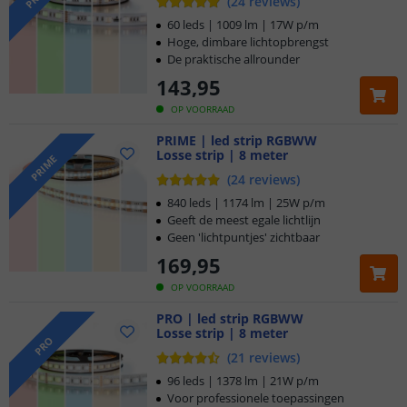
(
24
reviews
)
60 leds | 1009 lm | 17W p/m
Hoge, dimbare lichtopbrengst
De praktische allrounder
143
,
95
OP VOORRAAD
PRIME | led strip RGBWW
Losse strip | 8 meter
PRIME
(
24
reviews
)
840 leds | 1174 lm | 25W p/m
Geeft de meest egale lichtlijn
Geen 'lichtpuntjes' zichtbaar
169
,
95
OP VOORRAAD
PRO | led strip RGBWW
Losse strip | 8 meter
PRO
(
21
reviews
)
96 leds | 1378 lm | 21W p/m
Voor professionele toepassingen