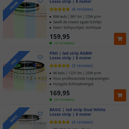
Losse strip | 8 meter
PRIME
(
8
reviews
)
896 leds | 861 lm | 22W p/m
Geeft de meest egale lichtlijn
Geen 'lichtpuntjes' zichtbaar
159
,
95
OP VOORRAAD
PRO | led strip RGBW
Losse strip | 8 meter
PRO
(
3
reviews
)
96 leds | 1231 lm | 25W p/m
Voor professionele toepassingen
Hoogste lichtopbrengst
169
,
95
OP VOORRAAD
BASIC | led strip Dual White
Losse strip | 8 meter
BASIC
(
4
reviews
)