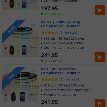
De praktische allrounder
197
,
95
OP VOORRAAD
PRIME | RGBW led strip
Complete set | 8 meter
PRIME
(
6
reviews
)
896 leds | 861 lm | 22W p/m
Geeft de meest egale lichtlijn
Geen 'lichtpuntjes' zichtbaar
241
,
95
OP VOORRAAD
PRO | RGBW led strip
Complete set | 8 meter
Klantbeoordeling 9.1
PRO
(
10
reviews
)
Voor 23:45 uur besteld,
morgen in huis
96 leds | 1231 lm | 25W p/m
Voor professionele toepassingen
Hoogste lichtopbrengst
5 jaar garantie
241
,
95