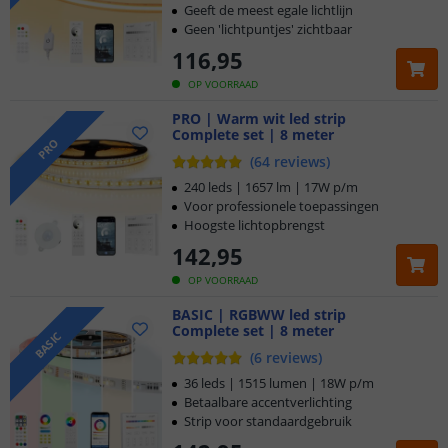
Geeft de meest egale lichtlijn
Geen 'lichtpuntjes' zichtbaar
116
,
95
OP VOORRAAD
PRO | Warm wit led strip
Complete set | 8 meter
PRO
(
64
reviews
)
240 leds | 1657 lm | 17W p/m
Voor professionele toepassingen
Hoogste lichtopbrengst
142
,
95
OP VOORRAAD
BASIC | RGBWW led strip
Complete set | 8 meter
BASIC
(
6
reviews
)
36 leds | 1515 lumen | 18W p/m
Betaalbare accentverlichting
Strip voor standaardgebruik