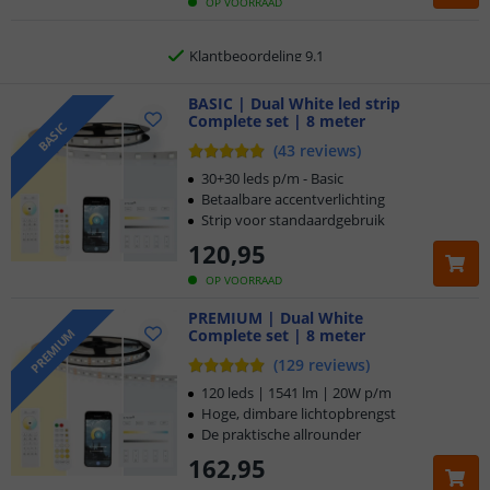
Gratis
verzending vanaf € 20,-
OP VOORRAAD
Klantbeoordeling 9.1
Voor 23:45 uur besteld,
BASIC | Dual White led strip
morgen in huis
Complete set | 8 meter
BASIC
(
43
reviews
)
30+30 leds p/m - Basic
Betaalbare accentverlichting
Strip voor standaardgebruik
120
,
95
OP VOORRAAD
PREMIUM | Dual White
Complete set | 8 meter
PREMIUM
(
129
reviews
)
120 leds | 1541 lm | 20W p/m
Hoge, dimbare lichtopbrengst
De praktische allrounder
162
,
95