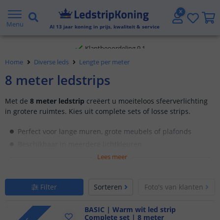
Gratis verzending vanaf € 20,- NL en BE
Menu
Al
13
jaar koning in prijs, kwaliteit & service
Klantbeoordeling 9.1
Home
Diverse leds
Lengte per meter
Voor 23:45 uur besteld,
morgen in huis
8 meter ledstrips
Met de
8 meter ledstrip
creëert u moeiteloos sfeerverlichting
in grotere ruimtes. Kies uit complete sets of losse strips.
Perfect voor lange muren, grote meubels of plafonds
Beschikbaar in meerdere lichtkleuren
Duurzaam en eenvoudig te plaatsen
Lees meer
Filter
Sorteren
Foto's van klanten
BASIC | Warm wit led strip
Complete set | 8 meter