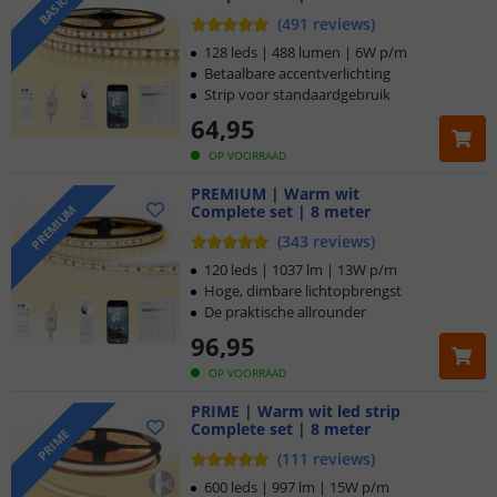
BASIC
(
491
reviews
)
128 leds | 488 lumen | 6W p/m
Betaalbare accentverlichting
Strip voor standaardgebruik
64
,
95
OP VOORRAAD
PREMIUM | Warm wit
Complete set | 8 meter
PREMIUM
(
343
reviews
)
120 leds | 1037 lm | 13W p/m
Hoge, dimbare lichtopbrengst
De praktische allrounder
96
,
95
OP VOORRAAD
PRIME | Warm wit led strip
Complete set | 8 meter
PRIME
(
111
reviews
)
600 leds | 997 lm | 15W p/m