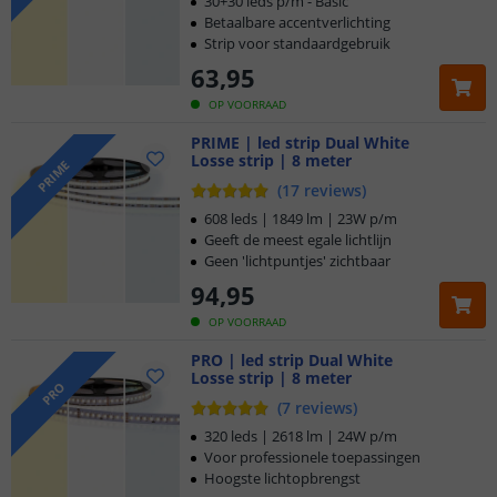
30+30 leds p/m - Basic
Betaalbare accentverlichting
Strip voor standaardgebruik
63
,
95
OP VOORRAAD
PRIME | led strip Dual White
Losse strip | 8 meter
PRIME
(
17
reviews
)
608 leds | 1849 lm | 23W p/m
Geeft de meest egale lichtlijn
Geen 'lichtpuntjes' zichtbaar
94
,
95
OP VOORRAAD
PRO | led strip Dual White
Losse strip | 8 meter
PRO
(
7
reviews
)
320 leds | 2618 lm | 24W p/m
Voor professionele toepassingen
Hoogste lichtopbrengst