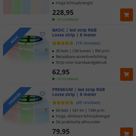
Hoge lichtopbrengst
228
,
95
OP VOORRAAD
BASIC | led strip RGB
Losse strip | 8 meter
BASIC
(
19
reviews
)
30 leds | 236 lumen | 8W p/m
Betaalbare accentverlichting
Strip voor standaardgebruik
62
,
95
OP VOORRAAD
PREMIUM | led strip RGB
Losse strip | 8 meter
PREMIUM
(
49
reviews
)
60 leds | 541 lm | 13W p/m
Hoge, dimbare lichtopbrengst
De praktische allrounder
79
,
95