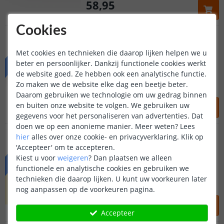
58
,
95
OP VOORRAAD
Cookies
PREMIUM | Daglicht wit
Losse strip | 8 meter
PREMIUM
Met cookies en technieken die daarop lijken helpen we u
beter en persoonlijker. Dankzij functionele cookies werkt
120 leds | 979 lm | 9W p/m
de website goed. Ze hebben ook een analytische functie.
Hoge, dimbare lichtopbrengst
Zo maken we de website elke dag een beetje beter.
De praktische allrounder
Daarom gebruiken we technologie om uw gedrag binnen
69
,
95
en buiten onze website te volgen. We gebruiken uw
gegevens voor het personaliseren van advertenties. Dat
OP VOORRAAD
doen we op een anonieme manier.
Meer weten?
Lees
BASIC | led strip Warm wit
hier
alles over onze cookie- en privacyverklaring. Klik op
Losse strip | 8 meter
BASIC
'Accepteer' om te accepteren.
(
197
reviews
)
Kiest u voor
weigeren
?
Dan plaatsen we alleen
128 leds | 488 lumen | 6W p/m
functionele en analytische cookies en gebruiken we
Betaalbare accentverlichting
technieken die daarop lijken. U kunt uw voorkeuren later
Strip voor standaardgebruik
nog aanpassen op de voorkeuren pagina.
58
,
95
Accepteer
OP VOORRAAD