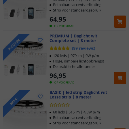
Betaalbare accentverlichting
Strip voor standaardgebruik
64
,
95
OP VOORRAAD
PREMIUM | Daglicht wit
Complete set | 8 meter
PREMIUM
(
99
reviews
)
120 leds | 979 lm | 9W p/m
Hoge, dimbare lichtopbrengst
De praktische allrounder
96
,
95
OP VOORRAAD
BASIC | led strip Daglicht wit
Losse strip | 8 meter
BASIC
60 leds | 515 lm | 4,5W p/m
Betaalbare accentverlichting
Strip voor standaardgebruik