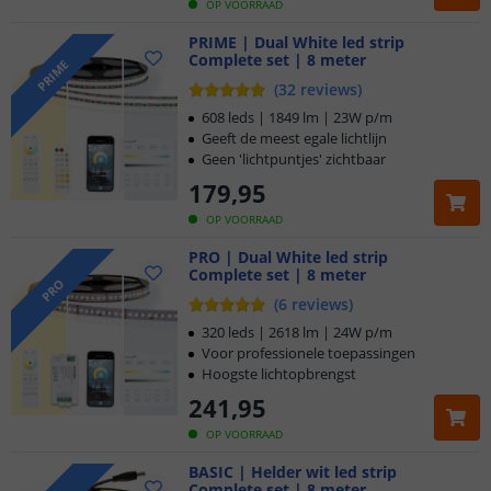
OP VOORRAAD
PRIME | Dual White led strip
Complete set | 8 meter
PRIME
(
32
reviews
)
608 leds | 1849 lm | 23W p/m
Geeft de meest egale lichtlijn
Geen 'lichtpuntjes' zichtbaar
179
,
95
OP VOORRAAD
PRO | Dual White led strip
Complete set | 8 meter
PRO
(
6
reviews
)
320 leds | 2618 lm | 24W p/m
Voor professionele toepassingen
Hoogste lichtopbrengst
241
,
95
OP VOORRAAD
BASIC | Helder wit led strip
Complete set | 8 meter