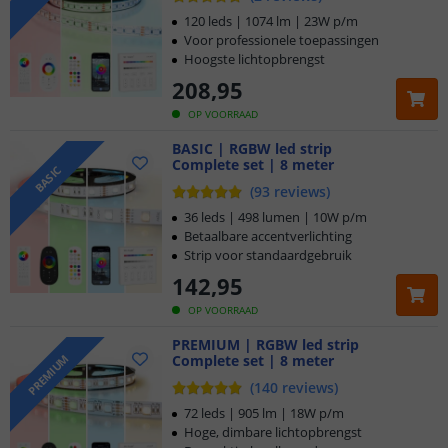
120 leds | 1074 lm | 23W p/m
Voor professionele toepassingen
Hoogste lichtopbrengst
208
,
95
OP VOORRAAD
BASIC | RGBW led strip
Complete set | 8 meter
BASIC
(
93
reviews
)
36 leds | 498 lumen | 10W p/m
Betaalbare accentverlichting
Strip voor standaardgebruik
142
,
95
OP VOORRAAD
PREMIUM | RGBW led strip
Complete set | 8 meter
PREMIUM
(
140
reviews
)
72 leds | 905 lm | 18W p/m
Hoge, dimbare lichtopbrengst