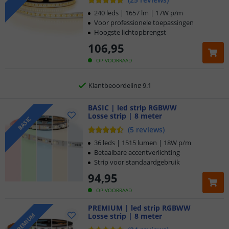
Voor 23:45 uur besteld,
morgen in huis
240 leds | 1657 lm | 17W p/m
Voor professionele toepassingen
Hoogste lichtopbrengst
5 jaar garantie
106
,
95
Gratis
verzending vanaf € 20,-
OP VOORRAAD
Klantbeoordeling 9.1
Voor 23:45 uur besteld,
BASIC | led strip RGBWW
morgen in huis
Losse strip | 8 meter
BASIC
(
5
reviews
)
36 leds | 1515 lumen | 18W p/m
Betaalbare accentverlichting
Strip voor standaardgebruik
94
,
95
OP VOORRAAD
PREMIUM | led strip RGBWW
Losse strip | 8 meter
PREMIUM