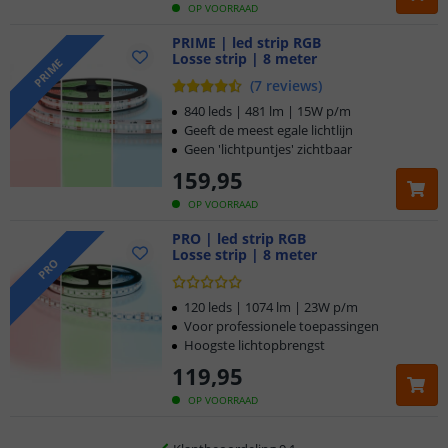
OP VOORRAAD
PRIME | led strip RGB
Losse strip | 8 meter
PRIME
(
7
reviews
)
840 leds | 481 lm | 15W p/m
Geeft de meest egale lichtlijn
Geen 'lichtpuntjes' zichtbaar
159
,
95
OP VOORRAAD
PRO | led strip RGB
Losse strip | 8 meter
Klantbeoordeling 9.1
PRO
Voor 23:45 uur besteld,
morgen in huis
120 leds | 1074 lm | 23W p/m
Voor professionele toepassingen
Hoogste lichtopbrengst
5 jaar garantie
119
,
95
Gratis
verzending vanaf € 20,-
OP VOORRAAD
Klantbeoordeling 9.1