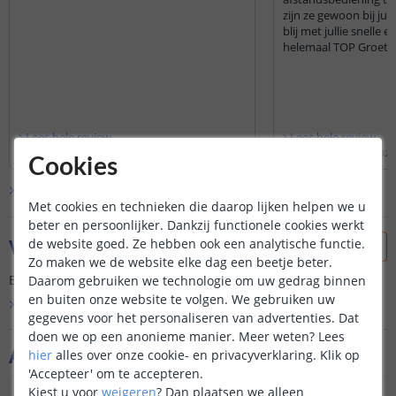
zijn ze gewoon bij jull
blij met jullie snelle 
helemaal TOP Groetj
Lees hele review
Lees hele review
Philippe Vandevelde
|
16 mei 2021
Rob Polman
|
5 april 2020
Cookies
Bekijk alle
10
reviews
Met cookies en technieken die daarop lijken helpen we u
beter en persoonlijker. Dankzij functionele cookies werkt
Vraag & antwoord
de website goed. Ze hebben ook een analytische functie.
Zo maken we de website elke dag een beetje beter.
Er is nog geen vraag gesteld over dit product.
Daarom gebruiken we technologie om uw gedrag binnen
en buiten onze website te volgen. We gebruiken uw
Bekijk alle
Vraag & antwoord
gegevens voor het personaliseren van advertenties. Dat
doen we op een anonieme manier.
Meer weten?
Lees
Aanvullende producten
hier
alles over onze cookie- en privacyverklaring. Klik op
'Accepteer' om te accepteren.
Kiest u voor
weigeren
?
Dan plaatsen we alleen