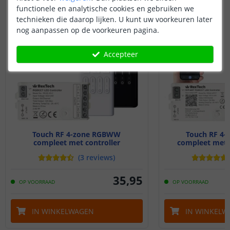
functionele en analytische cookies en gebruiken we
technieken die daarop lijken. U kunt uw voorkeuren later
nog aanpassen op de voorkeuren pagina.
Accepteer
Touch RF 4-zone RGBWW
Touch RF 4
compleet met controller
compleet met W
(
3
reviews
)
35
,
95
OP VOORRAAD
OP VOORRAAD
IN WINKELWAGEN
IN WINKELW