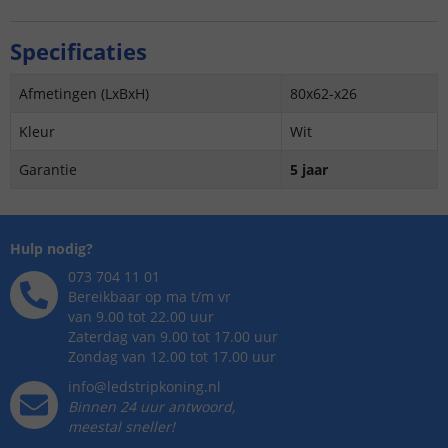
Specificaties
Afmetingen (LxBxH)
80x62-x26
Kleur
Wit
Garantie
5 jaar
Hulp nodig?
073 704 11 01
Bereikbaar op ma t/m vr
van 9.00 tot 22.00 uur
Zaterdag van 9.00 tot 17.00 uur
Zondag van 12.00 tot 17.00 uur
info@ledstripkoning.nl
Binnen 24 uur antwoord,
meestal sneller!