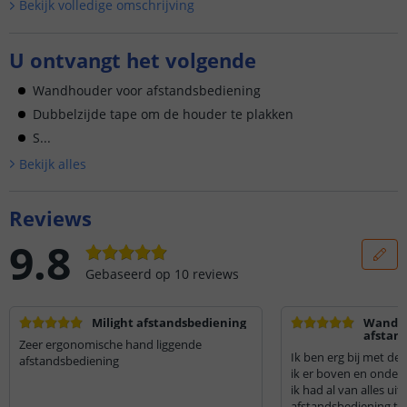
Bekijk volledige omschrijving
U ontvangt het volgende
Wandhouder voor afstandsbediening
Dubbelzijde tape om de houder te plakken
S...
Bekijk alle
s
Reviews
9.8
Gebaseerd op
10
reviews
Milight afstandsbediening
Wandh
afstan
Zeer ergonomische hand liggende
Ik ben erg bij met d
afstandsbediening
ik er boven en onder 
ik had al van alles ui
afstandsbediening te