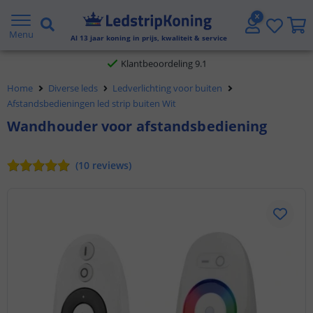
Gratis verzending vanaf € 20,- NL en BE
Menu
Al
13
jaar koning in prijs, kwaliteit & service
Klantbeoordeling 9.1
Home
Diverse leds
Ledverlichting voor buiten
Voor 23:45 uur besteld,
morgen in huis
Afstandsbedieningen led strip buiten Wit
Wandhouder voor afstandsbediening
(
10
reviews
)