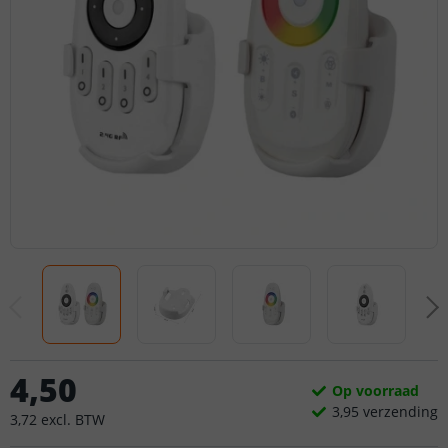
4
,
50
Op voorraad
3,
95
verzending
3
,
72
excl.
BTW