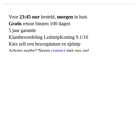
Voor
23:45 uur
besteld,
morgen
in huis
Gratis
retour binnen 100 dagen
5 jaar garantie
Klantbeoordeling LedstripKoning 9.1/10
Kies zelf een bezorgdatum en tijdstip
Advies nodig? Neem
contact
met ons op!
Omschrijving
Warm wit blijft de populairste kleur led strip, ook voor buiten in de
tuin. Dat is niet vreemd; met deze kleur heeft u direct de sfeer te
pakken die we allemaal kennen van de...
Bekijk volledige omschrijving
U ontvangt het volgende
1x 4 meter warm witte led strip
1x Bediening naar keuze (niet waterdicht)