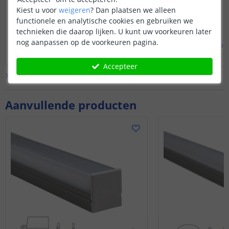
worden. Deze heeft eventueel wel de
een lange lengte v
Kiest u voor
weigeren
?
Dan plaatsen we alleen
mogelijkheid om te verspringen of te
gekoppeld middels 
functionele en analytische cookies en gebruiken we
vervagen naar een andere kleur.
op de ledstrip.
technieken die daarop lijken. U kunt uw voorkeuren later
nog aanpassen op de voorkeuren pagina.
Bekijk
hele
antwoord
Bekijk
hele
antwoo
Door
Levi
op
vrijdag 18 juli 2025
Door
Laura
op
zaterdag 1
Accepteer
Bekijk alle
Vraag & antwoord
Aanvullende producten