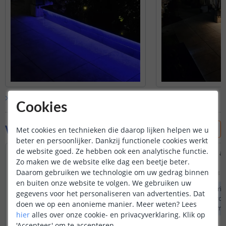
Bekijk alle
klantfoto’s
Cookies
Vraag & antwoord
Met cookies en technieken die daarop lijken helpen we u
beter en persoonlijker. Dankzij functionele cookies werkt
de website goed. Ze hebben ook een analytische functie.
kun je de rgb kleuren ook laten verlopen
Zijn de ledstrips nu al
Zo maken we de website elke dag een beetje beter.
als het aan is of kun je dan maar 1 kleur
10meter lengte
Daarom gebruiken we technologie om uw gedrag binnen
vast installen
Door
Benny
op
zaterdag 1
en buiten onze website te volgen. We gebruiken uw
Door
Erwin
op
vrijdag 18 juli 2025
Deze RGBW ledstrip 
gegevens voor het personaliseren van advertenties. Dat
Deze strip heeft helaas geen
meter naar u worde
doen we op een anonieme manier.
Meer weten?
Lees
dynamische functie. Dit betekent dat er
2 ledstrips van 5 m
hier
alles over onze cookie- en privacyverklaring. Klik op
1 kleur tegelijkertijd weergeven kan
uiteraard gemakkelij
'Accepteer' om te accepteren.