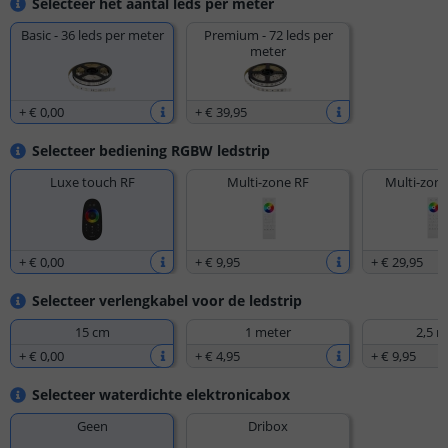
Selecteer het aantal leds per meter
Basic - 36 leds per meter
Premium - 72 leds per
meter
+
€ 0
,
00
+
€ 39
,
95
Selecteer bediening RGBW ledstrip
Luxe touch RF
Multi-zone RF
Multi-zone
+
€ 0
,
00
+
€ 9
,
95
+
€ 29
,
95
Selecteer verlengkabel voor de ledstrip
15 cm
1 meter
2,5 m
+
€ 0
,
00
+
€ 4
,
95
+
€ 9
,
95
Selecteer waterdichte elektronicabox
Geen
Dribox