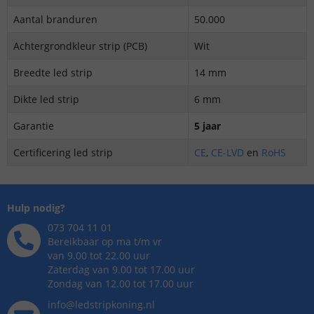
Aantal branduren
50.000
Achtergrondkleur strip (PCB)
Wit
Breedte led strip
14 mm
Dikte led strip
6 mm
Garantie
5 jaar
Certificering led strip
CE
,
CE-LVD
en
RoHS
Hulp nodig?
073 704 11 01
Bereikbaar op ma t/m vr
van 9.00 tot 22.00 uur
Zaterdag van 9.00 tot 17.00 uur
Zondag van 12.00 tot 17.00 uur
info@ledstripkoning.nl