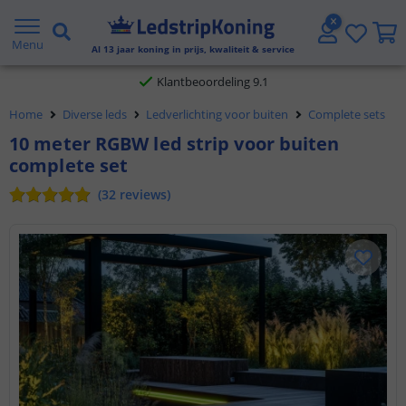
Gratis verzending vanaf € 20,- NL en BE
Menu
Al
13
jaar koning in prijs, kwaliteit & service
Klantbeoordeling 9.1
Voor 23:45 uur besteld,
morgen in huis
Home
Diverse leds
Ledverlichting voor buiten
Complete sets
10 meter RGBW led strip voor buiten
complete set
(
32
reviews
)