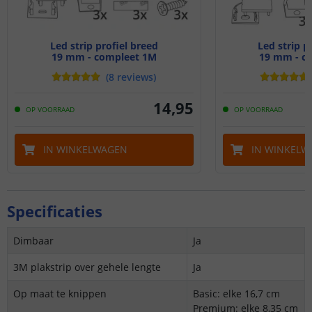
Led strip profiel breed
Led strip p
19 mm - compleet 1M
19 mm - c
(
8
reviews
)
14
,
95
OP VOORRAAD
OP VOORRAAD
IN WINKELWAGEN
IN WINKELW
Specificaties
Dimbaar
Ja
3M plakstrip over gehele lengte
Ja
Op maat te knippen
Basic: elke 16,7 cm
Premium: elke 8,35 cm