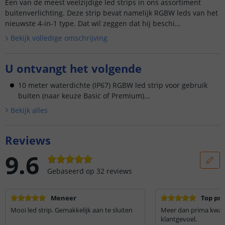
Een van de meest veelzijdige led strips in ons assortiment
buitenverlichting. Deze strip bevat namelijk RGBW leds van het
nieuwste 4-in-1 type. Dat wil zeggen dat hij beschi...
Bekijk volledige omschrijving
U ontvangt het volgende
10 meter waterdichte (IP67) RGBW led strip voor gebruik
buiten (naar keuze Basic of Premium)...
Bekijk alle
s
Reviews
9.6
Gebaseerd op
32
reviews
Meneer
Top pro
Mooi led strip. Gemakkelijk aan te sluiten
Meer dan prima kwalit
klantgevoel.