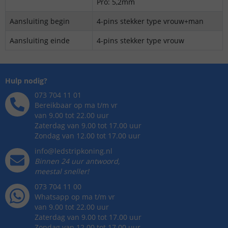
Pro: 5,2mm
Aansluiting begin
4-pins stekker type vrouw+man
Aansluiting einde
4-pins stekker type vrouw
Hulp nodig?
073 704 11 01
Bereikbaar op ma t/m vr
van 9.00 tot 22.00 uur
Zaterdag van 9.00 tot 17.00 uur
Zondag van 12.00 tot 17.00 uur
info@ledstripkoning.nl
Binnen 24 uur antwoord,
meestal sneller!
073 704 11 00
Whatsapp op ma t/m vr
van 9.00 tot 22.00 uur
Zaterdag van 9.00 tot 17.00 uur
Zondag van 12.00 tot 17.00 uur