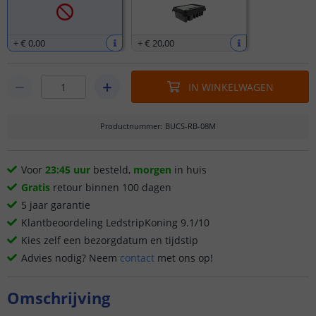
+
€ 0
,
00
+
€ 20
,
00
IN WINKELWAGEN
Productnummer
:
BUCS-RB-08M
Voor
23:45 uur
besteld,
morgen
in huis
Gratis
retour binnen 100 dagen
5 jaar garantie
Klantbeoordeling LedstripKoning 9.1/10
Kies zelf een bezorgdatum en tijdstip
Advies nodig? Neem
contact
met ons op!
Omschrijving