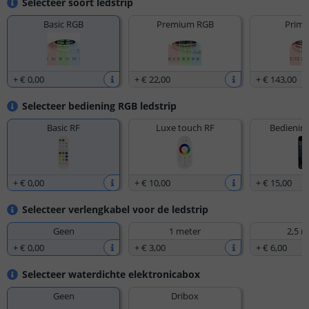
Selecteer soort ledstrip
Basic RGB
Premium RGB
Prime
+
€ 0
,
00
+
€ 22
,
00
+
€ 143
,
00
Selecteer bediening RGB ledstrip
Basic RF
Luxe touch RF
Bediening
+
€ 0
,
00
+
€ 10
,
00
+
€ 15
,
00
Selecteer verlengkabel voor de ledstrip
Geen
1 meter
2,5 m
+
€ 0
,
00
+
€ 3
,
00
+
€ 6
,
00
Selecteer waterdichte elektronicabox
Geen
Dribox