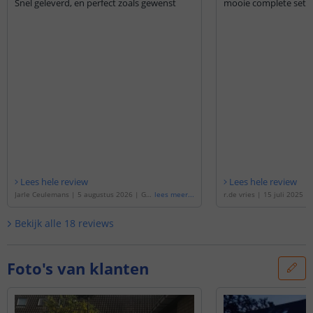
Snel geleverd, en perfect zoals gewenst
mooie complete set e
Lees hele review
Lees hele review
Jarle Ceulemans
|
5 augustus 2026
|
Ge
lees meer
...
r.de vries
|
15 juli 2025
|
baseerd op de
'
1 meter RGB led strip voo
de
'
5 meter RGB led strip 
r buiten complete set
'
mplete set
'
Bekijk alle
18
reviews
Foto's van klanten