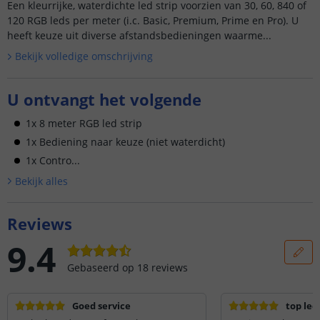
Een kleurrijke, waterdichte led strip voorzien van 30, 60, 840 of
120 RGB leds per meter (i.c. Basic, Premium, Prime en Pro). U
heeft keuze uit diverse afstandsbedieningen waarme...
Bekijk volledige omschrijving
U ontvangt het volgende
1x 8 meter RGB led strip
1x Bediening naar keuze (niet waterdicht)
1x Contro...
Bekijk alle
s
Reviews
9.4
Gebaseerd op
18
reviews
Goed service
top leds