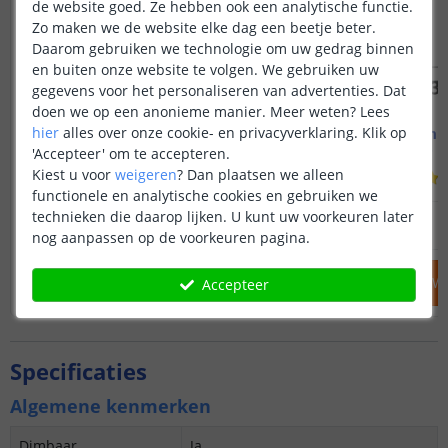
de website goed. Ze hebben ook een analytische functie.
Zo maken we de website elke dag een beetje beter.
Daarom gebruiken we technologie om uw gedrag binnen
en buiten onze website te volgen. We gebruiken uw
gegevens voor het personaliseren van advertenties. Dat
doen we op een anonieme manier.
Meer weten?
Lees
hier
alles over onze cookie- en privacyverklaring. Klik op
Led strip profiel breed
1M - compl
19 mm - compleet 1M
Opbouw - br
'Accepteer' om te accepteren.
Kiest u voor
weigeren
?
Dan plaatsen we alleen
(
8
reviews
)
functionele en analytische cookies en gebruiken we
technieken die daarop lijken. U kunt uw voorkeuren later
14
,
95
OP VOORRAAD
OP VOORRAAD
nog aanpassen op de voorkeuren pagina.
IN WINKELWAGEN
IN WINKELW
Accepteer
Specificaties
Algemene kenmerken
Dimbaar
Ja