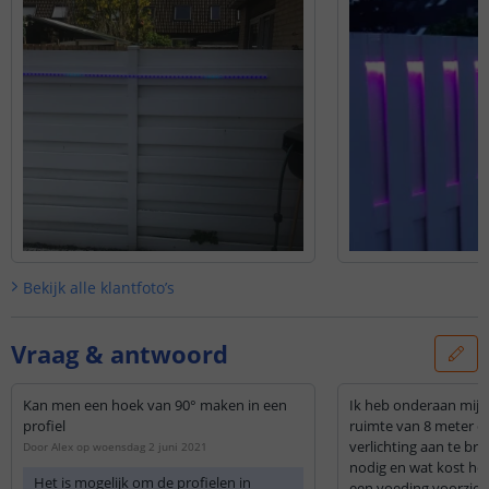
Bekijk alle
klantfoto’s
Vraag & antwoord
Kan men een hoek van 90° maken in een
Ik heb onderaan mijn
profiel
ruimte van 8 meter o
verlichting aan te bre
Door
Alex
op
woensdag 2 juni 2021
nodig en wat kost het 
Het is mogelijk om de profielen in
een voeding voorzien 