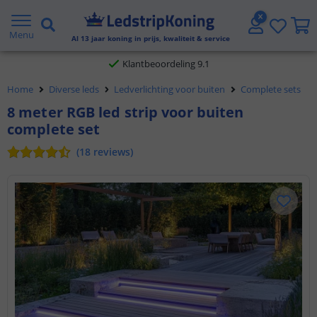
Gratis verzending vanaf € 20,- NL en BE
Menu
Al
13
jaar koning in prijs, kwaliteit & service
Klantbeoordeling 9.1
Voor 23:45 uur besteld,
morgen in huis
Home
Diverse leds
Ledverlichting voor buiten
Complete sets
8 meter RGB led strip voor buiten
complete set
(
18
reviews
)