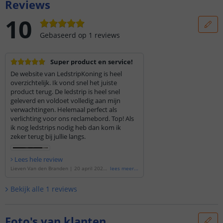
Reviews
10
Gebaseerd op
1
reviews
Super product en service!
De website van LedstripKoning is heel
overzichtelijk. Ik vond snel het juiste
product terug. De ledstrip is heel snel
geleverd en voldoet volledig aan mijn
verwachtingen. Helemaal perfect als
verlichting voor ons reclamebord. Top! Als
ik nog ledstrips nodig heb dan kom ik
zeker terug bij jullie langs.
Lees hele review
Lieven Van den Branden
|
20 april 2020
lees meer
...
|
Gebaseerd op de
'
2 meter Helder Wit l
ed strip voor buiten losse strip
'
Bekijk alle
1
reviews
Foto's van klanten