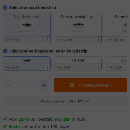
Selecteer soort ledstrip
Basic helder wit
Premium helder wit
Prime he
+
€ 0
,
00
+
€ 12
,
00
+
€ 22
,
00
Selecteer verlengkabel voor de ledstrip
Geen
1 meter
2,5 m
+
€ 0
,
00
+
€ 3
,
00
+
€ 5
,
00
IN WINKELWAGEN
Productnummer
:
BULS-HW-10M
Voor
23:45 uur
besteld,
morgen
in huis
Gratis
retour binnen 100 dagen