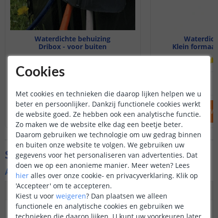
Waterdichte behuizing
Waterdich
Dribox - voor buiten
Klein formaat
(
21
reviews
)
Cookies
25
,
95
OP VOORRAAD
OP VOORRAAD
Met cookies en technieken die daarop lijken helpen we u
beter en persoonlijker. Dankzij functionele cookies werkt
IN WINKELWAGEN
IN WINKELW
de website goed. Ze hebben ook een analytische functie.
Zo maken we de website elke dag een beetje beter.
Daarom gebruiken we technologie om uw gedrag binnen
en buiten onze website te volgen. We gebruiken uw
Specificaties
gegevens voor het personaliseren van advertenties. Dat
doen we op een anonieme manier.
Meer weten?
Lees
Algemene kenmerken
hier
alles over onze cookie- en privacyverklaring. Klik op
'Accepteer' om te accepteren.
Dimbaar
Ja
Kiest u voor
weigeren
?
Dan plaatsen we alleen
functionele en analytische cookies en gebruiken we
3M plakstrip over de
Ja
technieken die daarop lijken. U kunt uw voorkeuren later