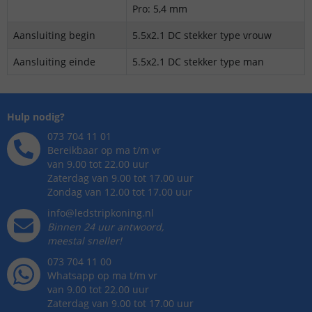
Pro: 5,4 mm
Aansluiting begin
5.5x2.1 DC stekker type vrouw
Aansluiting einde
5.5x2.1 DC stekker type man
Hulp nodig?
073 704 11 01
Bereikbaar op ma t/m vr
van 9.00 tot 22.00 uur
Zaterdag van 9.00 tot 17.00 uur
Zondag van 12.00 tot 17.00 uur
info@ledstripkoning.nl
Binnen 24 uur antwoord,
meestal sneller!
073 704 11 00
Whatsapp op ma t/m vr
van 9.00 tot 22.00 uur
Zaterdag van 9.00 tot 17.00 uur