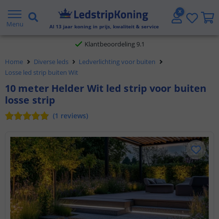
Gratis verzending vanaf € 20,- NL en BE
Menu
Al
13
jaar koning in prijs, kwaliteit & service
Klantbeoordeling 9.1
Voor 23:45 uur besteld,
morgen in huis
Home
Diverse leds
Ledverlichting voor buiten
Losse led strip buiten Wit
10 meter Helder Wit led strip voor buiten
losse strip
(
1
reviews
)