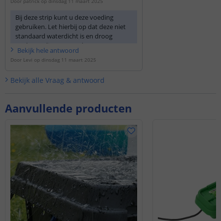
Door
patrick
op
dinsdag 11 maart 2025
Bij deze strip kunt u deze voeding
gebruiken. Let hierbij op dat deze niet
standaard waterdicht is en droog
geplaatst dient te worden.
Bekijk
hele
antwoord
Door
Levi
op
dinsdag 11 maart 2025
https://www.ledstripkoning.nl/...
Bekijk alle
Vraag & antwoord
Aanvullende producten