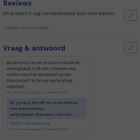
Reviews
Dit product is nog niet beoordeeld door onze klanten.
Bekijk alle
0
reviews
Vraag & antwoord
Bij aanschaf van dit product inclusief de
verlengkabel, is dit dan compleet met
stekker voor het aansluiten op een
stopcontact? Ik zie uw reactie graag
tegemoet.
Door
Frank
op
vrijdag 12 november 2021
Dit product betreft een losse ledstrip
met eventueel een
verlengkabel. Wanneer u ook een
adapter en eventueel dimmer nodig
Bekijk
hele
antwoord
heeft kunt u kijken naar een
complete
Door
Siem
op
zaterdag 13 november 2021
set
.