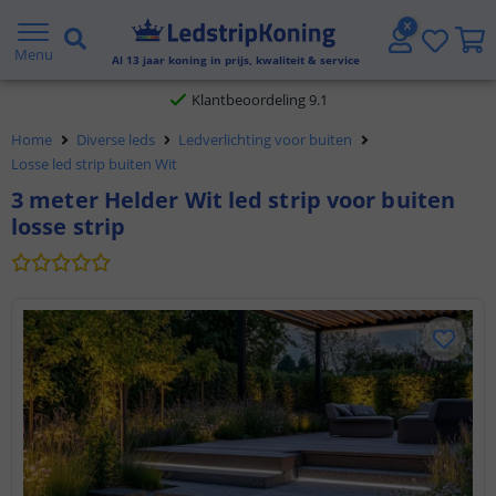
Gratis verzending vanaf € 20,- NL en BE
Menu
Klantbeoordeling 9.1
Al
13
jaar koning in prijs, kwaliteit & service
Voor 23:45 uur besteld,
morgen in huis
Home
Diverse leds
Ledverlichting voor buiten
Losse led strip buiten Wit
3 meter Helder Wit led strip voor buiten
losse strip