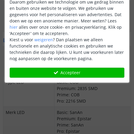
Daarom gebruiken we technologie om uw gedrag binnen
Datasheet
Download Basic
en buiten onze website te volgen. We gebruiken uw
Download Premium
gegevens voor het personaliseren van advertenties. Dat
Download Prime
doen we op een anonieme manier.
Meer weten?
Lees
Download Pro
hier
alles over onze cookie- en privacyverklaring. Klik op
'Accepteer' om te accepteren.
LED's en licht
Kiest u voor
weigeren
?
Dan plaatsen we alleen
functionele en analytische cookies en gebruiken we
Aantal LED's p/m
Basic: 128
technieken die daarop lijken. U kunt uw voorkeuren later
Premium: 120
nog aanpassen op de voorkeuren pagina.
Prime: 600
Pro: 240
Accepteer
Type LED
Basic: COB
Premium: 2835 SMD
Prime: COB
Pro: 2216 SMD
Merk LED
Basic: SanAn
Premium: Epistar
Prime: SanAn
Pro: Epistar