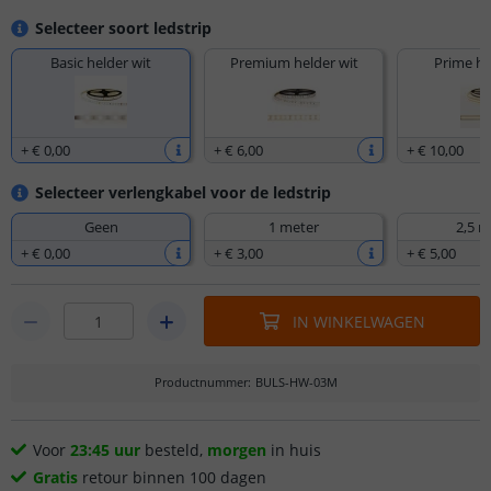
Selecteer soort ledstrip
Basic helder wit
Premium helder wit
Prime he
+
€ 0
,
00
+
€ 6
,
00
+
€ 10
,
00
Selecteer verlengkabel voor de ledstrip
Geen
1 meter
2,5 m
+
€ 0
,
00
+
€ 3
,
00
+
€ 5
,
00
IN WINKELWAGEN
Productnummer
:
BULS-HW-03M
Voor
23:45 uur
besteld,
morgen
in huis
Gratis
retour binnen 100 dagen