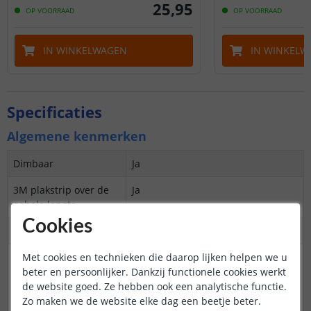
25
,
95
OP VOORRAAD
OP VOORRAAD
IN WINKELWAGEN
IN WINKELW
Specificaties
Algemene kenmerken
Dimbaar
Ja
3M plakstrip over de
Ja
gehele lengte
Cookies
Garantie
5 jaar
Met cookies en technieken die daarop lijken helpen we u
Op maat te knippen
Basic: 3,1 cm
beter en persoonlijker. Dankzij functionele cookies werkt
Premium: 2,5 cm
de website goed. Ze hebben ook een analytische functie.
Prime: Overal knipbaar
Zo maken we de website elke dag een beetje beter.
Pro: 2,5 cm