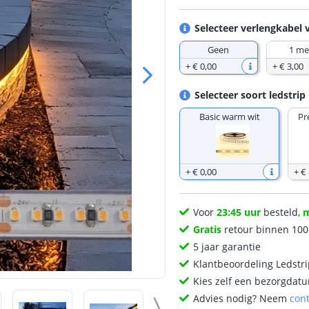
Selecteer verlengkabel 
Geen
1 me
+
€ 0
,
00
+
€ 3
,
00
Selecteer soort ledstrip
Basic warm wit
Pr
+
€ 0
,
00
+
€ 
Voor
23:45 uur
besteld,
Gratis
retour binnen 10
5 jaar garantie
Klantbeoordeling Ledstr
Kies zelf een bezorgdatu
Advies nodig? Neem
con