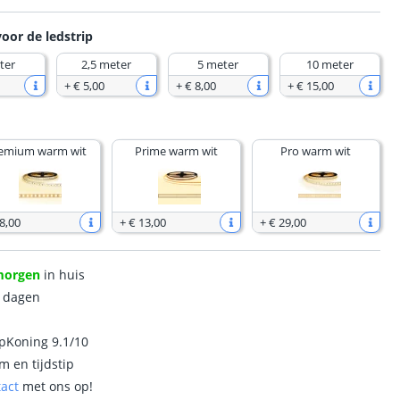
voor de ledstrip
ter
2,5 meter
5 meter
10 meter
+
€ 5
,
00
+
€ 8
,
00
+
€ 15
,
00
emium warm wit
Prime warm wit
Pro warm wit
8
,
00
+
€ 13
,
00
+
€ 29
,
00
morgen
in huis
0 dagen
ipKoning 9.1/10
m en tijdstip
tact
met ons op!