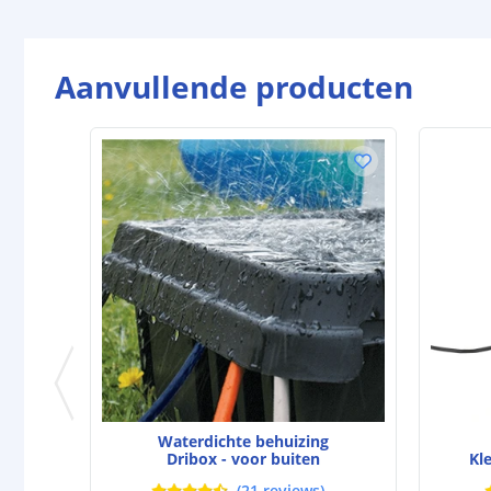
Aanvullende producten
Waterdichte behuizing
Dribox - voor buiten
Kl
(
21
reviews
)