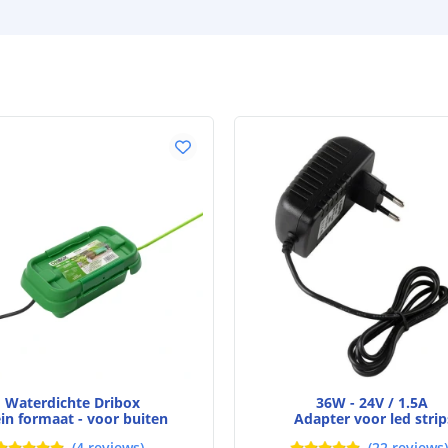
Stralingshoek
Kleur
Kleurtemperatu
CRI
Aantal brandu
Technische s
Lichtsterkte (
Waterdichte Dribox
36W - 24V / 1.5A
ein formaat - voor buiten
Adapter voor led strip
Watt - vermog
(
4
reviews
)
(
22
reviews
)