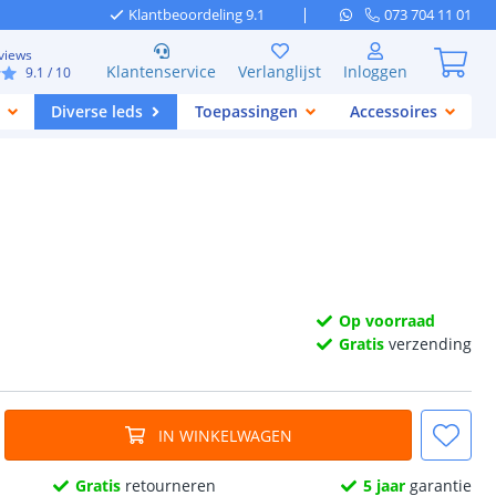
Klantbeoordeling 9.1
073 704 11 01
views
Klantenservice
Verlanglijst
Inloggen
9.1
/ 10
Diverse leds
Toepassingen
Accessoires
Op voorraad
Gratis
verzending
IN WINKELWAGEN
Gratis
retourneren
5 jaar
garantie