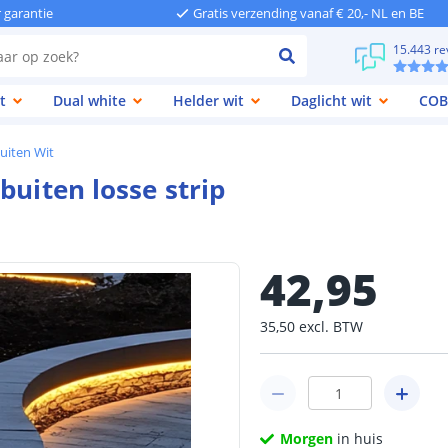
r garantie
Gratis verzending vanaf € 20,- NL en BE
15.443 re
t
Dual white
Helder wit
Daglicht wit
COB
buiten Wit
buiten losse strip
42
,
95
35
,
50
excl.
BTW
Morgen
in huis