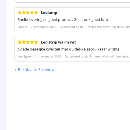
Ledlamp
Snelle levering en goed product. Geeft ook goed licht.
Sandra
|
2 september 2023
|
Gebaseerd op de
'
1 meter Warm Wit led strip voor 
Led strip warm wit
Goede degelijke kwaliteit met duidelijke gebruiksaanwijzing
Leo Eggen
|
14 november 2022
|
Gebaseerd op de
'
5 meter Warm Wit led strip v
Bekijk alle
5
reviews