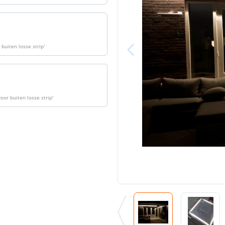
Materiaal wate
bescherming (I
Achtergrondkle
buiten losse strip
'
Plakstrip
Breedte led st
oor buiten losse strip
'
Dikte led strip
Aansluiting be
Aansluiting ei