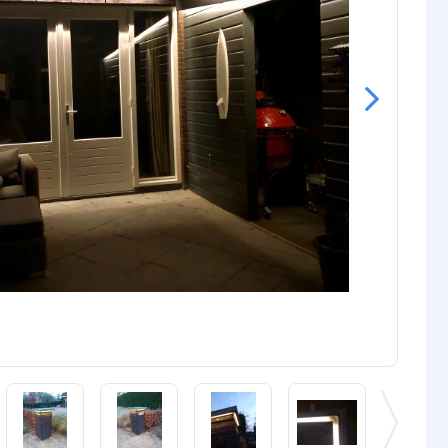
rdichte
Siliconen
P65/67)
ur strip (PCB)
Wit
3M VHB
rip
10 mm
Premium: 10 mm
Prime: 12 mm
Pro: 10 mm
Basic: 4,8 mm
Premium: 5,5 mm
Prime: 6 mm
Pro: 5,4 mm
gin
5.5x2.1 DC stekker type vrouw
nde
5.5x2.1 DC stekker type man