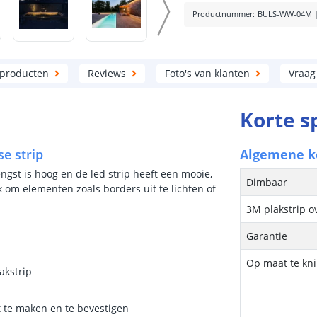
Productnummer
:
BULS-WW-04M
 producten
Reviews
Foto's van klanten
Vraag
Korte s
se strip
Algemene 
ngst is hoog en de led strip heeft een mooie,
Dimbaar
k om elementen zoals borders uit te lichten of
3M plakstrip o
Garantie
Op maat te kn
akstrip
t te maken en te bevestigen