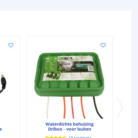
Basic: 180 graden
Premium: 120 graden
Prime: 180 graden
Pro: 120 graden
Warm wit
ur (Kelvin)
2700K
> 90
ren
50.000
pecificaties
lumen) p/m
Basic: 486,3 lumen
Premium: 1015 lumen
Prime: 1018 lumen
Pro: 1561 lumen
Waterdichte behuizing
s
Dribox - voor buiten
en p/m
Basic: 5,52 watt
(
2
reviews
)