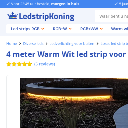
Voor 23:45 uur besteld,
morgen in huis
5 jaa
Led strips RGB
RGB+W
RGB+WW
Warm wi
Home
Diverse leds
Ledverlichting voor buiten
Losse led strip 
4 meter Warm Wit led strip voor 
(
5
reviews
)