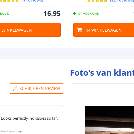
16
,
95
RRAAD
OP VOORRAAD
Lumen per Wa
N WINKELWAGEN
IN WINKELWAGEN
Watt per LED
Foto's van klan
Voltage (DC)
SCHRIJF EEN REVIEW
 Looks perfectly, no issues so far.
Strip eigen
Bescherming
iten losse strip
'