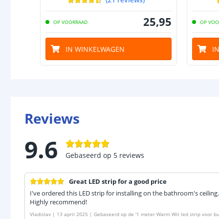
25
,
95
OP VOORRAAD
OP VOO
IN WINKELWAGEN
I
Reviews
9.6
Gebaseerd op
5
reviews
Great LED strip for a good price
I've ordered this LED strip for installing on the bathroom's ceiling.
Highly recommend!
Vladislav
|
13 april 2025
|
Gebaseerd op de
'
1 meter Warm Wit led strip voor bu