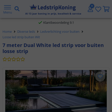
Gratis verzending vanaf € 20,- NL en BE
Menu
Al
13
jaar koning in prijs, kwaliteit & service
Klantbeoordeling 9.1
Home
Diverse leds
Ledverlichting voor buiten
Voor 23:45 uur besteld,
morgen in huis
Losse led strip buiten Wit
7 meter Dual White led strip voor buiten
losse strip