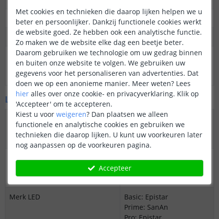
Met cookies en technieken die daarop lijken helpen we u
3M plakstrip over de gehele lengte
Ja
beter en persoonlijker. Dankzij functionele cookies werkt
de website goed. Ze hebben ook een analytische functie.
Garantie
5 jaar
Zo maken we de website elke dag een beetje beter.
Daarom gebruiken we technologie om uw gedrag binnen
Op maat te knippen
Basic: elke 20 cm
en buiten onze website te volgen. We gebruiken uw
Prime: elke 2,6 cm
gegevens voor het personaliseren van advertenties. Dat
Pro: elke 5 cm
doen we op een anonieme manier.
Meer weten?
Lees
hier
alles over onze cookie- en privacyverklaring. Klik op
LED's en licht
'Accepteer' om te accepteren.
Kiest u voor
weigeren
?
Dan plaatsen we alleen
Aantal LED's p/m
Basic: 60
functionele en analytische cookies en gebruiken we
Prime: 608
technieken die daarop lijken. U kunt uw voorkeuren later
Pro: 320
nog aanpassen op de voorkeuren pagina.
Type LED
Basic: 2835 SMD
Accepteer
Prime: COB
Pro: 2216 SMD
Merk LED
Basic: Epistar
Prime: SanAn
Pro: Epistar