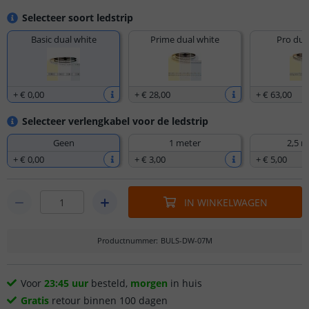
Selecteer soort ledstrip
Basic dual white
Prime dual white
Pro dua
+
€ 0
,
00
+
€ 28
,
00
+
€ 63
,
00
Selecteer verlengkabel voor de ledstrip
Geen
1 meter
2,5 m
+
€ 0
,
00
+
€ 3
,
00
+
€ 5
,
00
IN WINKELWAGEN
Productnummer
:
BULS-DW-07M
Voor
23:45 uur
besteld,
morgen
in huis
Gratis
retour binnen 100 dagen