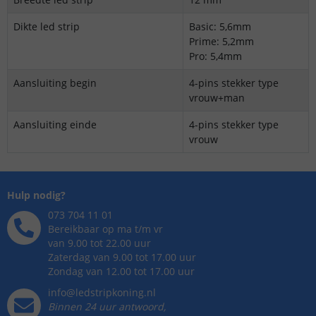
Dikte led strip
Basic: 5,6mm
Prime: 5,2mm
Pro: 5,4mm
Aansluiting begin
4-pins stekker type
vrouw+man
Aansluiting einde
4-pins stekker type
vrouw
Hulp nodig?
073 704 11 01
Bereikbaar op ma t/m vr
van 9.00 tot 22.00 uur
Zaterdag van 9.00 tot 17.00 uur
Zondag van 12.00 tot 17.00 uur
info@ledstripkoning.nl
Binnen 24 uur antwoord,