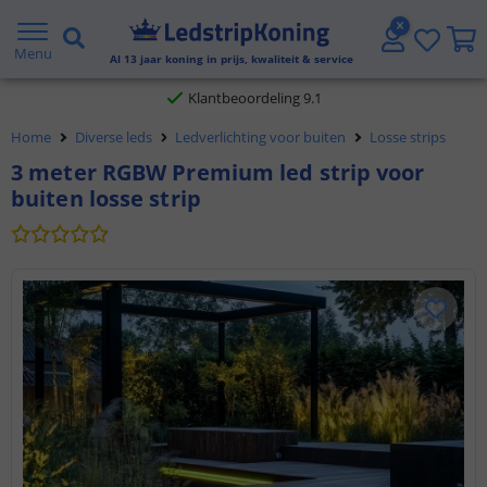
Gratis verzending vanaf € 20,- NL en BE
Menu
Al
13
jaar koning in prijs, kwaliteit & service
Klantbeoordeling 9.1
Home
Diverse leds
Ledverlichting voor buiten
Losse strips
Voor 23:45 uur besteld,
morgen in huis
3 meter RGBW Premium led strip voor
buiten losse strip