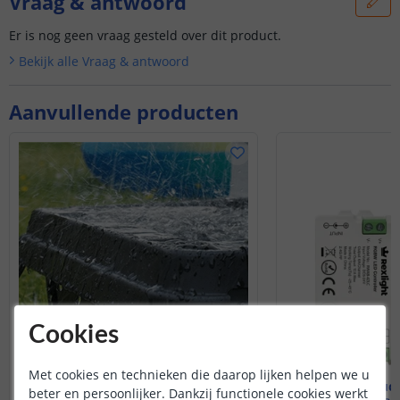
Vraag & antwoord
Er is nog geen vraag gesteld over dit product.
Bekijk alle
Vraag & antwoord
Aanvullende producten
Cookies
Met cookies en technieken die daarop lijken helpen we u
Waterdichte behuizing
Luxe touch
beter en persoonlijker. Dankzij functionele cookies werkt