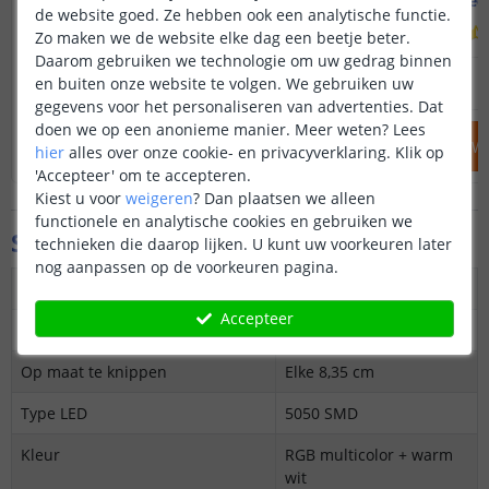
Dribox - voor buiten
afstandsbed
de website goed. Ze hebben ook een analytische functie.
(
21
reviews
)
Zo maken we de website elke dag een beetje beter.
Daarom gebruiken we technologie om uw gedrag binnen
25
,
95
en buiten onze website te volgen. We gebruiken uw
OP VOORRAAD
OP VOORRAAD
gegevens voor het personaliseren van advertenties. Dat
doen we op een anonieme manier.
Meer weten?
Lees
IN WINKELWAGEN
IN WINKELW
hier
alles over onze cookie- en privacyverklaring. Klik op
'Accepteer' om te accepteren.
Kiest u voor
weigeren
?
Dan plaatsen we alleen
functionele en analytische cookies en gebruiken we
Specificaties
technieken die daarop lijken. U kunt uw voorkeuren later
nog aanpassen op de voorkeuren pagina.
Dimbaar
Ja
Accepteer
3M plakstrip over gehele lengte
Ja
Op maat te knippen
Elke 8,35 cm
Type LED
5050 SMD
Kleur
RGB multicolor + warm
wit