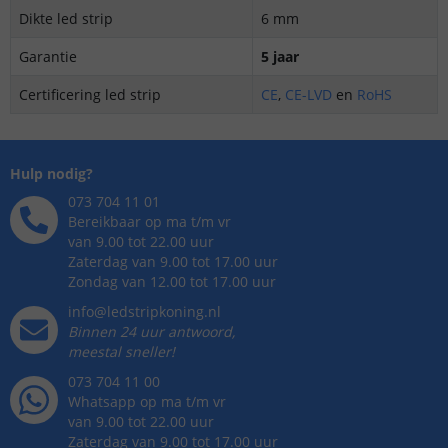
Dikte led strip
6 mm
Garantie
5 jaar
Certificering led strip
CE
,
CE-LVD
en
RoHS
Hulp nodig?
073 704 11 01
Bereikbaar op ma t/m vr
van 9.00 tot 22.00 uur
Zaterdag van 9.00 tot 17.00 uur
Zondag van 12.00 tot 17.00 uur
info@ledstripkoning.nl
Binnen 24 uur antwoord,
meestal sneller!
073 704 11 00
Whatsapp op ma t/m vr
van 9.00 tot 22.00 uur
Zaterdag van 9.00 tot 17.00 uur