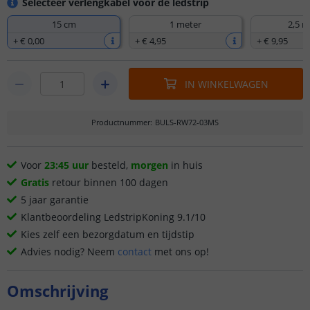
Selecteer verlengkabel voor de ledstrip
15 cm
1 meter
2,5 m
+
€ 0
,
00
+
€ 4
,
95
+
€ 9
,
95
IN WINKELWAGEN
Productnummer
:
BULS-RW72-03MS
Voor
23:45 uur
besteld,
morgen
in huis
Gratis
retour binnen 100 dagen
5 jaar garantie
Klantbeoordeling LedstripKoning 9.1/10
Kies zelf een bezorgdatum en tijdstip
Advies nodig? Neem
contact
met ons op!
Omschrijving