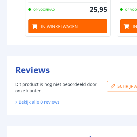
25
,
95
OP VOORRAAD
OP VOO
IN WINKELWAGEN
I
Reviews
Dit product is nog niet beoordeeld door
SCHRIJF 
onze klanten.
Bekijk alle
0
reviews