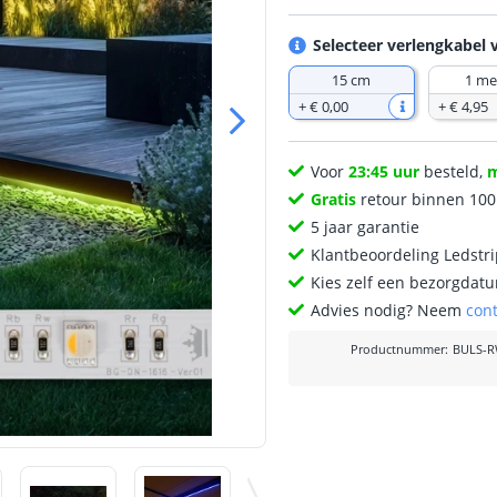
Selecteer verlengkabel 
15 cm
1 me
+
€ 0
,
00
+
€ 4
,
95
Voor
23:45 uur
besteld,
Gratis
retour binnen 10
5 jaar garantie
Klantbeoordeling Ledstr
Kies zelf een bezorgdatu
Advies nodig? Neem
con
Productnummer
:
BULS-R