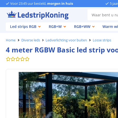
Voor 23:45 uur besteld,
morgen in huis
5 jaa
Led strips RGB
RGB+W
RGB+WW
Warm wi
Home
Diverse leds
Ledverlichting voor buiten
Losse strips
4 meter RGBW Basic led strip voo