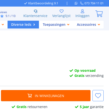
Klantbeoordeling 9.1
073 704 11 01
views
Klantenservice
Verlanglijst
Inloggen
9.1
/ 10
Diverse leds
Toepassingen
Accessoires
Op voorraad
Gratis
verzending
IN WINKELWAGEN
Gratis
retourneren
5 jaar
garantie