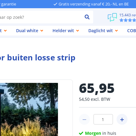
r garantie
Gratis verzending vanaf € 20,- NL en BE
15.443 re
t
Dual white
Helder wit
Daglicht wit
COB
r buiten losse strip
65
,
95
54
,
50
excl.
BTW
Morgen
in huis