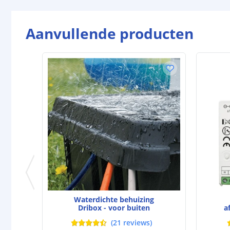
Aanvullende producten
Waterdichte behuizing
Dribox - voor buiten
a
(
21
reviews
)