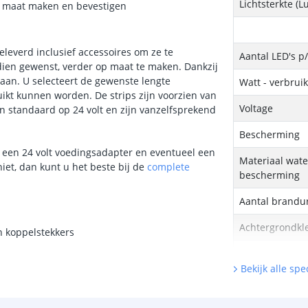
Lichtsterkte (
op maat maken en bevestigen
eleverd inclusief accessoires om ze te
Aantal LED's p
ndien gewenst, verder op maat te maken. Dankzij
daan. U selecteert de gewenste lengte
Watt - verbrui
ikt kunnen worden. De strips zijn voorzien van
Voltage
n standaard op 24 volt en zijn vanzelfsprekend
Bescherming
ver een 24 volt voedingsadapter en eventueel een
Materiaal wate
niet, dan kunt u het beste bij de
complete
bescherming
Aantal brandu
Achtergrondkle
n koppelstekkers
Breedte led st
Bekijk alle spec
Dikte led strip
Garantie