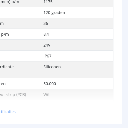
Lumen) p/m
1175
120 graden
/m
36
k p/m
8,4
24V
IP67
rdichte
Siliconen
ren
50.000
ur strip (PCB)
Wit
rip
14 mm
ificaties
6 mm
5 jaar