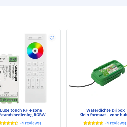
Certificering le
Luxe touch RF 4-zone
Waterdichte Dribox
fstandsbediening RGBW
Klein formaat - voor bui
(
4
reviews
)
(
4
reviews
)