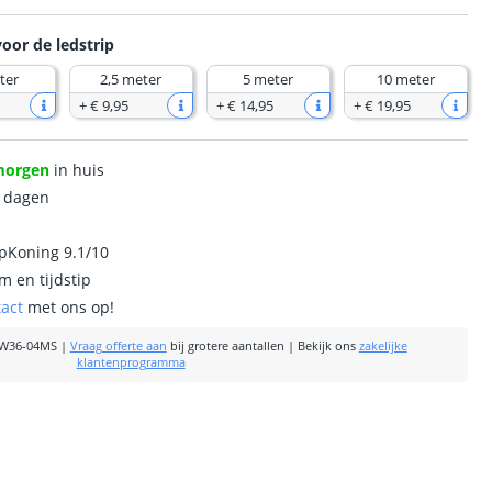
voor de ledstrip
ter
2,5 meter
5 meter
10 meter
+
€ 9
,
95
+
€ 14
,
95
+
€ 19
,
95
morgen
in huis
0 dagen
ipKoning 9.1/10
m en tijdstip
tact
met ons op!
W36-04MS
|
Vraag offerte aan
bij grotere aantallen
|
Bekijk ons
zakelijke
klantenprogramma