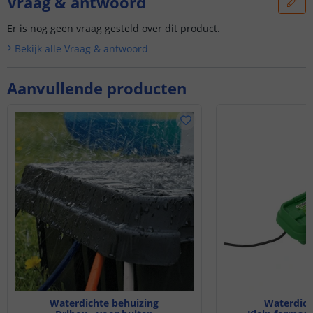
Vraag & antwoord
Er is nog geen vraag gesteld over dit product.
Bekijk alle
Vraag & antwoord
Aanvullende producten
Waterdichte behuizing
Waterdich