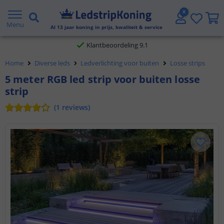
Gratis verzending vanaf € 20,- NL en BE
Menu
Al
13
jaar koning in prijs, kwaliteit & service
Klantbeoordeling 9.1
Home
Diverse leds
Ledverlichting voor buiten
Losse strips
Voor 23:45 uur besteld,
morgen in huis
5 meter RGB led strip voor buiten losse
strip
(
1
reviews
)