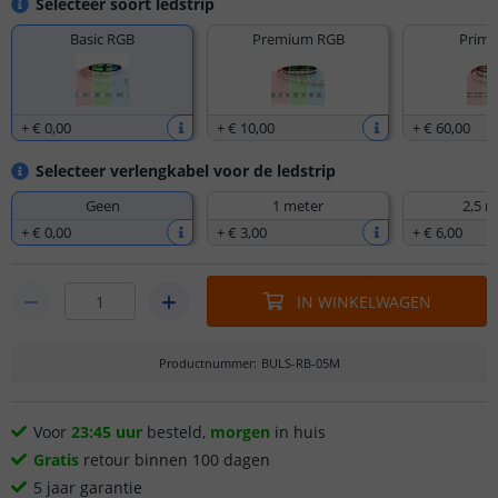
Selecteer soort ledstrip
Basic RGB
Premium RGB
Prime
+
€ 0
,
00
+
€ 10
,
00
+
€ 60
,
00
Selecteer verlengkabel voor de ledstrip
Geen
1 meter
2,5 m
+
€ 0
,
00
+
€ 3
,
00
+
€ 6
,
00
IN WINKELWAGEN
Productnummer
:
BULS-RB-05M
Voor
23:45 uur
besteld,
morgen
in huis
Gratis
retour binnen 100 dagen
5 jaar garantie