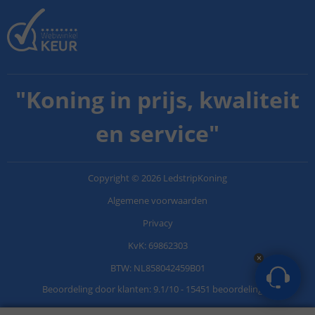
"
Koning in prijs, kwaliteit
en service
"
Copyright
©
2026
LedstripKoning
Algemene voorwaarden
Privacy
KvK: 69862303
BTW: NL858042459B01
Beoordeling door klanten:
9.1
/
10
-
15451 beoordelingen