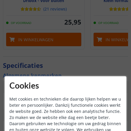
Dribox - voor buiten
Klein formaat
(
21
reviews
)
25
,
95
OP VOORRAAD
OP VOORRAAD
IN WINKELWAGEN
IN WINKELW
Specificaties
Algemene kenmerken
Cookies
Dimbaar
Ja
3M plakstrip over de
Ja
Met cookies en technieken die daarop lijken helpen we u
gehele lengte
beter en persoonlijker. Dankzij functionele cookies werkt
de website goed. Ze hebben ook een analytische functie.
Garantie
5 jaar
Zo maken we de website elke dag een beetje beter.
Daarom gebruiken we technologie om uw gedrag binnen
Op maat te knippen
Basic: elke 10 cm
en buiten onze website te volgen. We gebruiken uw