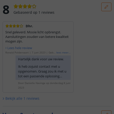
8
Gebaseerd op
1
reviews
Dhr.
Snel geleverd. Mooie licht opbrengst.
Aansluitingen zouden van betere kwaliteit
mogen zijn.
Lees hele review
Ronald Poldervaart
|
7 juni 2023
|
Geba
lees meer
...
seerd op de
'
1 meter RGB led strip voor b
Hartelijk dank voor uw review.
uiten losse strip
'
Ik heb zojuist contact met u
opgenomen. Graag zou ik met u
tot een passende oplossing
komen wat betreft de
Door
Danielle Havinga
op
donderdag 8 juni
aansluitingen.
2023
Bekijk alle
1
reviews