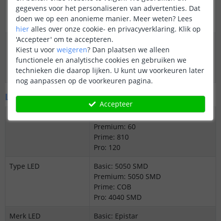
Premium: elke 5 cm
gegevens voor het personaliseren van advertenties. Dat
Prime: 2,5 cm
doen we op een anonieme manier.
Meer weten?
Lees
Pro: elke 5 cm
hier
alles over onze cookie- en privacyverklaring. Klik op
'Accepteer' om te accepteren.
Datasheet
Basic:
Download
Kiest u voor
weigeren
?
Dan plaatsen we alleen
Premium:
Download
functionele en analytische cookies en gebruiken we
Prime:
Download
technieken die daarop lijken. U kunt uw voorkeuren later
Pro:
Download
nog aanpassen op de voorkeuren pagina.
LED's en licht
Accepteer
Aantal LED's p/m
Basic: 30
Premium: 60
Prime: 810
Pro: 120
Type LED
Basic: 5050 SMD
Premium: 5050 SMD
Prime: COB
Pro: 4040 SMD
Merk LED
Basic: Epistar