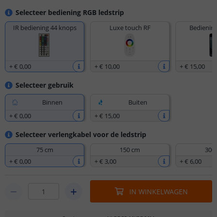
Selecteer bediening RGB ledstrip
IR bediening 44 knops
Luxe touch RF
Bediening
+
€ 0
,
00
+
€ 10
,
00
+
€ 15
,
00
Selecteer gebruik
Binnen
Buiten
+
€ 0
,
00
+
€ 15
,
00
Selecteer verlengkabel voor de ledstrip
75 cm
150 cm
300
+
€ 0
,
00
+
€ 3
,
00
+
€ 6
,
00
IN WINKELWAGEN