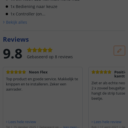
1x Bediening naar keuze
1x Controller (on...
Bekijk alle
s
Reviews
9.8
Gebaseerd op
8
reviews
Neon Flex
Positie
kantte
Top product en goede service. Makkelijk te
Ziet er als echte neon
knippen en te installeren. Zeker een
2 x zoveel beugeltjes 
aanrader.
hangt de strip tussen
beetje.
Lees hele review
Lees hele review
Tel
|
15 oktober 2025
|
Gebaseerd op de
lees meer
...
Rob
|
17 april 2021
|
Geba