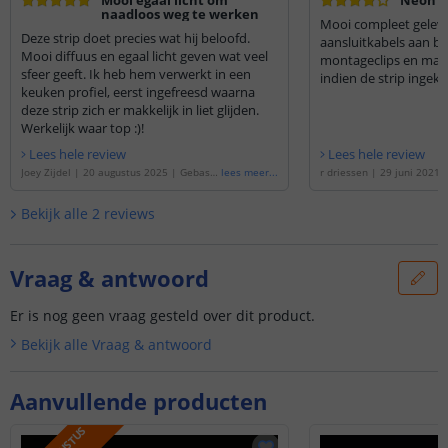
Mooi egaal licht om
Neon L
naadloos weg te werken
Mooi compleet gelev
Deze strip doet precies wat hij beloofd.
aansluitkabels aan be
Mooi diffuus en egaal licht geven wat veel
montageclips en mate
sfeer geeft. Ik heb hem verwerkt in een
indien de strip ingeko
keuken profiel, eerst ingefreesd waarna
deze strip zich er makkelijk in liet glijden.
Werkelijk waar top :)!
Lees hele review
Lees hele review
Joey Zijdel
|
20 augustus 2025
|
Gebase
lees meer
...
r driessen
|
29 juni 2021
erd op de
'
2,5 meter Neon Led Flex Dual
de
'
1 meter Neon Led Flex
White Midi Recht - losse strip
'
di Recht - losse strip
'
Bekijk alle
2
reviews
Vraag & antwoord
Er is nog geen vraag gesteld over dit product.
Bekijk alle
Vraag & antwoord
Aanvullende producten