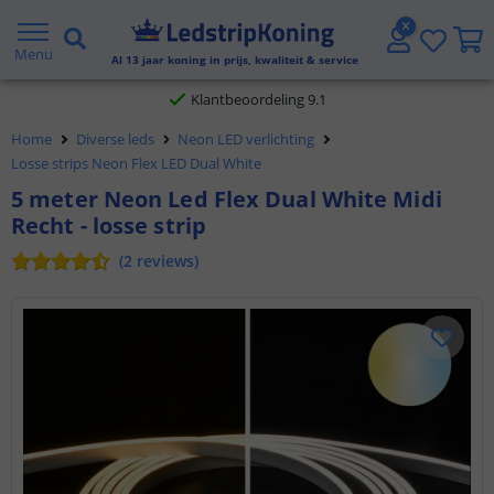
Gratis verzending vanaf € 20,- NL en BE
Menu
Al
13
jaar koning in prijs, kwaliteit & service
Klantbeoordeling 9.1
Home
Diverse leds
Neon LED verlichting
Voor 23:45 uur besteld,
morgen in huis
Losse strips Neon Flex LED Dual White
5 meter Neon Led Flex Dual White Midi
Recht - losse strip
(
2
reviews
)