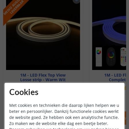
M
E
D
I
O
A
U
G
U
S
T
U
S
L
E
V
E
R
B
A
A
R
1M - LED Flex Top View
1M - LED Fle
Losse strip - Warm Wit
Complete 
(
7
reviews
)
Cookies
21
,
95
NIET OP VOORRAAD
OP VOORRAAD
Met cookies en technieken die daarop lijken helpen we u
beter en persoonlijker. Dankzij functionele cookies werkt
de website goed. Ze hebben ook een analytische functie.
IN WINKELWAGEN
IN WINKELW
Zo maken we de website elke dag een beetje beter.