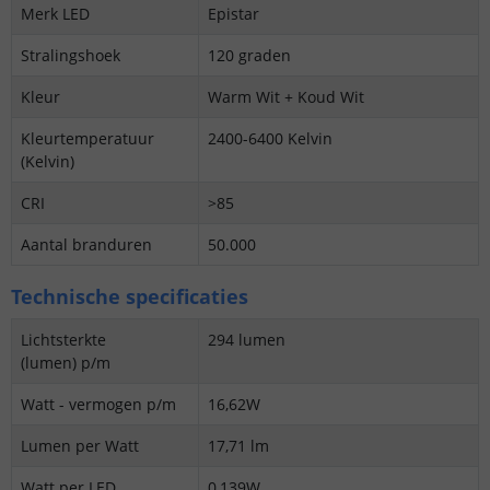
Merk LED
Epistar
Stralingshoek
120 graden
Kleur
Warm Wit + Koud Wit
Kleurtemperatuur
2400-6400 Kelvin
(Kelvin)
CRI
>85
Aantal branduren
50.000
Technische specificaties
Lichtsterkte
294 lumen
(lumen) p/m
Watt - vermogen p/m
16,62W
Lumen per Watt
17,71 lm
Watt per LED
0,139W