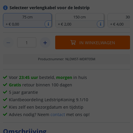
Selecteer verlengkabel voor de ledstrip
75 cm
150 cm
300
+
€ 0
,
00
+
€ 2
,
00
+
€ 4
,
00
IN WINKELWAGEN
Productnummer
:
NLDWST-MDRT05M
Voor
23:45 uur
besteld,
morgen
in huis
Gratis
retour binnen 100 dagen
5 jaar garantie
Klantbeoordeling LedstripKoning 9.1/10
Kies zelf een bezorgdatum en tijdstip
Advies nodig? Neem
contact
met ons op!
Omschrijving