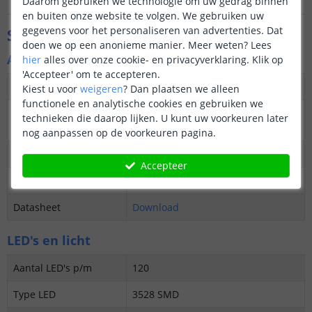
Daarom gebruiken we technologie om uw gedrag binnen
en buiten onze website te volgen. We gebruiken uw
gegevens voor het personaliseren van advertenties. Dat
Specificaties
doen we op een anonieme manier.
Meer weten?
Lees
Algemene kenmerken
hier
alles over onze cookie- en privacyverklaring. Klik op
'Accepteer' om te accepteren.
Dimbaar
Ja
Kiest u voor
weigeren
?
Dan plaatsen we alleen
functionele en analytische cookies en gebruiken we
3M plakstrip over de
Nee
technieken die daarop lijken. U kunt uw voorkeuren later
gehele lengte
nog aanpassen op de voorkeuren pagina.
Garantie
5 jaar
Accepteer
Op maat te knippen
5 cm
Datasheet
Download
LED's en licht
Aantal LED's p/m
120
Type LED
3528 SMD