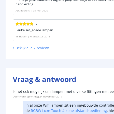
handleiding.
AJC Bekkers
|
28 mei 2020
-
Leuke set, goede lampen
M Blokzijl
|
6 augustus 2016
Bekijk alle
2
reviews
Vraag & antwoord
is het ook mogelijk om lampen met diverse fittingen met een
Door
Frank
op
vrijdag 24 november 2017
In al onze Wifi lampen zit een ingebouwde controll
de
RGBW Luxe Touch 4-zone afstandsbediening
, hi