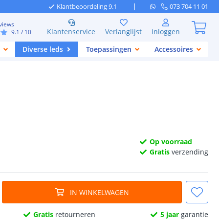
Klantbeoordeling 9.1
073 704 11 01
views
Klantenservice
Verlanglijst
Inloggen
9.1
/ 10
Diverse leds
Toepassingen
Accessoires
Op voorraad
Gratis
verzending
IN WINKELWAGEN
Gratis
retourneren
5 jaar
garantie