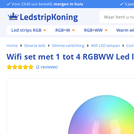
Voor 23:45 uur besteld,
morgen in huis
5 jaa
Led strips RGB
RGB+W
RGB+WW
Warm wi
Home
Diverse leds
Slimme verlichting
Wifi LED lampen
Comp
Wifi set met 1 tot 4 RGBWW Led 
(
2
reviews
)