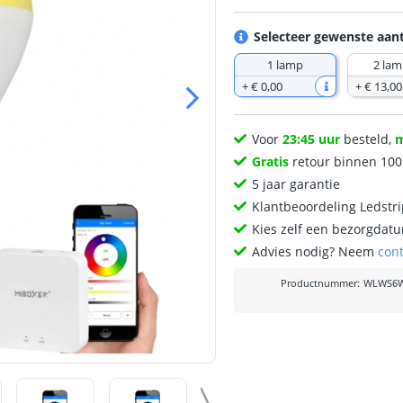
Selecteer gewenste aan
1 lamp
2 la
+
€ 0
,
00
+
€ 13
,
00
Voor
23:45 uur
besteld,
Gratis
retour binnen 10
5 jaar garantie
Klantbeoordeling Ledstr
Kies zelf een bezorgdatu
Advies nodig? Neem
con
Productnummer
:
WLWS6W