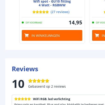
Wifi spot - GU10 fitting
4 Watt - RGBWW
(
27
reviews
)
14
,
95
OP VOORRAAD
OP VOO
IN WINKELWAGEN
I
Reviews
10
Gebaseerd op
2
reviews
WiFi RGB. led verlichting
Prima prijs en kwaliteit. Plug and play. Makkelijk te bedienen met a