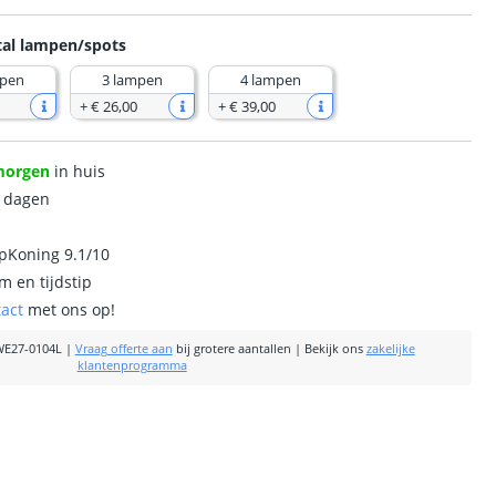
tal lampen/spots
mpen
3 lampen
4 lampen
+
€ 26
,
00
+
€ 39
,
00
morgen
in huis
0 dagen
ipKoning 9.1/10
m en tijdstip
tact
met ons op!
E27-0104L
|
Vraag offerte aan
bij grotere aantallen
|
Bekijk ons
zakelijke
klantenprogramma