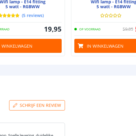
Wifi lamp - E14 fitting
Wifi lamp - E14 fittin
5 watt - RGBWW
5 watt - RGBWW
(
5
reviews
)
19
,
95
59
,
85
RRAAD
OP VOORRAAD
N WINKELWAGEN
IN WINKELWAGEN
SCHRIJF EEN REVIEW
pp. Snelle levering, duidelijke