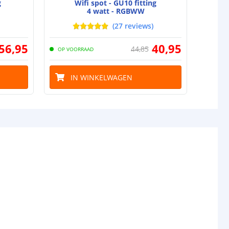
g
Wifi spot - GU10 fitting
4 watt - RGBWW
(
27
reviews
)
56
,
95
40
,
95
44
,
85
OP VOORRAAD
OP VO
IN WINKELWAGEN
I