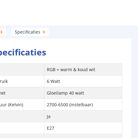
Specificaties
pecificaties
RGB + warm & koud wit
ruik
6 Watt
met
Gloeilamp 40 watt
ur (Kelvin)
2700-6500
(instelbaar)
Ja
E27