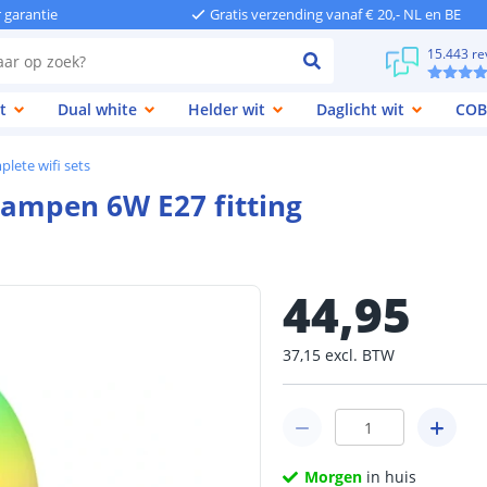
r garantie
Gratis verzending vanaf € 20,- NL en BE
15.443 re
t
Dual white
Helder wit
Daglicht wit
COB
lete wifi sets
lampen 6W E27 fitting
44
,
95
37
,
15
excl.
BTW
Morgen
in huis