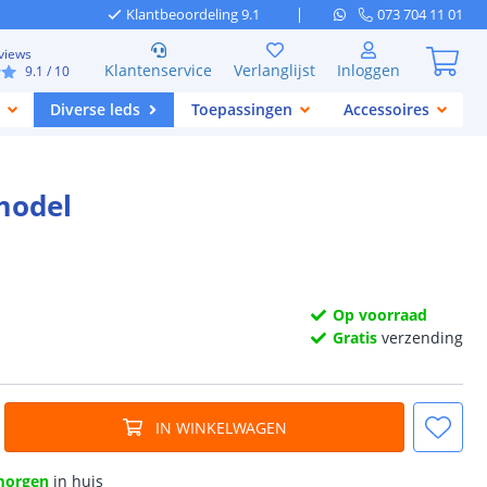
Klantbeoordeling 9.1
073 704 11 01
views
Klantenservice
Verlanglijst
Inloggen
9.1
/ 10
Diverse leds
Toepassingen
Accessoires
model
Op voorraad
Gratis
verzending
IN WINKELWAGEN
morgen
in huis