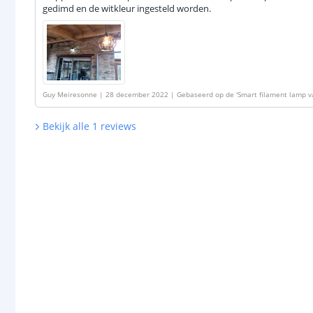
gedimd en de witkleur ingesteld worden.
Guy Meiresonne
|
28 december 2022
|
Gebaseerd op de
'
Smart filament lamp v
7 fitting - A60 model
'
Bekijk alle
1
reviews