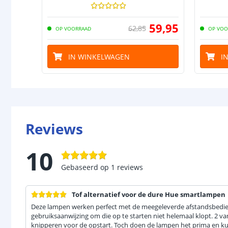
59
,
95
62
,
85
OP VOORRAAD
OP VOO
IN WINKELWAGEN
I
Reviews
10
Gebaseerd op
1
reviews
Tof alternatief voor de dure Hue smartlampen
Deze lampen werken perfect met de meegeleverde afstandsbedie
gebruiksaanwijzing om die op te starten niet helemaal klopt. 2 va
knipperen voor de opstart. Toch doen de lampen het prima en ku