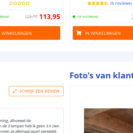
(
6
reviews
)
113
,
95
125
,
70
RRAAD
OP VOORRAAD
N WINKELWAGEN
IN WINKELWAGEN
Foto's van klan
SCHRIJF EEN REVIEW
ning, alhoewel de
n de 3 lampen heb ik geen 3 X zien
nnen ze allemaal apart geregeld,