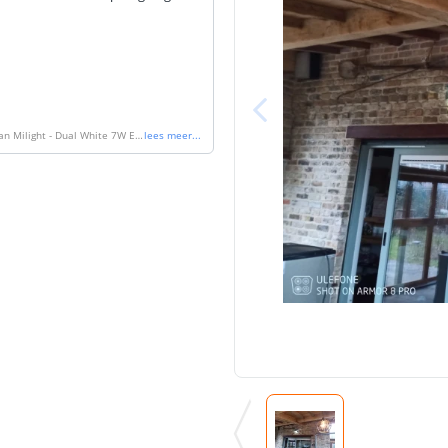
an Milight - Dual White 7W E2
lees meer
...