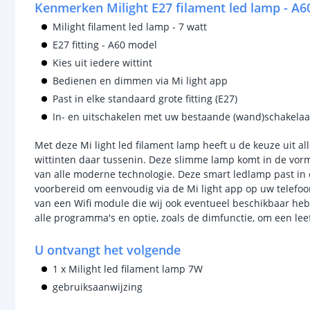
Kenmerken Milight E27 filament led lamp - A
Milight filament led lamp - 7 watt
E27 fitting - A60 model
Kies uit iedere wittint
Bedienen en dimmen via Mi light app
Past in elke standaard grote fitting (E27)
In- en uitschakelen met uw bestaande (wand)schakelaa
Met deze Mi light led filament lamp heeft u de keuze uit al
wittinten daar tussenin. Deze slimme lamp komt in de vorm
van alle moderne technologie. Deze smart ledlamp past in e
voorbereid om eenvoudig via de Mi light app op uw telefoo
van een Wifi module die wij ook eventueel beschikbaar he
alle programma's en optie, zoals de dimfunctie, om een le
U ontvangt het volgende
1 x Milight led filament lamp 7W
gebruiksaanwijzing