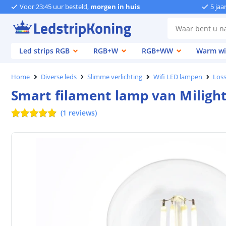
Voor 23:45 uur besteld,
morgen in huis
5 jaa
Led strips RGB
RGB+W
RGB+WW
Warm wi
Home
Diverse leds
Slimme verlichting
Wifi LED lampen
Los
Smart filament lamp van Milight 
(
1
reviews
)