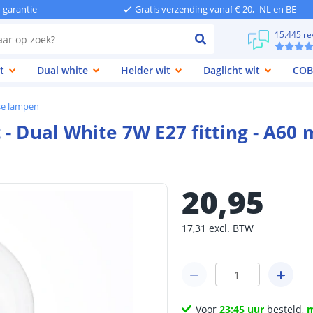
r garantie
Gratis verzending vanaf € 20,- NL en BE
15.445 re
t
Dual white
Helder wit
Daglicht wit
COB
se lampen
- Dual White 7W E27 fitting - A60 
20
,
95
17
,
31
excl.
BTW
Voor
23:45 uur
besteld,