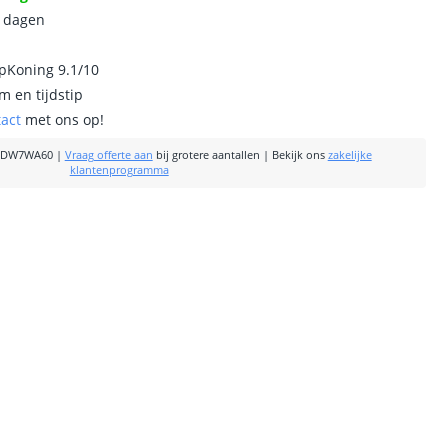
0 dagen
ipKoning 9.1/10
m en tijdstip
tact
met ons op!
-DW7WA60
|
Vraag offerte aan
bij grotere aantallen
|
Bekijk ons
zakelijke
klantenprogramma