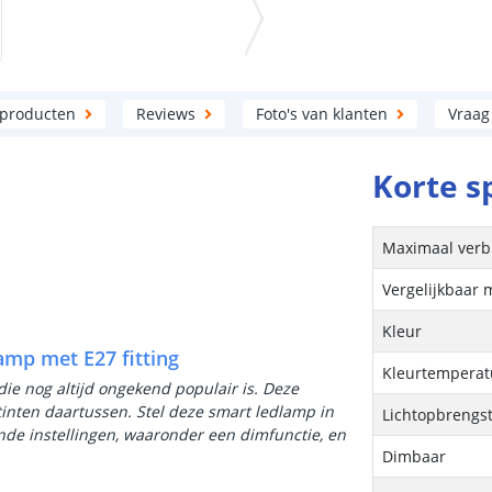
 producten
Reviews
Foto's van klanten
Vraag
Korte s
Maximaal verb
Vergelijkbaar 
Kleur
amp met E27 fitting
Kleurtemperatu
die nog altijd ongekend populair is. Deze
ttinten daartussen. Stel deze smart ledlamp in
Lichtopbrengs
ende instellingen, waaronder een dimfunctie, en
Dimbaar