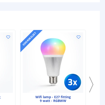
VOORDEELSET
VOORDEELS
g
Wifi lamp - E27 fitting
9 watt - RGBWW