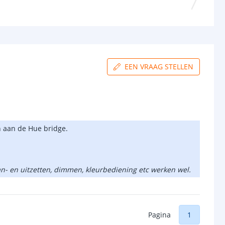
EEN VRAAG STELLEN
n aan de Hue bridge.
aan- en uitzetten, dimmen, kleurbediening etc werken wel.
Pagina
1