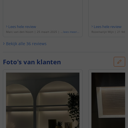
Lees hele review
Lees hele review
Marc van den Noort
|
25 maart 2025
|
G
lees meer
...
Rozemarijn Wijn
|
21 febr
ebaseerd op de
'
9 meter complete set D
baseerd op de
'
5 meter co
ual White led strip met Zigbee controller
al White led strip met Zigb
Bekijk alle
36
reviews
- Werkt met IKEA Tradfri, Osram Lightify,
Werkt met IKEA Tradfri, Osr
Tuya SmartLife en vele anderen
'
uya SmartLife en vele and
Foto's van klanten