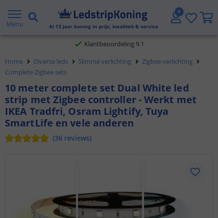
Gratis verzending vanaf € 20,- NL en BE
Menu
Al
13
jaar koning in prijs, kwaliteit & service
Klantbeoordeling 9.1
Voor 23:45 uur besteld,
morgen in huis
Home
Diverse leds
Slimme verlichting
Zigbee verlichting
Complete Zigbee sets
10 meter complete set Dual White led
strip met Zigbee controller - Werkt met
IKEA Tradfri, Osram Lightify, Tuya
SmartLife en vele anderen
(
36
reviews
)