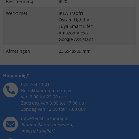
Bescherming
IP20
Werkt met
IKEA Tradfri
Osram Lightify
Tuya Smart Life*
Amazon Alexa
Google Assistant
Afmetingen
23,5x48x89 mm
Hulp nodig?
073 704 11 01
Bereikbaar op ma t/m vr
van 9.00 tot 22.00 uur
Zaterdag van 9.00 tot 17.00 uur
Zondag van 12.00 tot 17.00 uur
info@ledstripkoning.nl
Binnen 24 uur antwoord,
meestal sneller!