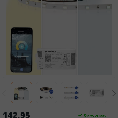
142
,
95
Op voorraad