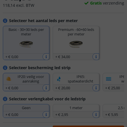
Gratis
verzending
118
,
14
excl.
BTW
Selecteer het aantal leds per meter
Basic - 30+30 leds per
Premium - 60+60 leds
meter
per meter
+
€ 0
,
00
+
€ 34
,
00
Selecteer bescherming led strip
IP20: veilig voor
IP65:
IP67
aanraking
spatwaterdicht
wat
+
€ 0
,
00
+
€ 20
,
00
+
€ 25
,
00
Selecteer verlengkabel voor de ledstrip
Geen
1 meter
2,5 m
+
€ 0
,
00
+
€ 2
,
95
+
€ 5
,
95