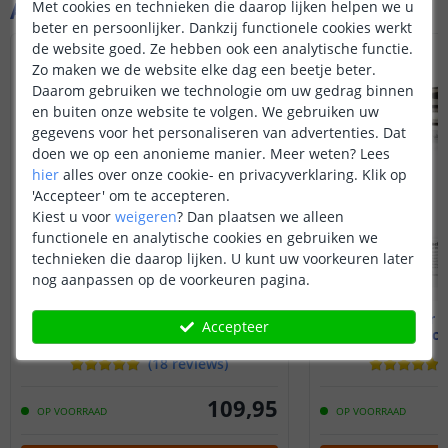
Aanvullende producten
Met cookies en technieken die daarop lijken helpen we u
beter en persoonlijker. Dankzij functionele cookies werkt
de website goed. Ze hebben ook een analytische functie.
Zo maken we de website elke dag een beetje beter.
Daarom gebruiken we technologie om uw gedrag binnen
en buiten onze website te volgen. We gebruiken uw
gegevens voor het personaliseren van advertenties. Dat
doen we op een anonieme manier.
Meer weten?
Lees
hier
alles over onze cookie- en privacyverklaring. Klik op
'Accepteer' om te accepteren.
Kiest u voor
weigeren
?
Dan plaatsen we alleen
functionele en analytische cookies en gebruiken we
technieken die daarop lijken. U kunt uw voorkeuren later
nog aanpassen op de voorkeuren pagina.
10 meter ledstrip Wit
9 meter D
Accepteer
Zigbee - complete set
Zigbee - c
(
18
reviews
)
109
,
95
OP VOORRAAD
OP VOORRAAD