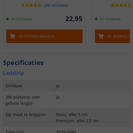
(
34
reviews
)
22
,
95
OP VOORRAAD
OP VOORRAAD
IN WINKELWAGEN
IN WINKELW
Specificaties
Ledstrip
Dimbaar
Ja
3M plakstrip over
Ja
gehele lengte
Op maat te knippen
Basic: elke 5 cm
Premium: elke 2,5 cm
Type LED
3528 SMD