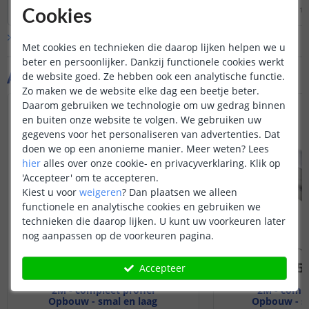
Door
Danielle
op
maandag 6 december 2021
Door
Lizzy
op
maandag 14
Cookies
Bekijk alle
Vraag & antwoord
Met cookies en technieken die daarop lijken helpen we u
beter en persoonlijker. Dankzij functionele cookies werkt
Aanvullende producten
de website goed. Ze hebben ook een analytische functie.
Zo maken we de website elke dag een beetje beter.
Daarom gebruiken we technologie om uw gedrag binnen
en buiten onze website te volgen. We gebruiken uw
gegevens voor het personaliseren van advertenties. Dat
doen we op een anonieme manier.
Meer weten?
Lees
hier
alles over onze cookie- en privacyverklaring. Klik op
'Accepteer' om te accepteren.
Kiest u voor
weigeren
?
Dan plaatsen we alleen
functionele en analytische cookies en gebruiken we
technieken die daarop lijken. U kunt uw voorkeuren later
nog aanpassen op de voorkeuren pagina.
Accepteer
2M - compleet profiel
2M - compl
Opbouw - smal en laag
Opbouw - s