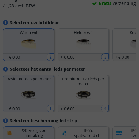
Gratis
verzending
41
,
28
excl.
BTW
Selecteer uw lichtkleur
Warm wit
Helder wit
Koud
+
€ 0
,
00
+
€ 0
,
00
+
€ 0
,
00
Selecteer het aantal leds per meter
Basic - 60 leds per meter
Premium - 120 leds per
meter
+
€ 0
,
00
+
€ 6
,
00
Selecteer bescherming led strip
IP20: veilig voor
IP65:
IP67
aanraking
spatwaterdicht
wat