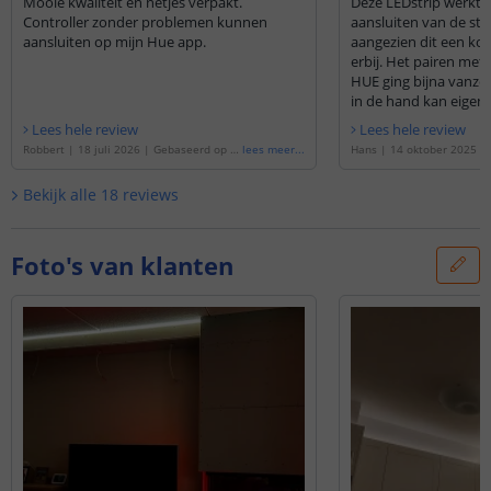
Mooie kwaliteit en netjes verpakt.
Deze LEDstrip werkt p
Controller zonder problemen kunnen
aansluiten van de str
aansluiten op mijn Hue app.
aangezien dit een komp
erbij. Het pairen met 
HUE ging bijna vanzel
in de hand kan eigenli
Lees hele review
Lees hele review
Robbert
|
18 juli 2026
|
Gebaseerd op d
lees meer
...
Hans
|
14 oktober 2025
|
e
'
1 meter complete set witte led strip m
de
'
2 meter complete set w
et Zigbee controller - Werkt met IKEA Tra
met Zigbee controller - We
Bekijk alle
18
reviews
dfri, Osram Lightify, Tuya SmartLife en vel
radfri, Osram Lightify, Tuy
e anderen
'
ele anderen
'
Foto's van klanten