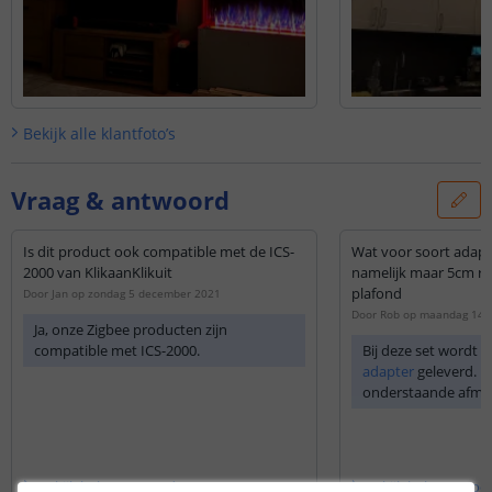
Bekijk alle
klantfoto’s
Vraag & antwoord
Is dit product ook compatible met de ICS-
Wat voor soort adapter
2000 van KlikaanKlikuit
namelijk maar 5cm ru
plafond
Door
Jan
op
zondag 5 december 2021
Door
Rob
op
maandag 14 
Ja, onze Zigbee producten zijn
compatible met ICS-2000.
Bij deze set wordt 
adapter
geleverd. D
onderstaande afme
Lengte 93,2 mm
Breedte 46,3 mm
Hoogte 70 mm
Lengte kabel 12 vol
Bekijk
hele
antwoord
Bekijk
hele
antwoo