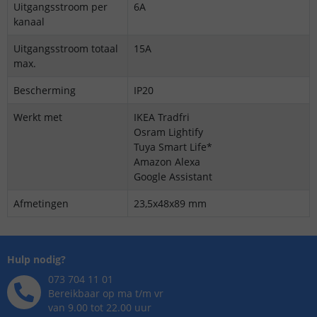
Uitgangsstroom per
6A
kanaal
Uitgangsstroom totaal
15A
max.
Bescherming
IP20
Werkt met
IKEA Tradfri
Osram Lightify
Tuya Smart Life*
Amazon Alexa
Google Assistant
Afmetingen
23,5x48x89 mm
Hulp nodig?
073 704 11 01
Bereikbaar op ma t/m vr
van 9.00 tot 22.00 uur