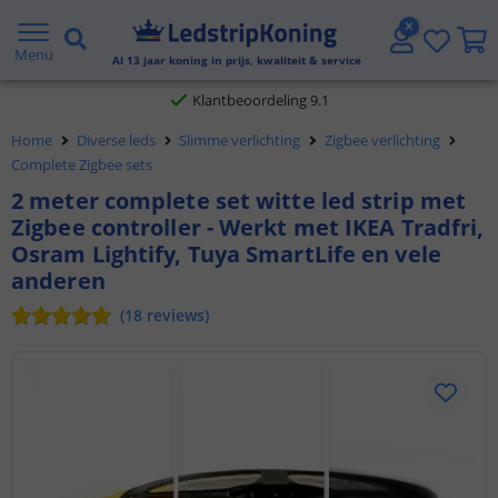
Gratis verzending vanaf € 20,- NL en BE
Menu
Al
13
jaar koning in prijs, kwaliteit & service
Klantbeoordeling 9.1
Home
Diverse leds
Slimme verlichting
Zigbee verlichting
Voor 23:45 uur besteld,
morgen in huis
Complete Zigbee sets
2 meter complete set witte led strip met
Zigbee controller - Werkt met IKEA Tradfri,
Osram Lightify, Tuya SmartLife en vele
anderen
(
18
reviews
)