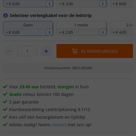
+
€ 0
,
00
+
€ 3
,
00
+
€ 8
,
00
Selecteer verlengkabel voor de ledstrip
Geen
1 meter
2,5 m
+
€ 0
,
00
+
€ 2
,
95
+
€ 4
,
95
IN WINKELWAGEN
Productnummer
:
ZBCS-EK02M
Voor
23:45 uur
besteld,
morgen
in huis
Gratis
retour binnen 100 dagen
5 jaar garantie
Klantbeoordeling LedstripKoning 9.1/10
Kies zelf een bezorgdatum en tijdstip
Advies nodig? Neem
contact
met ons op!