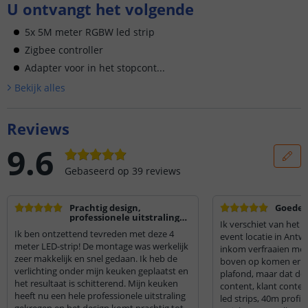
U ontvangt het volgende
5x 5M meter RGBW led strip
Zigbee controller
Adapter voor in het stopcont...
Bekijk alle
s
Reviews
9.6
Gebaseerd op
39
reviews
Prachtig design,
Goede l
professionele uitstraling
Ik verschiet van het r
en zeer makkelijke
Ik ben ontzettend tevreden met deze 4
montage!
event locatie in Antw
meter LED-strip! De montage was werkelijk
inkom verfraaien met 
zeer makkelijk en snel gedaan. Ik heb de
boven op komen er n
verlichting onder mijn keuken geplaatst en
plafond, maar dat doet
het resultaat is schitterend. Mijn keuken
content, klant conten
heeft nu een hele professionele uitstraling
led strips, 40m profi