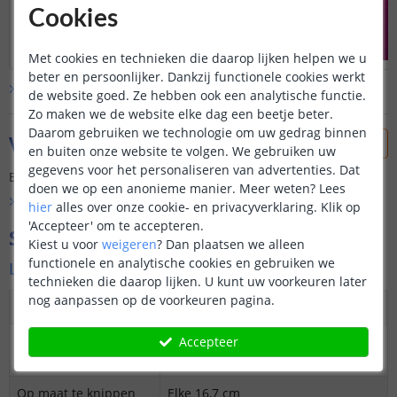
Cookies
Met cookies en technieken die daarop lijken helpen we u
beter en persoonlijker. Dankzij functionele cookies werkt
Bekijk alle
klantfoto’s
de website goed. Ze hebben ook een analytische functie.
Zo maken we de website elke dag een beetje beter.
Daarom gebruiken we technologie om uw gedrag binnen
Vraag & antwoord
en buiten onze website te volgen. We gebruiken uw
gegevens voor het personaliseren van advertenties. Dat
Er is nog geen vraag gesteld over dit product.
doen we op een anonieme manier.
Meer weten?
Lees
Bekijk alle
Vraag & antwoord
hier
alles over onze cookie- en privacyverklaring. Klik op
'Accepteer' om te accepteren.
Specificaties
Kiest u voor
weigeren
?
Dan plaatsen we alleen
functionele en analytische cookies en gebruiken we
Ledstrip
technieken die daarop lijken. U kunt uw voorkeuren later
nog aanpassen op de voorkeuren pagina.
Dimbaar
Ja
3M plakstrip over
Ja
Accepteer
gehele lengte
Op maat te knippen
Elke 16,7 cm