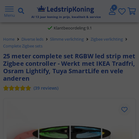
Gratis verzending vanaf € 20,- NL en BE
Menu
Al
13
jaar koning in prijs, kwaliteit & service
Klantbeoordeling 9.1
Home
Diverse leds
Slimme verlichting
Zigbee verlichting
Voor 23:45 uur besteld,
morgen in huis
Complete Zigbee sets
25 meter complete set RGBW led strip met
Zigbee controller - Werkt met IKEA Tradfri,
Osram Lightify, Tuya SmartLife en vele
anderen
(
39
reviews
)