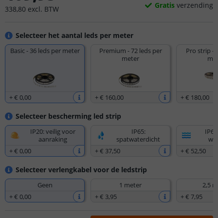
Gratis
verzending
338
,
80
excl.
BTW
Selecteer het aantal leds per meter
Basic - 36 leds per meter
Premium - 72 leds per
Pro strip - 
meter
met
+
€ 0
,
00
+
€ 160
,
00
+
€ 180
,
00
Selecteer bescherming led strip
IP20: veilig voor
IP65:
IP67
aanraking
spatwaterdicht
wat
+
€ 0
,
00
+
€ 37
,
50
+
€ 52
,
50
Selecteer verlengkabel voor de ledstrip
Geen
1 meter
2,5 m
+
€ 0
,
00
+
€ 3
,
95
+
€ 7
,
95