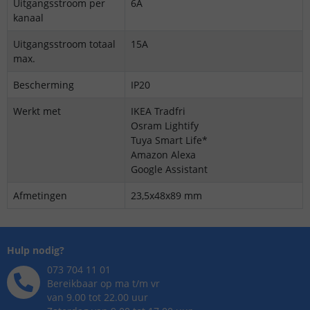
Uitgangsstroom per
6A
kanaal
Uitgangsstroom totaal
15A
max.
Bescherming
IP20
Werkt met
IKEA Tradfri
Osram Lightify
Tuya Smart Life*
Amazon Alexa
Google Assistant
Afmetingen
23,5x48x89 mm
Hulp nodig?
073 704 11 01
Bereikbaar op ma t/m vr
van 9.00 tot 22.00 uur