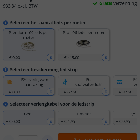
Gratis
verzending
933
,
84
excl.
BTW
Selecteer het aantal leds per meter
Premium - 60 leds per
Pro - 96 leds per meter
meter
+
€ 0
,
00
+
€ 415
,
00
Selecteer bescherming led strip
IP20: veilig voor
IP65:
IP67
aanraking
spatwaterdicht
wat
+
€ 0
,
00
+
€ 67
,
50
+
€ 87
,
50
Selecteer verlengkabel voor de ledstrip
Geen
1 meter
2,5 m
+
€ 0
,
00
+
€ 4
,
95
+
€ 9
,
95