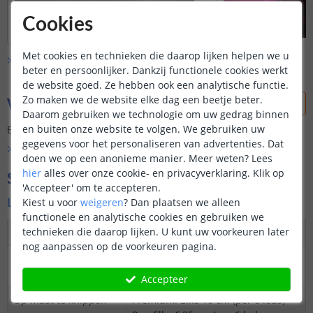
Cookies
Met cookies en technieken die daarop lijken helpen we u
Bekijk alle
klantfoto’s
beter en persoonlijker. Dankzij functionele cookies werkt
de website goed. Ze hebben ook een analytische functie.
Zo maken we de website elke dag een beetje beter.
Vraag & antwoord
Daarom gebruiken we technologie om uw gedrag binnen
en buiten onze website te volgen. We gebruiken uw
Er is nog geen vraag gesteld over dit product.
gegevens voor het personaliseren van advertenties. Dat
Bekijk alle
Vraag & antwoord
doen we op een anonieme manier.
Meer weten?
Lees
hier
alles over onze cookie- en privacyverklaring. Klik op
Specificaties
'Accepteer' om te accepteren.
Ledstrip
Kiest u voor
weigeren
?
Dan plaatsen we alleen
functionele en analytische cookies en gebruiken we
technieken die daarop lijken. U kunt uw voorkeuren later
Dimbaar
Ja
nog aanpassen op de voorkeuren pagina.
3M plakstrip over
Ja
gehele lengte
Accepteer
Op maat te knippen
Premium: Elke 10 cm (per 6 leds)