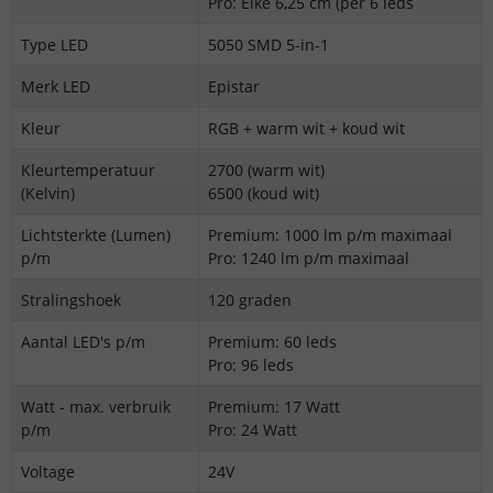
Pro: Elke 6,25 cm (per 6 leds
Type LED
5050 SMD 5-in-1
Merk LED
Epistar
Kleur
RGB + warm wit + koud wit
Kleurtemperatuur
2700 (warm wit)
(Kelvin)
6500 (koud wit)
Lichtsterkte (Lumen)
Premium: 1000 lm p/m maximaal
p/m
Pro: 1240 lm p/m maximaal
Stralingshoek
120 graden
Aantal LED's p/m
Premium: 60 leds
Pro: 96 leds
Watt - max. verbruik
Premium: 17 Watt
p/m
Pro: 24 Watt
Voltage
24V