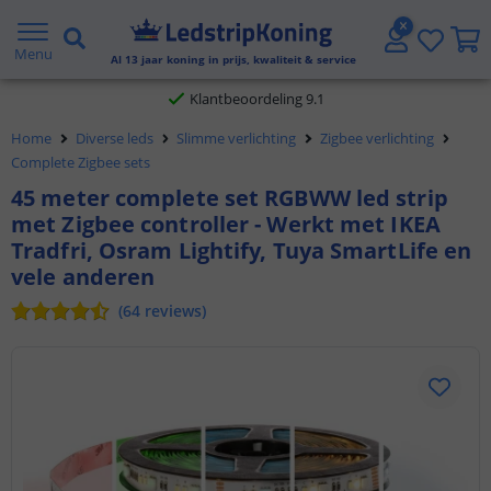
Gratis verzending vanaf € 20,- NL en BE
Menu
Al
13
jaar koning in prijs, kwaliteit & service
Klantbeoordeling 9.1
Home
Diverse leds
Slimme verlichting
Zigbee verlichting
Voor 23:45 uur besteld,
morgen in huis
Complete Zigbee sets
45 meter complete set RGBWW led strip
met Zigbee controller - Werkt met IKEA
Tradfri, Osram Lightify, Tuya SmartLife en
vele anderen
(
64
reviews
)