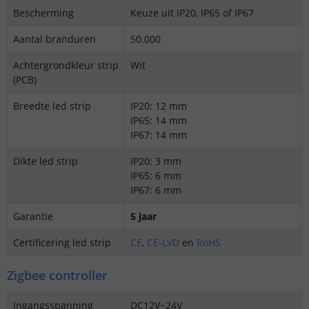
Bescherming
Keuze uit IP20, IP65 of IP67
Aantal branduren
50.000
Achtergrondkleur strip
Wit
(PCB)
Breedte led strip
IP20: 12 mm
IP65: 14 mm
IP67: 14 mm
Dikte led strip
IP20: 3 mm
IP65: 6 mm
IP67: 6 mm
Garantie
5 jaar
Certificering led strip
CE
,
CE-LVD
en
RoHS
Zigbee controller
Ingangsspanning
DC12V~24V