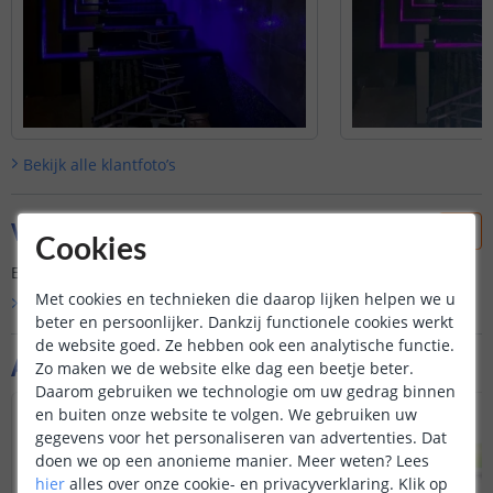
Bekijk alle
klantfoto’s
Vraag & antwoord
Cookies
Er is nog geen vraag gesteld over dit product.
Met cookies en technieken die daarop lijken helpen we u
Bekijk alle
Vraag & antwoord
beter en persoonlijker. Dankzij functionele cookies werkt
de website goed. Ze hebben ook een analytische functie.
Aanvullende producten
Zo maken we de website elke dag een beetje beter.
Daarom gebruiken we technologie om uw gedrag binnen
VOORDEELSET
en buiten onze website te volgen. We gebruiken uw
gegevens voor het personaliseren van advertenties. Dat
doen we op een anonieme manier.
Meer weten?
Lees
hier
alles over onze cookie- en privacyverklaring. Klik op