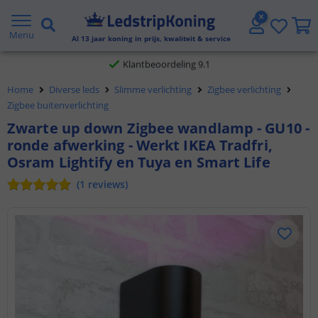
Gratis verzending vanaf € 20,- NL en BE
Menu
Al
13
jaar koning in prijs, kwaliteit & service
Klantbeoordeling 9.1
Home
Diverse leds
Slimme verlichting
Zigbee verlichting
Voor 23:45 uur besteld,
morgen in huis
Zigbee buitenverlichting
Zwarte up down Zigbee wandlamp - GU10 -
ronde afwerking - Werkt IKEA Tradfri,
Osram Lightify en Tuya en Smart Life
(
1
reviews
)