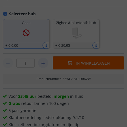
Selecteer hub
Geen
Zigbee & bluetooth hub
+
€ 0
,
00
+
€ 29
,
95
IN WINKELWAGEN
Productnummer
:
ZBWL2-BTUDRDZW
Voor
23:45 uur
besteld,
morgen
in huis
Gratis
retour binnen 100 dagen
5 jaar garantie
Klantbeoordeling LedstripKoning 9.1/10
Kies zelf een bezorgdatum en tijdstip