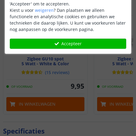
'Accepteer' om te accepteren.
Kiest u voor
weigeren
?
Dan plaatsen we alleen
functionele en analytische cookies en gebruiken we
technieken die daarop lijken. U kunt uw voorkeuren later
nog aanpassen op de voorkeuren pagina.
Accepteer
Zigbee GU10 spot
Zigbee G
5 Watt - White & Color
5 Watt - Wh
(
15
reviews
)
9
,
95
OP VOORRAAD
OP VOORRAAD
IN WINKELWAGEN
IN WINKELW
Specificaties