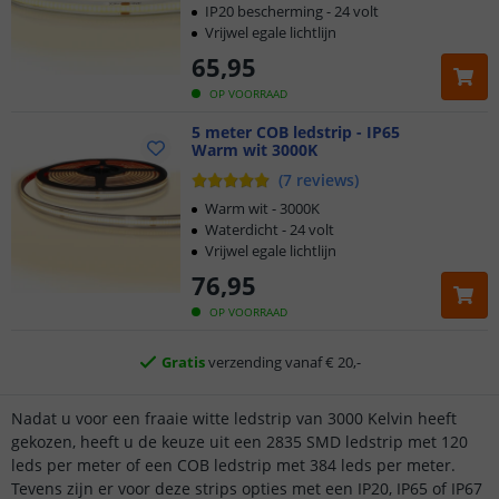
IP20 bescherming - 24 volt
Vrijwel egale lichtlijn
65
,
95
OP VOORRAAD
5 meter COB ledstrip - IP65
Warm wit 3000K
(
7
reviews
)
Klantbeoordeling 9.1
Warm wit - 3000K
Waterdicht - 24 volt
Vrijwel egale lichtlijn
Voor 23:45 uur besteld,
morgen in huis
76
,
95
5 jaar garantie
OP VOORRAAD
Gratis
verzending vanaf € 20,-
Klantbeoordeling 9.1
Nadat u voor een fraaie witte ledstrip van 3000 Kelvin heeft
gekozen, heeft u de keuze uit een 2835 SMD ledstrip met 120
leds per meter of een COB ledstrip met 384 leds per meter.
Voor 23:45 uur besteld,
morgen in huis
Tevens zijn er voor deze strips opties met een IP20, IP65 of IP67