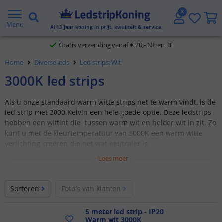
5 jaar garantie
Menu
Al
13
jaar koning in prijs, kwaliteit & service
Gratis verzending vanaf € 20,- NL en BE
Home
Diverse leds
Led strips: Wit
Klantbeoordeling 9.1
3000K led strips
Voor 23:45 uur besteld,
morgen in huis
Als u onze standaard warm witte strips net te warm vindt, is de
led strip met 3000 Kelvin een hele goede optie. Deze ledstrips
hebben een wittint die tussen warm wit en helder wit in zit. Zo
kunt u met de kleurtemperatuur van 3000K een warm witte
verlichting creëren die net wat neutraler is.
Lees meer
Witte ledstrips 3000K
5 meter lange ledstrips
Sorteren
Foto's van klanten
Minder warme kleurtemperatuur
Mooie, neutrale verlichting
5 meter led strip - IP20
Keuze uit 2835 SMD of COB ledstrip
Warm wit 3000K