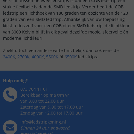
verschil tussen de twee ledstrips is dat een COB ledstrip een
stukje flexibele is dan de SMD ledstrip. Verder heeft de COB
ledstrip een lichthoek van 180 graden ten opzichte van de 120
graden van een SMD ledstrip. Afhankelijk van uw toepassing
kiest u dus zelf voor een COB of een SMD ledstrip, de lichtkleur
van 3000 Kelvin blijft in elk geval dezelfde mooie, sfeervolle én
moderne lichtkleur!
Zoekt u toch een andere witte tint, bekijk dan ook eens de
2400K
,
2700K
,
4000K
,
5500K
óf
6500K
led strips.
Hulp nodig?
073 704 11 01
Bereikbaar op ma t/m vr
van 9.00 tot 22.00 uur
Zaterdag van 9.00 tot 17.00 uur
Zondag van 12.00 tot 17.00 uur
info@ledstripkoning.nl
Binnen 24 uur antwoord,
meestal sneller!