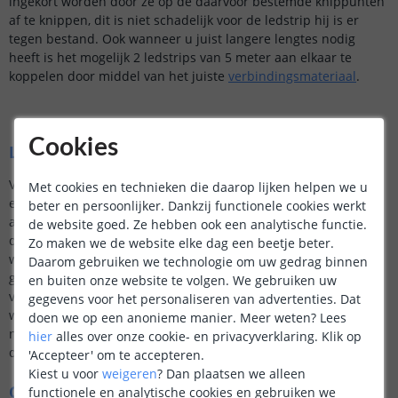
ingekort worden door ze op de daarvoor bestemde knippunten
af te knippen, dit is niet schadelijk voor de ledstrip hij is er
tegen bestand. Ook wanneer u juist langere lengtes nodig
heeft is het mogelijk 2 ledstrips van 5 meter aan elkaar te
koppelen door middel van het juiste
verbindingsmateriaal
.
Cookies
Ledstrips 3000K voor buiten
Voor vochtige ruimtes en voor gebruik buitenshuis hebben we
Met cookies en technieken die daarop lijken helpen we u
een oplossing. De 3000K led strips worden namelijk ook
beter en persoonlijker. Dankzij functionele cookies werkt
aangeboden met een IP65/67 beschermingsgraad, dit houdt in
de website goed. Ze hebben ook een analytische functie.
dat ze beschermd zijn tegen vocht (IP65) of zelfs volledig
Zo maken we de website elke dag een beetje beter.
waterbestendig zijn (IP67). Wenst u een ledstrip buiten te
Daarom gebruiken we technologie om uw gedrag binnen
gebruiken maar moet de strip wat ingekort worden? Ga dan
en buiten onze website te volgen. We gebruiken uw
voor een IP67 ledstrip zodat u de ingekorte ledstrip weer
gegevens voor het personaliseren van advertenties. Dat
waterdicht af kunt sluiten, u ontvangt bij een IP67 ledstrip
doen we op een anonieme manier.
Meer weten?
Lees
namelijk altijd een accessoire setje speciaal hiervoor. We
hier
alles over onze cookie- en privacyverklaring. Klik op
denken graag met u mee!
'Accepteer' om te accepteren.
Kiest u voor
weigeren
?
Dan plaatsen we alleen
COB of SMD ledstrip
functionele en analytische cookies en gebruiken we