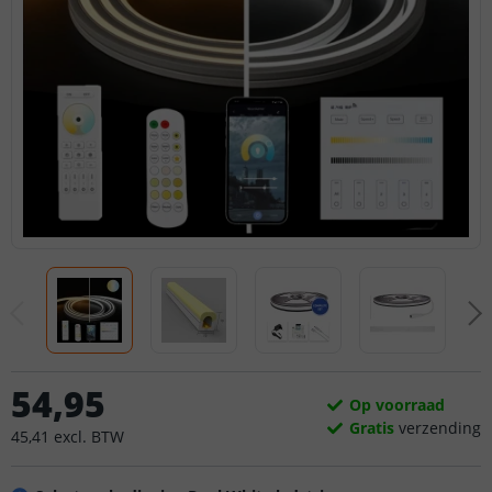
54
,
95
Op voorraad
Gratis
verzending
45
,
41
excl.
BTW