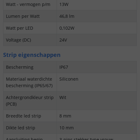
Watt - vermogen p/m
13W
Lumen per Watt
46,8 lm
Watt per LED
0,102W
Voltage (DC)
24V
Strip eigenschappen
Bescherming
IP67
Materiaal waterdichte
Siliconen
bescherming (IP65/67)
Achtergrondkleur strip
Wit
(PCB)
Breedte led strip
8 mm
Dikte led strip
10 mm
Aansluiting begin
3-pins stekker type vrouw