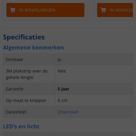
IN WINKELWAGEN
IN WINKELW
Specificaties
Algemene kenmerken
Dimbaar
Ja
3M plakstrip over de
Nee
gehele lengte
Garantie
5 jaar
Op maat te knippen
5 cm
Datasheet
Download
LED's en licht