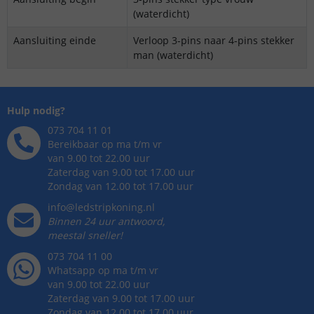
(waterdicht)
Aansluiting einde
Verloop 3-pins naar 4-pins stekker
man (waterdicht)
Hulp nodig?
073 704 11 01
Bereikbaar op ma t/m vr
van 9.00 tot 22.00 uur
Zaterdag van 9.00 tot 17.00 uur
Zondag van 12.00 tot 17.00 uur
info@ledstripkoning.nl
Binnen 24 uur antwoord,
meestal sneller!
073 704 11 00
Whatsapp op ma t/m vr
van 9.00 tot 22.00 uur
Zaterdag van 9.00 tot 17.00 uur
Zondag van 12.00 tot 17.00 uur