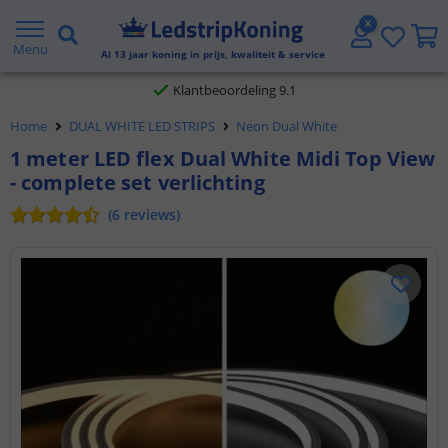
Gratis verzending vanaf € 20,- NL en BE
Menu
Al
13
jaar koning in prijs, kwaliteit & service
Klantbeoordeling 9.1
Home
DUAL WHITE LED STRIPS
Neon Dual White
Voor 23:45 uur besteld,
morgen in huis
1 meter LED flex Dual White Midi Top View
- complete set verlichting
(
6
reviews
)