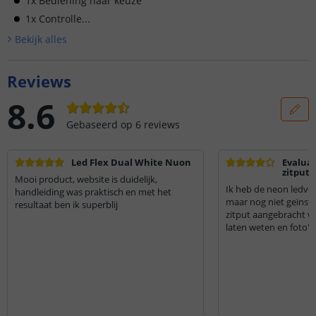
1x Bediening naar keuze
1x Controlle...
Bekijk alle
s
Reviews
8.6
Gebaseerd op
6
reviews
Led Flex Dual White Nuon
Evaluat
zitput
Mooi product, website is duidelijk,
Ik heb de neon ledverl
handleiding was praktisch en met het
maar nog niet geïnstal
resultaat ben ik superblij
zitput aangebracht w
laten weten en foto's