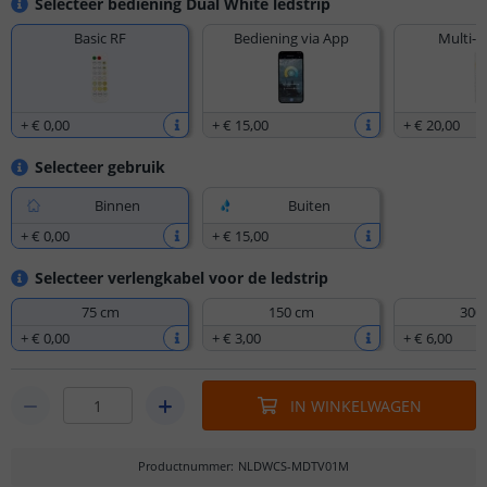
Selecteer bediening Dual White ledstrip
Basic RF
Bediening via App
Multi-z
+
€ 0
,
00
+
€ 15
,
00
+
€ 20
,
00
Selecteer gebruik
Binnen
Buiten
+
€ 0
,
00
+
€ 15
,
00
Selecteer verlengkabel voor de ledstrip
75 cm
150 cm
300
+
€ 0
,
00
+
€ 3
,
00
+
€ 6
,
00
IN WINKELWAGEN
Productnummer
:
NLDWCS-MDTV01M