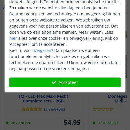
de website goed. Ze hebben ook een analytische functie.
Aanvullende producten
Zo maken we de website elke dag een beetje beter.
Daarom gebruiken we technologie om uw gedrag binnen
en buiten onze website te volgen. We gebruiken uw
gegevens voor het personaliseren van advertenties. Dat
doen we op een anonieme manier.
Meer weten?
Lees
hier
alles over onze cookie- en privacyverklaring. Klik op
'Accepteer' om te accepteren.
Kiest u voor
weigeren
?
Dan plaatsen we alleen
functionele en analytische cookies en gebruiken we
technieken die daarop lijken. U kunt uw voorkeuren later
nog aanpassen op de voorkeuren pagina.
Accepteer
1M - LED Flex Maxi Recht
Montagese
Complete sets - RGB
Midi - 
(
2
reviews
)
54
,
95
OP VOORRAAD
OP VOORRAAD