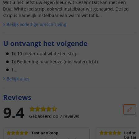
Wilt u het liefst uw eigen kleur wit kiezen? Dat kan met een
Dual White led strip, ook wel instelbaar wit genaamd. De led
strip is namelijk instelbaar van warm wit tot k...
Bekijk volledige omschrijving
U ontvangt het volgende
1x 10 meter dual white led strip
1x Bediening naar keuze (niet waterdicht)
1...
Bekijk alle
s
Reviews
9.4
Gebaseerd op
7
reviews
Test aankoop
Led str
buiten