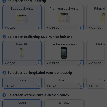
Selecteer soort ledstrip
Basic dual white
Premium dual white
Prime du
+
€ 0
,
00
+
€ 34
,
00
+
€ 57
,
00
Selecteer bediening Dual White ledstrip
Basic RF
Bediening via App
Multi-z
+
€ 0
,
00
+
€ 15
,
00
+
€ 20
,
00
Selecteer verlengkabel voor de ledstrip
Geen
1 meter
2,5 m
+
€ 0
,
00
+
€ 3
,
00
+
€ 5
,
00
Selecteer waterdichte elektronicabox
Geen
Dribox