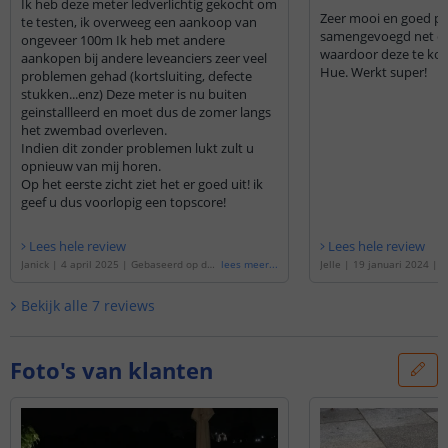
Ik heb deze meter ledverlichtig gekocht om
Zeer mooi en goed p
te testen, ik overweeg een aankoop van
samengevoegd net een
ongeveer 100m Ik heb met andere
waardoor deze te kopp
aankopen bij andere leveanciers zeer veel
Hue. Werkt super!
problemen gehad (kortsluiting, defecte
stukken...enz) Deze meter is nu buiten
geinstallleerd en moet dus de zomer langs
het zwembad overleven.
Indien dit zonder problemen lukt zult u
opnieuw van mij horen.
Op het eerste zicht ziet het er goed uit! ik
geef u dus voorlopig een topscore!
Lees hele review
Lees hele review
Janick
|
4 april 2025
|
Gebaseerd op de
'
lees meer
...
Jelle
|
19 januari 2024
|
G
1 meter Dual White led strip voor buiten
e
'
4 meter Dual White led s
complete set
'
en complete set
'
Bekijk alle
7
reviews
Foto's van klanten