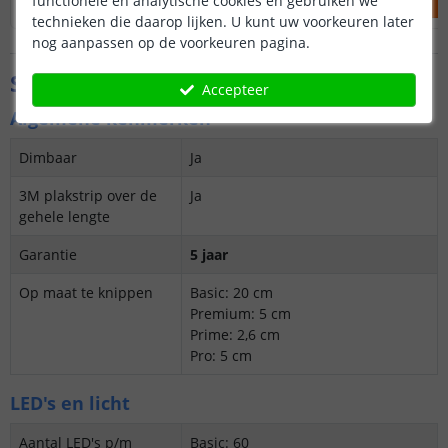
functionele en analytische cookies en gebruiken we
technieken die daarop lijken. U kunt uw voorkeuren later
nog aanpassen op de voorkeuren pagina.
Specificaties
Accepteer
Algemene kenmerken
Dimbaar
Ja
3M plakstrip over de
Ja
gehele lengte
Garantie
5 jaar
Op maat te knippen
Basic: 20 cm
Premium: 5 cm
Prime: 2,6 cm
Pro: 5 cm
LED's en licht
Aantal LED's p/m
Basic: 60