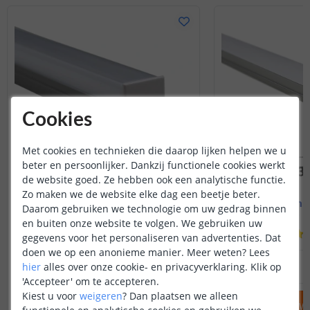
Cookies
Met cookies en technieken die daarop lijken helpen we u
beter en persoonlijker. Dankzij functionele cookies werkt
de website goed. Ze hebben ook een analytische functie.
Zo maken we de website elke dag een beetje beter.
Led strip profiel breed
1M - compl
Daarom gebruiken we technologie om uw gedrag binnen
19 mm - compleet 1M
Opbouw - br
en buiten onze website te volgen. We gebruiken uw
(
8
reviews
)
gegevens voor het personaliseren van advertenties. Dat
doen we op een anonieme manier.
Meer weten?
Lees
14
,
95
hier
alles over onze cookie- en privacyverklaring. Klik op
OP VOORRAAD
OP VOORRAAD
'Accepteer' om te accepteren.
Kiest u voor
weigeren
?
Dan plaatsen we alleen
IN WINKELWAGEN
IN WINKELW