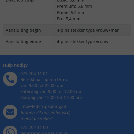
Premium: 5,6 mm
Prime: 5,2 mm
Pro: 5,4 mm
Aansluiting begin
4-pins stekker type vrouw+man
Aansluiting einde
4-pins stekker type vrouw
Hulp nodig?
073 704 11 01
Bereikbaar op ma t/m vr
van 9.00 tot 22.00 uur
Zaterdag van 9.00 tot 17.00 uur
Zondag van 12.00 tot 17.00 uur
info@ledstripkoning.nl
Binnen 24 uur antwoord,
meestal sneller!
073 704 11 00
Whatsapp op ma t/m vr