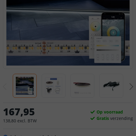
167
,
95
Op voorraad
Gratis
verzending
138
,
80
excl.
BTW