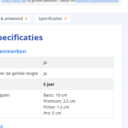
|
Vraag offerte aan
bij grotere aantallen
|
Bekijk ons
zakelijke klantenprogramma
 & antwoord
Specificaties
pecificaties
kenmerken
Ja
ver de gehele lengte
Ja
5 jaar
ippen
Basic: 10 cm
Premium: 2,5 cm
Prime: 1,3 cm
Pro: 5 cm
ht