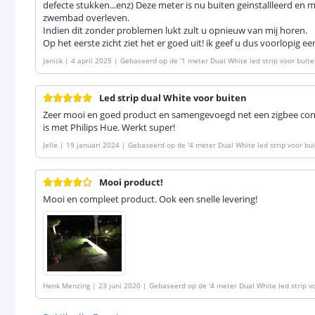
defecte stukken...enz) Deze meter is nu buiten geinstallleerd en
zwembad overleven.
Indien dit zonder problemen lukt zult u opnieuw van mij horen.
Op het eerste zicht ziet het er goed uit! ik geef u dus voorlopig e
Janick
|
4 april 2025
|
Gebaseerd op de
'
1 meter Dual White led strip voor buit
Led strip dual White voor buiten
Zeer mooi en goed product en samengevoegd net een zigbee cont
is met Philips Hue. Werkt super!
Jelle
|
19 januari 2024
|
Gebaseerd op de
'
4 meter Dual White led strip voor bu
Mooi product!
Mooi en compleet product. Ook een snelle levering!
Henk Menzing
|
23 juni 2020
|
Gebaseerd op de
'
4 meter Dual White led strip v