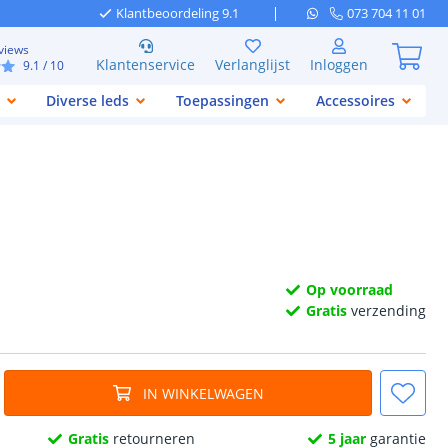
Klantbeoordeling 9.1
073 704 11 01
views
Klantenservice
Verlanglijst
Inloggen
9.1
/ 10
Diverse leds
Toepassingen
Accessoires
Op voorraad
Gratis
verzending
IN WINKELWAGEN
Gratis
retourneren
5 jaar
garantie