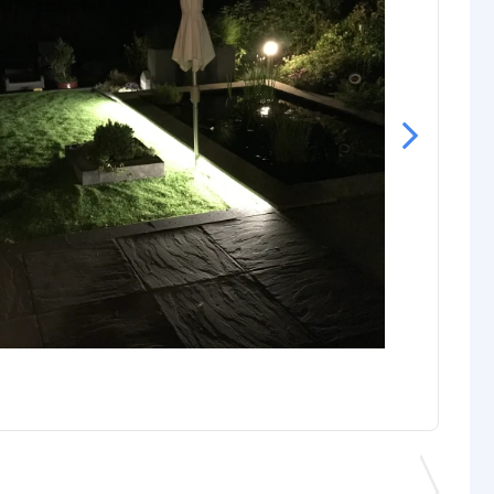
rip
12 mm
Basic: 5,6 mm
Premium: 5,6 mm
Prime: 5,2 mm
Pro: 5,4 mm
gin
4-pins stekker type vrouw+man
nde
4-pins stekker type vrouw