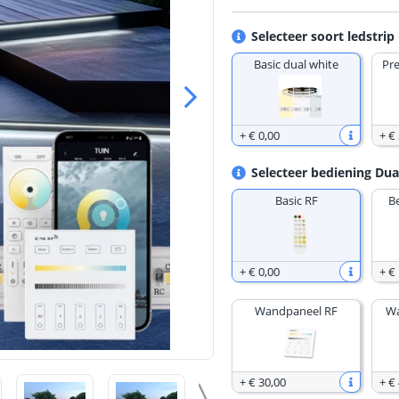
Selecteer soort ledstrip
Basic dual white
Pr
+
€ 0
,
00
+
€
Selecteer bediening Dua
Basic RF
B
+
€ 0
,
00
+
€
Wandpaneel RF
Wa
+
€ 30
,
00
+
€