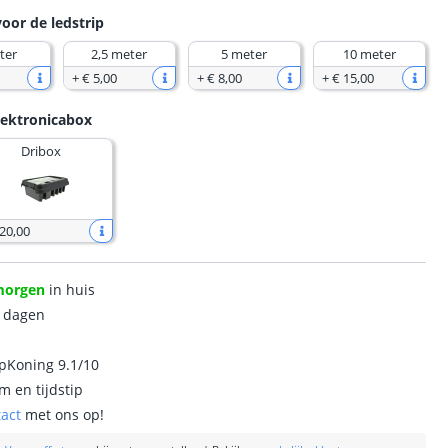
voor de ledstrip
ter
2,5 meter
5 meter
10 meter
+
€ 5
,
00
+
€ 8
,
00
+
€ 15
,
00
lektronicabox
Dribox
 20
,
00
morgen
in huis
0 dagen
ipKoning 9.1/10
m en tijdstip
tact
met ons op!