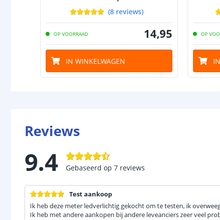
(
8
reviews
)
14
,
95
OP VOORRAAD
OP VOO
IN WINKELWAGEN
I
Reviews
9.4
Gebaseerd op
7
reviews
Test aankoop
Ik heb deze meter ledverlichtig gekocht om te testen, ik overw
Ik heb met andere aankopen bij andere leveanciers zeer veel pro