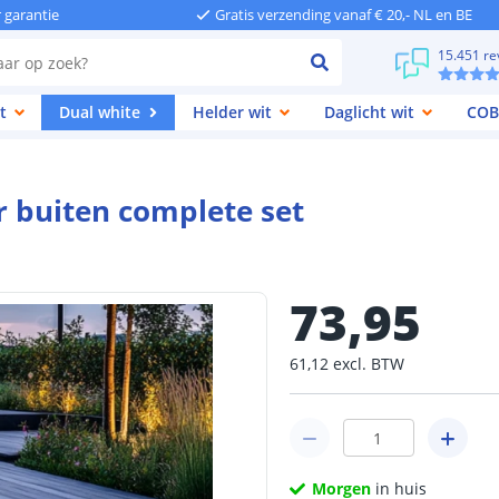
r garantie
Gratis verzending vanaf € 20,- NL en BE
15.451 re
t
Dual white
Helder wit
Daglicht wit
COB
r buiten complete set
73
,
95
61
,
12
excl.
BTW
Morgen
in huis