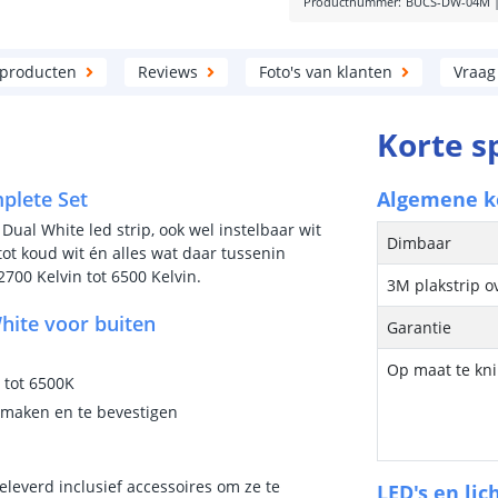
Productnummer
:
BUCS-DW-04M
 producten
Reviews
Foto's van klanten
Vraag
Korte s
mplete Set
Algemene 
 Dual White led strip, ook wel instelbaar wit
Dimbaar
tot koud wit én alles wat daar tussenin
2700 Kelvin tot 6500 Kelvin.
3M plakstrip o
hite voor buiten
Garantie
Op maat te kn
 tot 6500K
e maken en te bevestigen
eleverd inclusief accessoires om ze te
LED's en lic