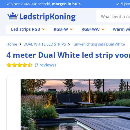
Voor 23:45 uur besteld,
morgen in huis
5 jaa
Led strips RGB
RGB+W
RGB+WW
Warm wi
Home
DUAL WHITE LED STRIPS
Tuinverlichting sets Dual White
4 meter Dual White led strip voo
(
7
reviews
)