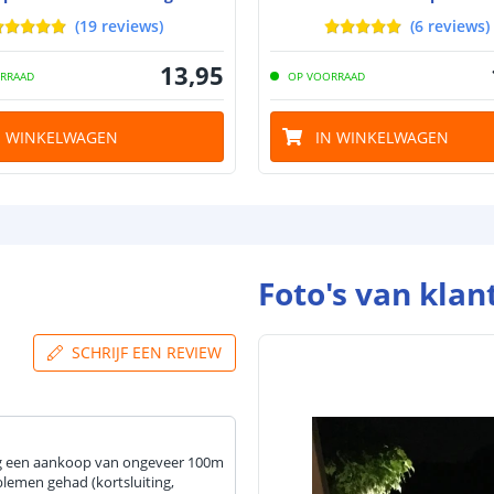
(
19
reviews
)
(
6
reviews
)
Watt per LED
13
,
95
RRAAD
OP VOORRAAD
N WINKELWAGEN
IN WINKELWAGEN
Voltage (DC)
Strip eigen
Foto's van klan
Bescherming
SCHRIJF EEN REVIEW
Materiaal wate
bescherming (I
Achtergrondkle
eeg een aankoop van ongeveer 100m
Plakstrip
blemen gehad (kortsluiting,