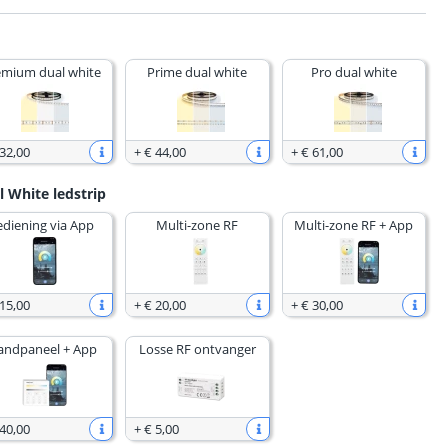
emium dual white
Prime dual white
Pro dual white
 32
,
00
+
€ 44
,
00
+
€ 61
,
00
l White ledstrip
ediening via App
Multi-zone RF
Multi-zone RF + App
 15
,
00
+
€ 20
,
00
+
€ 30
,
00
ndpaneel + App
Losse RF ontvanger
 40
,
00
+
€ 5
,
00