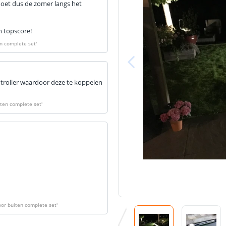
 moet dus de zomer langs het
Breedte led st
Dikte led strip
en topscore!
en complete set
'
Aansluiting be
roller waardoor deze te koppelen
Aansluiting ei
iten complete set
'
oor buiten complete set
'