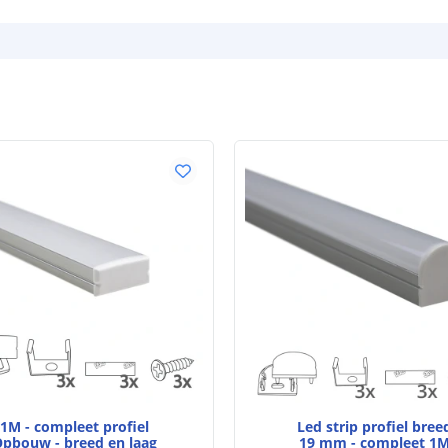
Kleurtemperatu
CRI
Aantal brandu
Technische s
Lichtsterkte (
Watt - vermog
Lumen per Wa
1M - compleet profiel
Led strip profiel bree
pbouw - breed en laag
19 mm - compleet 1