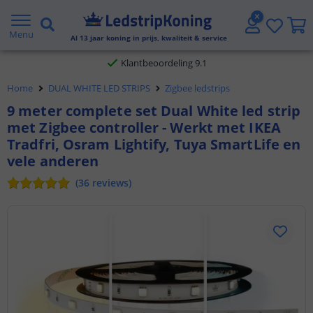
Gratis verzending vanaf € 20,- NL en BE
Menu
Al
13
jaar koning in prijs, kwaliteit & service
Klantbeoordeling 9.1
Home
DUAL WHITE LED STRIPS
Zigbee ledstrips
Voor 23:45 uur besteld,
morgen in huis
9 meter complete set Dual White led strip
met Zigbee controller - Werkt met IKEA
Tradfri, Osram Lightify, Tuya SmartLife en
vele anderen
(
36
reviews
)