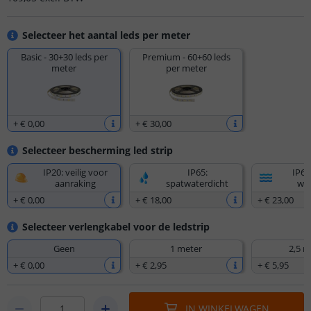
Selecteer het aantal leds per meter
Basic - 30+30 leds per
Premium - 60+60 leds
meter
per meter
+
€ 0
,
00
+
€ 30
,
00
Selecteer bescherming led strip
IP20: veilig voor
IP65:
IP67
aanraking
spatwaterdicht
wat
+
€ 0
,
00
+
€ 18
,
00
+
€ 23
,
00
Selecteer verlengkabel voor de ledstrip
Geen
1 meter
2,5 m
+
€ 0
,
00
+
€ 2
,
95
+
€ 5
,
95
IN WINKELWAGEN