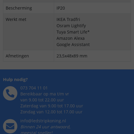
Bescherming
IP20
Werkt met
IKEA Tradfri
Osram Lightify
Tuya Smart Life*
Amazon Alexa
Google Assistant
Afmetingen
23,5x48x89 mm
Hulp nodig?
073 704 11 01
Bereikbaar op ma t/m vr
van 9.00 tot 22.00 uur
Zaterdag van 9.00 tot 17.00 uur
Zondag van 12.00 tot 17.00 uur
info@ledstripkoning.nl
Binnen 24 uur antwoord,
meestal sneller!