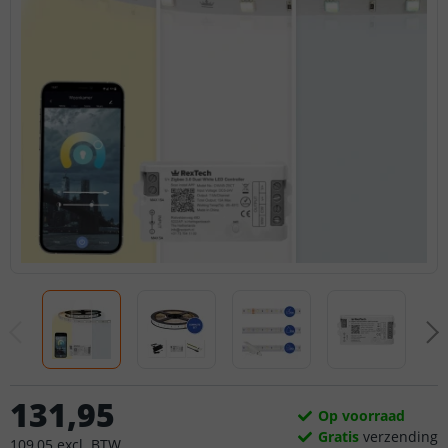
131
,
95
Op voorraad
Gratis
verzending
109
,
05
excl.
BTW