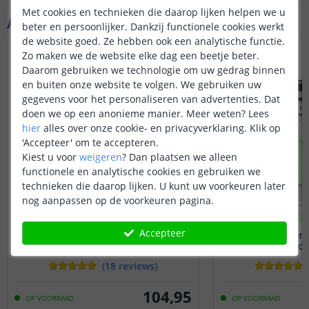
Met cookies en technieken die daarop lijken helpen we u
Aanvullende producten
beter en persoonlijker. Dankzij functionele cookies werkt
de website goed. Ze hebben ook een analytische functie.
Zo maken we de website elke dag een beetje beter.
Daarom gebruiken we technologie om uw gedrag binnen
en buiten onze website te volgen. We gebruiken uw
gegevens voor het personaliseren van advertenties. Dat
doen we op een anonieme manier.
Meer weten?
Lees
hier
alles over onze cookie- en privacyverklaring. Klik op
'Accepteer' om te accepteren.
Kiest u voor
weigeren
?
Dan plaatsen we alleen
functionele en analytische cookies en gebruiken we
technieken die daarop lijken. U kunt uw voorkeuren later
nog aanpassen op de voorkeuren pagina.
Accepteer
9 meter ledstrip Wit
9 meter 
Zigbee - complete set
Zigbee - c
(
18
reviews
)
104
,
95
OP VOORRAAD
OP VOORRAAD