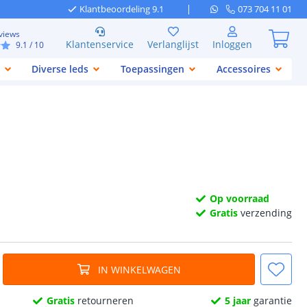
Klantbeoordeling 9.1
073 704 11 01
views
Klantenservice
Verlanglijst
Inloggen
9.1
/ 10
Diverse leds
Toepassingen
Accessoires
Op voorraad
Gratis
verzending
IN WINKELWAGEN
Gratis
retourneren
5 jaar
garantie