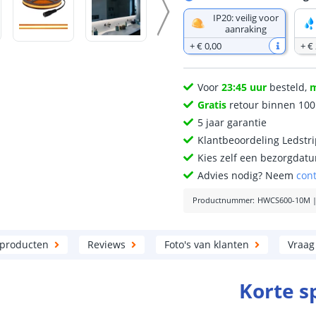
IP20: veilig voor
aanraking
+
€ 0
,
00
+
€
Voor
23:45 uur
besteld,
Gratis
retour binnen 10
5 jaar garantie
Klantbeoordeling Ledstr
Kies zelf een bezorgdatu
Advies nodig? Neem
con
Productnummer
:
HWCS600-10M
 producten
Reviews
Foto's van klanten
Vraag
Korte s