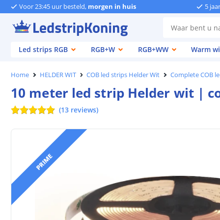
Voor 23:45 uur besteld,
morgen in huis
5 jaa
Led strips RGB
RGB+W
RGB+WW
Warm wi
Home
HELDER WIT
COB led strips Helder Wit
Complete COB led
10 meter led strip Helder wit | 
(
13
reviews
)
PRIME