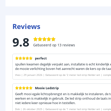
Reviews
9.8
Gebaseerd op
13
reviews
perfect
spullen kwamen degelijk verpakt aan, installatie is echt kinderli
de mooie verlichting boven het aanrecht waren de kers op de taa
theo
|
29 januari 2026
|
Gebaseerd op de
'
2 meter led strip Helder wit | compl
Mooie Ledstrip
Geeft mooi egale lichtopbrengst en is makkelijk te instaleren, de
werken en is makkelijk in gebruik. De led strip onthoud de laats i
niet iedere keer opnieuw hoe in testellen.
Dob
|
26 oktober 2025
|
Gebaseerd op de
'
1 meter led strip Helder wit | compl