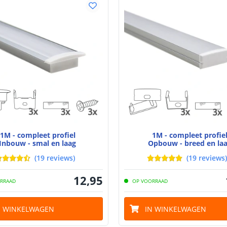
Materiaal wate
bescherming (I
Achtergrondkle
Plakstrip
Breedte led st
1M - compleet profiel
1M - compleet profie
Inbouw - smal en laag
Opbouw - breed en la
Dikte led strip
(
19
reviews
)
(
19
reviews
)
12
,
95
RRAAD
OP VOORRAAD
Aansluiting be
Aansluiting ei
N WINKELWAGEN
IN WINKELWAGEN