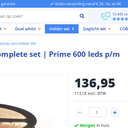
r garantie
Gratis verzending vanaf € 20,- NL en BE
15.445 re
t
Dual white
Helder wit
Daglicht wit
COB
strip sets Helder Wit
complete set | Prime 600 leds p/m
136
,
95
113
,
18
excl.
BTW
Morgen
in huis