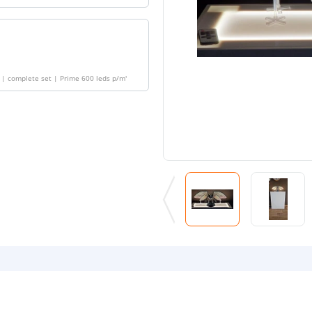
t | complete set | Prime 600 leds p/m
'