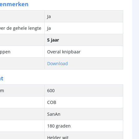
kenmerken
Ja
ver de gehele lengte
Ja
5 jaar
ippen
Overal knipbaar
Download
ht
/m
600
COB
SanAn
180 graden
Helder wit