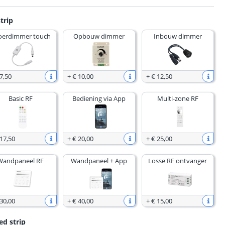
trip
oerdimmer touch
Opbouw dimmer
Inbouw dimmer
7
,
50
+
€ 10
,
00
+
€ 12
,
50
Basic RF
Bediening via App
Multi-zone RF
 17
,
50
+
€ 20
,
00
+
€ 25
,
00
Wandpaneel RF
Wandpaneel + App
Losse RF ontvanger
 30
,
00
+
€ 40
,
00
+
€ 15
,
00
ed strip