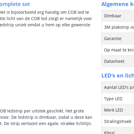
Complete set
Algemene 
Het is bijvoorbeeld erg handig om COB led te
Dimbaar
itte licht van de COB led zorgt er namelijk voor
e ledstrip uniek omdat u hem op elke gewenste
3M plakstrip o
Garantie
Op maat te kn
Datasheet
LED's en lic
Aantal LED's p
Type LED
Merk LED
B ledstrip per uitstek geschikt. Het grote
rvoor. De ledstrip is dimbaar, zodat u deze kan
Stralingshoek
e strip vertoont een egale, strakke lichtlijn.
Kleur