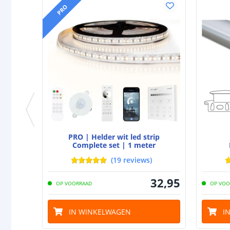
PRO
PRO | Helder wit led strip
Complete set | 1 meter
(
19
reviews
)
32
,
95
OP VOORRAAD
OP VOO
IN WINKELWAGEN
I