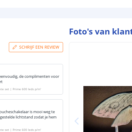
Foto's van klan
SCHRIJF EEN REVIEW
jk eenvoudig, de complimenten voor
rt
ete set | Prime 600 leds p/m
'
 toucheschakelaar is mooi weg te
ngestelde lichtstand zodat je hem
ete set | Prime 600 leds p/m
'