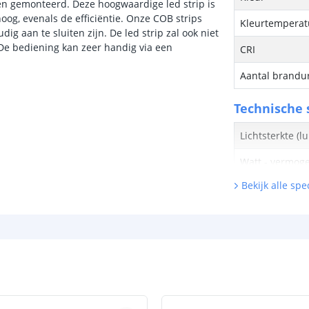
n gemonteerd. Deze hoogwaardige led strip is
oog, evenals de efficiëntie. Onze COB strips
Kleurtemperatu
g aan te sluiten zijn. De led strip zal ook niet
De bediening kan zeer handig via een
CRI
Aantal brandu
Technische s
Lichtsterkte (
Watt - vermog
Bekijk alle spec
Lumen per Wa
Watt per LED
Voltage (DC)
Strip eigen
Bescherming