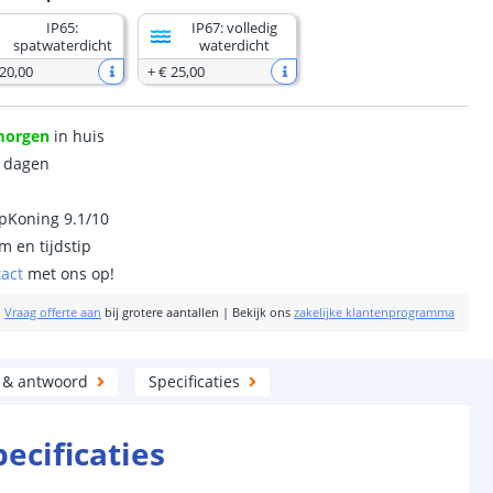
IP65:
IP67: volledig
spatwaterdicht
waterdicht
 20
,
00
+
€ 25
,
00
morgen
in huis
0 dagen
ipKoning 9.1/10
m en tijdstip
tact
met ons op!
|
Vraag offerte aan
bij grotere aantallen
|
Bekijk ons
zakelijke klantenprogramma
 & antwoord
Specificaties
pecificaties