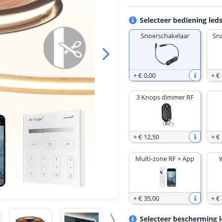
Selecteer bediening leds
Snoerschakelaar
Sn
+
€ 0
,
00
+
€ 
3 Knops dimmer RF
+
€ 12
,
50
+
€
Multi-zone RF + App
+
€ 35
,
00
+
€
Selecteer bescherming l